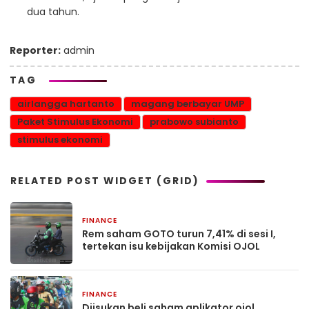
dua tahun.
Reporter:
admin
TAG
airlangga hartanto
magang berbayar UMP
Paket Stimulus Ekonomi
prabowo subianto
stimulus ekonomi
RELATED POST WIDGET (GRID)
FINANCE
4 Mei 2026
Rem saham GOTO turun 7,41% di sesi I,
tertekan isu kebijakan Komisi OJOL
FINANCE
2 Mei 2026
Diisukan beli saham aplikator ojol,