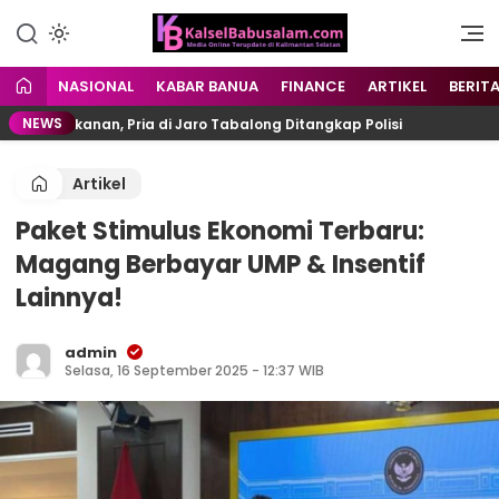
Menyuarakan Kalsel,
kalselbabusalam.com
Menginspirasi Nusantara
NASIONAL
KABAR BANUA
FINANCE
ARTIKEL
BERIT
NEWS
akanan, Pria di Jaro Tabalong Ditangkap Polisi
Lepa
Artikel
Paket Stimulus Ekonomi Terbaru:
Magang Berbayar UMP & Insentif
Lainnya!
admin
Selasa, 16 September 2025 - 12:37 WIB