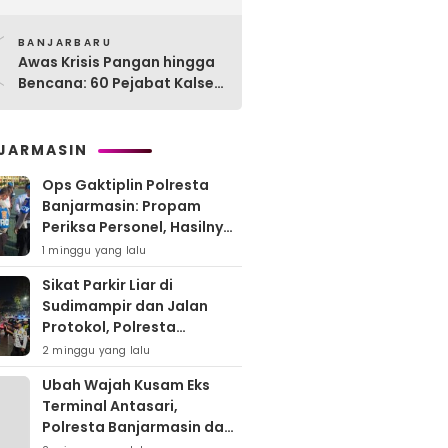
Perikanan, 189 Kapal
0
Nelayan Terlayani di
BANJARBARU
Kotabaru
Awas Krisis Pangan hingga
Bencana: 60 Pejabat Kalsel-
Kalteng Dikarantina,
Dituntut Lahirkan Inovasi
Radikal!
JARMASIN
Ops Gaktiplin Polresta
Banjarmasin: Propam
Periksa Personel, Hasilnya
Nihil Pelanggaran
1 minggu yang lalu
Sikat Parkir Liar di
Sudimampir dan Jalan
Protokol, Polresta
Banjarmasin Mobilisasi
2 minggu yang lalu
Tim Gabungan
Ubah Wajah Kusam Eks
Terminal Antasari,
Polresta Banjarmasin dan
Warga Sapu Bersih