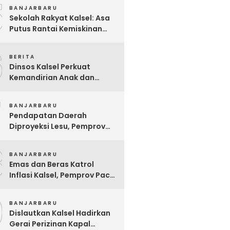
5
BANJARBARU
Sekolah Rakyat Kalsel: Asa
Putus Rantai Kemiskinan
Ekstrem yang Terganjal
6
Sengketa Lahan
BERITA
Dinsos Kalsel Perkuat
Kemandirian Anak dan
Remaja Lewat Program
7
Rehabilitasi Sosial PPRSAR
BANJARBARU
Mulia Satria
Pendapatan Daerah
Diproyeksi Lesu, Pemprov
Kalsel Mulai Sisir Anggaran
8
2027
BANJARBARU
Emas dan Beras Katrol
Inflasi Kalsel, Pemprov Pacu
SPHP Sebelum Kemarau
9
Menyengat
BANJARBARU
Dislautkan Kalsel Hadirkan
Gerai Perizinan Kapal