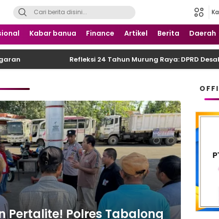
Ka
 Nusantara
ional
Kabar banua
Finance
Artikel
Berita
Daerah
Refleksi 24 Tahun Murung Raya: DPRD Desak Refo
OFF
Pertalite! Polres Tabalong