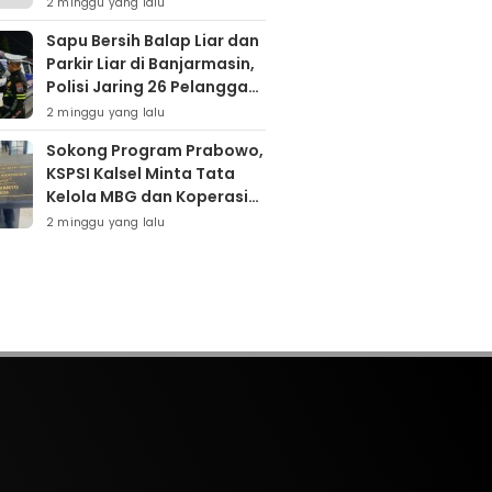
2 minggu yang lalu
Tumpukan Sampah
Sapu Bersih Balap Liar dan
Parkir Liar di Banjarmasin,
Polisi Jaring 26 Pelanggar
dalam Semalam
2 minggu yang lalu
Sokong Program Prabowo,
KSPSI Kalsel Minta Tata
Kelola MBG dan Koperasi
Desa Dievaluasi
2 minggu yang lalu