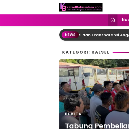
kalselbabusalam.com
Menyuarakan Kalsel, Menginspirasi
Nas
: DPRD Desak Reformasi Birokrasi dan Transparansi Anggaran
NEWS
KATEGORI: KALSEL
BERITA
Tabung Pembelian 