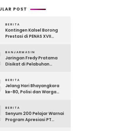
ULAR POST
BERITA
Kontingen Kalsel Borong
Prestasi di PENAS XVII
Gorontalo, Produk
2
Perkebunan Banua Raih
BANJARMASIN
Juara Nasional
Jaringan Fredy Pratama
Disikat di Pelabuhan
Trisakti, Polda Kalsel Sita
3
Sabu Rp 22 Miliar!
BERITA
Jelang Hari Bhayangkara
ke-80, Polisi dan Warga
Garagata Gotong Royong
4
Renovasi Jembatan Vital
BERITA
Penghubung Desa
Senyum 200 Pelajar Warnai
Program Apresiasi PT
Pelsart Tambang Kencana