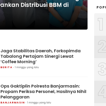
nkan Distribusi BBM di
POP
1
Jaga Stabilitas Daerah, Forkopimda
Tabalong Pertajam Sinergi Lewat
‘Coffee Morning’
BERITA
1 minggu yang lalu
Ops Gaktiplin Polresta Banjarmasin:
Propam Periksa Personel, Hasilnya Nihil
Pelanggaran
BANJARMASIN
1 minggu yang lalu