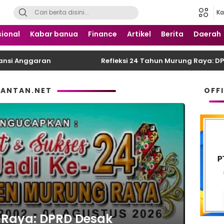
Ka
 Nusantara
ional
Kabar banua
Finance
Artikel
Berita
Daerah
 Anggaran
Refleksi 24 Tahun Murung Raya: DPRD D
MANTAN.NET
OFF
 Raya: DPRD Desak