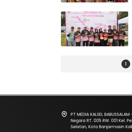
1
PT MEDIA KALSEL BABUSSALAM -
Negara RT. 005 RW. 001 Kel. 
Selatan, Kota Banjarmasin Ka