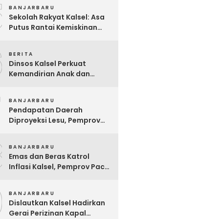
5
BANJARBARU
Sekolah Rakyat Kalsel: Asa
Putus Rantai Kemiskinan
Ekstrem yang Terganjal
6
Sengketa Lahan
BERITA
Dinsos Kalsel Perkuat
Kemandirian Anak dan
Remaja Lewat Program
7
Rehabilitasi Sosial PPRSAR
BANJARBARU
Mulia Satria
Pendapatan Daerah
Diproyeksi Lesu, Pemprov
Kalsel Mulai Sisir Anggaran
8
2027
BANJARBARU
Emas dan Beras Katrol
Inflasi Kalsel, Pemprov Pacu
SPHP Sebelum Kemarau
9
Menyengat
BANJARBARU
Dislautkan Kalsel Hadirkan
Gerai Perizinan Kapal