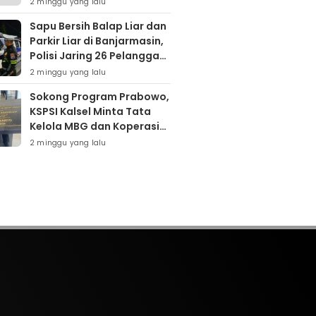
2 minggu yang lalu
Tumpukan Sampah
Sapu Bersih Balap Liar dan
Parkir Liar di Banjarmasin,
Polisi Jaring 26 Pelanggar
dalam Semalam
2 minggu yang lalu
Sokong Program Prabowo,
KSPSI Kalsel Minta Tata
Kelola MBG dan Koperasi
Desa Dievaluasi
2 minggu yang lalu