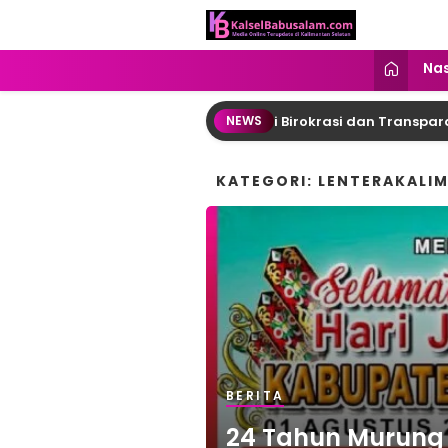
kalselbabusalam.com
Menyuarakan Kalsel, Menginspirasi
Nas
rung Raya: DPRD Desak Reformasi Birokrasi dan Transparansi
NEWS
KATEGORI: LENTERAKALI
BERITA
24 Tahun Murung