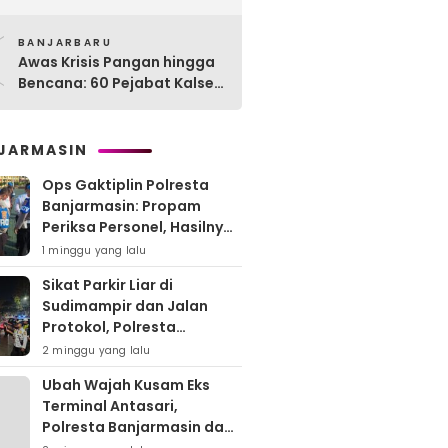
Perikanan, 189 Kapal
0
Nelayan Terlayani di
BANJARBARU
Kotabaru
Awas Krisis Pangan hingga
Bencana: 60 Pejabat Kalsel-
Kalteng Dikarantina,
Dituntut Lahirkan Inovasi
Radikal!
JARMASIN
Ops Gaktiplin Polresta
Banjarmasin: Propam
Periksa Personel, Hasilnya
Nihil Pelanggaran
1 minggu yang lalu
Sikat Parkir Liar di
Sudimampir dan Jalan
Protokol, Polresta
Banjarmasin Mobilisasi
2 minggu yang lalu
Tim Gabungan
Ubah Wajah Kusam Eks
Terminal Antasari,
Polresta Banjarmasin dan
Warga Sapu Bersih