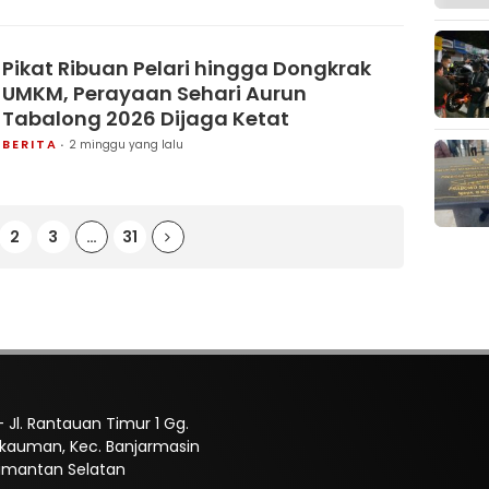
Pikat Ribuan Pelari hingga Dongkrak
UMKM, Perayaan Sehari Aurun
Tabalong 2026 Dijaga Ketat
BERITA
2 minggu yang lalu
2
3
…
31
 Jl. Rantauan Timur 1 Gg.
Pekauman, Kec. Banjarmasin
limantan Selatan