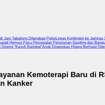
 Jaro Tabalong Ditangkap Polisi
Lepas Kontingen ke Jamnas 
upati Heriyus Pacu Percepatan Penurunan Stunting dan Bangu
 Sinergi “Kayuh Baimbai”
Anak Dilaporkan Hilang Berhasil Dit
ayanan Kemoterapi Baru di R
an Kanker