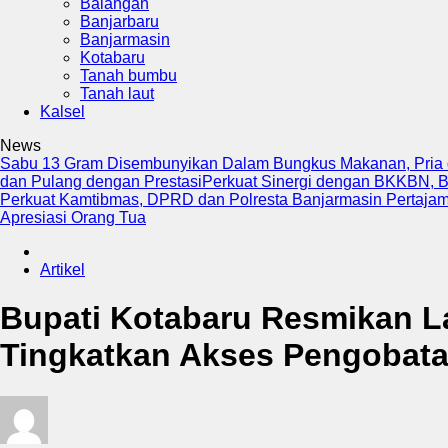
Balangan
Banjarbaru
Banjarmasin
Kotabaru
Tanah bumbu
Tanah laut
Kalsel
News
Sabu 13 Gram Disembunyikan Dalam Bungkus Makanan, Pria di
dan Pulang dengan Prestasi
Perkuat Sinergi dengan BKKBN, B
Perkuat Kamtibmas, DPRD dan Polresta Banjarmasin Pertajam
Apresiasi Orang Tua
Artikel
Bupati Kotabaru Resmikan L
Tingkatkan Akses Pengobat