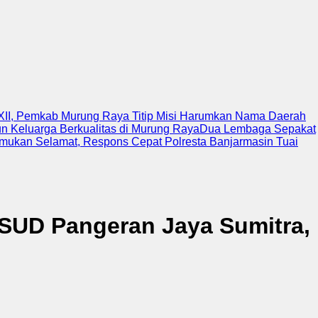
XII, Pemkab Murung Raya Titip Misi Harumkan Nama Daerah
n Keluarga Berkualitas di Murung Raya
Dua Lembaga Sepakat
emukan Selamat, Respons Cepat Polresta Banjarmasin Tuai
SUD Pangeran Jaya Sumitra,