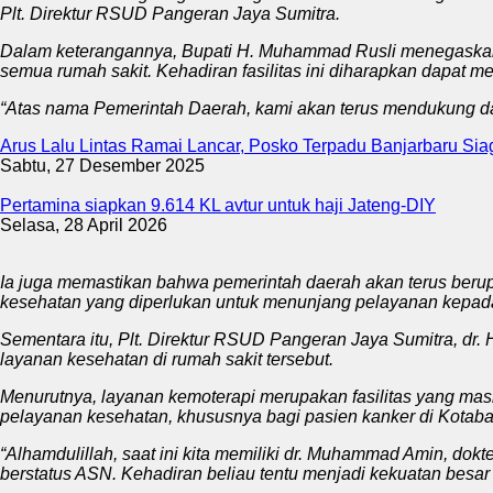
Plt. Direktur RSUD Pangeran Jaya Sumitra.
Dalam keterangannya, Bupati H. Muhammad Rusli menegaskan 
semua rumah sakit. Kehadiran fasilitas ini diharapkan dapat
“Atas nama Pemerintah Daerah, kami akan terus mendukung da
Arus Lalu Lintas Ramai Lancar, Posko Terpadu Banjarbaru Sia
Sabtu, 27 Desember 2025
Pertamina siapkan 9.614 KL avtur untuk haji Jateng-DIY
Selasa, 28 April 2026
Ia juga memastikan bahwa pemerintah daerah akan terus berup
kesehatan yang diperlukan untuk menunjang pelayanan kepad
Sementara itu, Plt. Direktur RSUD Pangeran Jaya Sumitra, d
layanan kesehatan di rumah sakit tersebut.
Menurutnya, layanan kemoterapi merupakan fasilitas yang masi
pelayanan kesehatan, khususnya bagi pasien kanker di Kotaba
“Alhamdulillah, saat ini kita memiliki dr. Muhammad Amin, dokt
berstatus ASN. Kehadiran beliau tentu menjadi kekuatan besar