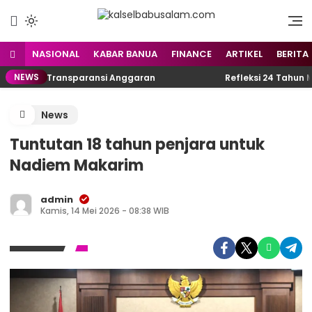
Menyuarakan Kalsel,
kalselbabusalam.com
Menginspirasi Nusantara
NASIONAL
KABAR BANUA
FINANCE
ARTIKEL
BERITA
NEWS
n Transparansi Anggaran
Refleksi 24 Tahun Murung Ra
News
Tuntutan 18 tahun penjara untuk
Nadiem Makarim
admin
Kamis, 14 Mei 2026 - 08:38 WIB