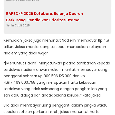
Ojol demi Berbagi Takjil”
RAPBD-P 2025 Kotabaru: Belanja Daerah
Berkurang, Pendidikan Prioritas Utama
Senin, 7 Juli 2025
Kemudian, jaksa juga menuntut Nadiem membayar Rp 4,8
triliun. Jaksa menilai uang tersebut merupakan kekayaan
Nadiem yang tidak wajar.
“[Menuntut Hakim] Menjatuhkan pidana tambahan kepada
terdakwa nadiem anwar makarim untuk membayar uang
pengganti sebesar Rp 809.596.125.000 dan Rp
4.817.469.603.758 yang merupakan harta kekayaan
terdakwa yang tidak seimbang dengan penghasilan yang
sah atau diduga dari tindak pidana korupsi,” kata jaksa.
Bila tidak membayar uang pengganti dalam jangka waktu
sebulan setelah perkara inkrah, jaksa menuntut harta