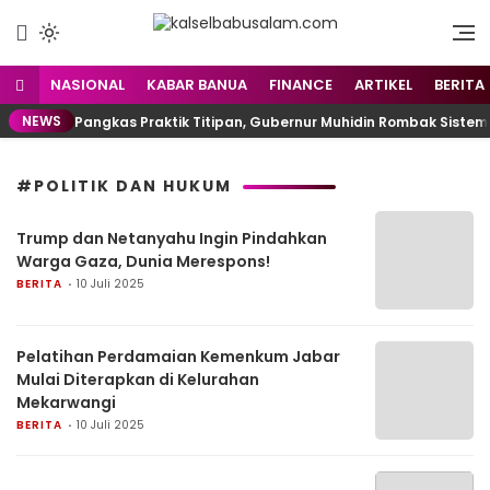
Menyuarakan Kalsel,
kalselbabusalam.com
Menginspirasi Nusantara
NASIONAL
KABAR BANUA
FINANCE
ARTIKEL
BERITA
NEWS
Pangkas Praktik Titipan, Gubernur Muhidin Rombak Sistem
#POLITIK DAN HUKUM
Trump dan Netanyahu Ingin Pindahkan
Warga Gaza, Dunia Merespons!
BERITA
10 Juli 2025
Pelatihan Perdamaian Kemenkum Jabar
Mulai Diterapkan di Kelurahan
Mekarwangi
BERITA
10 Juli 2025