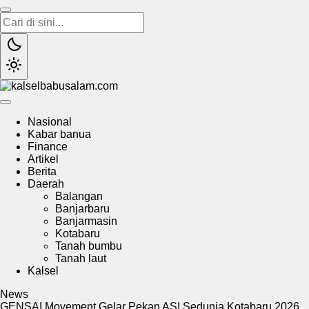
kalselbabusalam.com
Menyuarakan Kalsel, Menginspirasi Nusantara
Nasional
Kabar banua
Finance
Artikel
Berita
Daerah
Balangan
Banjarbaru
Banjarmasin
Kotabaru
Tanah bumbu
Tanah laut
Kalsel
News
GENSAI Movement Gelar Pekan ASI Sedunia Kotabaru 2026,