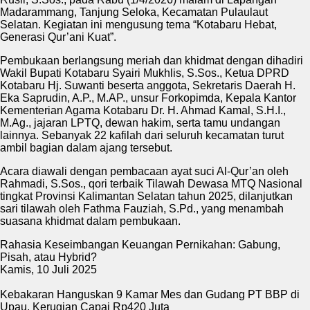
Madarammang, Tanjung Seloka, Kecamatan Pulaulaut
Selatan. Kegiatan ini mengusung tema “Kotabaru Hebat,
Generasi Qur’ani Kuat”.
Pembukaan berlangsung meriah dan khidmat dengan dihadiri
Wakil Bupati Kotabaru Syairi Mukhlis, S.Sos., Ketua DPRD
Kotabaru Hj. Suwanti beserta anggota, Sekretaris Daerah H.
Eka Saprudin, A.P., M.AP., unsur Forkopimda, Kepala Kantor
Kementerian Agama Kotabaru Dr. H. Ahmad Kamal, S.H.I.,
M.Ag., jajaran LPTQ, dewan hakim, serta tamu undangan
lainnya. Sebanyak 22 kafilah dari seluruh kecamatan turut
ambil bagian dalam ajang tersebut.
Acara diawali dengan pembacaan ayat suci Al-Qur’an oleh
Rahmadi, S.Sos., qori terbaik Tilawah Dewasa MTQ Nasional
tingkat Provinsi Kalimantan Selatan tahun 2025, dilanjutkan
sari tilawah oleh Fathma Fauziah, S.Pd., yang menambah
suasana khidmat dalam pembukaan.
Rahasia Keseimbangan Keuangan Pernikahan: Gabung,
Pisah, atau Hybrid?
Kamis, 10 Juli 2025
Kebakaran Hanguskan 9 Kamar Mes dan Gudang PT BBP di
Upau, Kerugian Capai Rp420 Juta