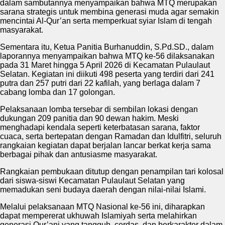
dalam sambutannya menyampaikan bahwa MTQ merupakan
sarana strategis untuk membina generasi muda agar semakin
mencintai Al-Qur’an serta memperkuat syiar Islam di tengah
masyarakat.
Sementara itu, Ketua Panitia Burhanuddin, S.Pd.SD., dalam
laporannya menyampaikan bahwa MTQ ke-56 dilaksanakan
pada 31 Maret hingga 5 April 2026 di Kecamatan Pulaulaut
Selatan. Kegiatan ini diikuti 498 peserta yang terdiri dari 241
putra dan 257 putri dari 22 kafilah, yang berlaga dalam 7
cabang lomba dan 17 golongan.
Pelaksanaan lomba tersebar di sembilan lokasi dengan
dukungan 209 panitia dan 90 dewan hakim. Meski
menghadapi kendala seperti keterbatasan sarana, faktor
cuaca, serta bertepatan dengan Ramadan dan Idulfitri, seluruh
rangkaian kegiatan dapat berjalan lancar berkat kerja sama
berbagai pihak dan antusiasme masyarakat.
Rangkaian pembukaan ditutup dengan penampilan tari kolosal
dari siswa-siswi Kecamatan Pulaulaut Selatan yang
memadukan seni budaya daerah dengan nilai-nilai Islami.
Melalui pelaksanaan MTQ Nasional ke-56 ini, diharapkan
dapat mempererat ukhuwah Islamiyah serta melahirkan
generasi Qur’ani yang tangguh, cerdas, dan berkarakter dalam