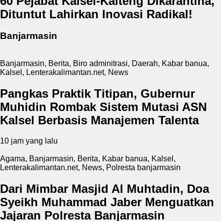
60 Pejabat Kalsel-Kalteng Dikarantina,
Dituntut Lahirkan Inovasi Radikal!
Banjarmasin
Banjarmasin
,
Berita
,
Biro adminitrasi
,
Daerah
,
Kabar banua
,
Kalsel
,
Lenterakalimantan.net
,
News
Pangkas Praktik Titipan, Gubernur
Muhidin Rombak Sistem Mutasi ASN
Kalsel Berbasis Manajemen Talenta
10 jam yang lalu
Agama
,
Banjarmasin
,
Berita
,
Kabar banua
,
Kalsel
,
Lenterakalimantan.net
,
News
,
Polresta banjarmasin
Dari Mimbar Masjid Al Muhtadin, Doa
Syeikh Muhammad Jaber Menguatkan
Jajaran Polresta Banjarmasin