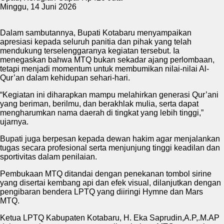
Minggu, 14 Juni 2026
Dalam sambutannya, Bupati Kotabaru menyampaikan
apresiasi kepada seluruh panitia dan pihak yang telah
mendukung terselenggaranya kegiatan tersebut. Ia
menegaskan bahwa MTQ bukan sekadar ajang perlombaan,
tetapi menjadi momentum untuk membumikan nilai-nilai Al-
Qur’an dalam kehidupan sehari-hari.
“Kegiatan ini diharapkan mampu melahirkan generasi Qur’ani
yang beriman, berilmu, dan berakhlak mulia, serta dapat
mengharumkan nama daerah di tingkat yang lebih tinggi,”
ujarnya.
Bupati juga berpesan kepada dewan hakim agar menjalankan
tugas secara profesional serta menjunjung tinggi keadilan dan
sportivitas dalam penilaian.
Pembukaan MTQ ditandai dengan penekanan tombol sirine
yang disertai kembang api dan efek visual, dilanjutkan dengan
pengibaran bendera LPTQ yang diiringi Hymne dan Mars
MTQ.
Ketua LPTQ Kabupaten Kotabaru, H. Eka Saprudin,A.P,.M.AP