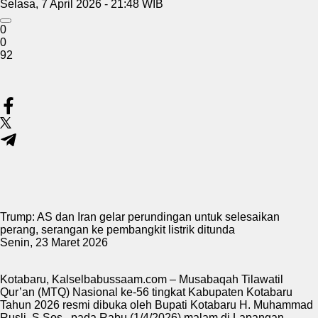
Selasa, 7 April 2026 - 21:48 WIB
0
0
92
Trump: AS dan Iran gelar perundingan untuk selesaikan
perang, serangan ke pembangkit listrik ditunda
Senin, 23 Maret 2026
Kotabaru,
Kalselbabussaam.com
– Musabaqah Tilawatil
Qur’an (MTQ) Nasional ke-56 tingkat Kabupaten Kotabaru
Tahun 2026 resmi dibuka oleh Bupati Kotabaru H. Muhammad
Rusli, S.Sos., pada Rabu (1/4/2026) malam di Lapangan