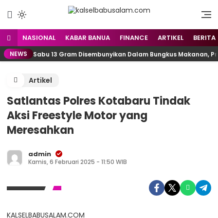
Menyuarakan Kalsel,
kalselbabusalam.com
Menginspirasi Nusantara
NASIONAL
KABAR BANUA
FINANCE
ARTIKEL
BERITA
NEWS
Sabu 13 Gram Disembunyikan Dalam Bungkus Makanan, Pria
Artikel
Satlantas Polres Kotabaru Tindak
Aksi Freestyle Motor yang
Meresahkan
admin
Kamis, 6 Februari 2025 - 11:50 WIB
KALSELBABUSALAM.COM