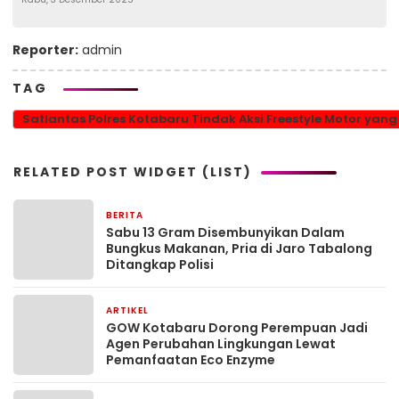
Reporter:
admin
TAG
Satlantas Polres Kotabaru Tindak Aksi Freestyle Motor yan
RELATED POST WIDGET (LIST)
BERITA
13 jam yang lalu
Sabu 13 Gram Disembunyikan Dalam
Bungkus Makanan, Pria di Jaro Tabalong
Ditangkap Polisi
ARTIKEL
1 bulan yang lalu
GOW Kotabaru Dorong Perempuan Jadi
Agen Perubahan Lingkungan Lewat
Pemanfaatan Eco Enzyme