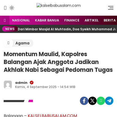
Menyuarakan Kalsel,
kalselbabusalam.com
Menginspirasi Nusantara
NASIONAL
KABAR BANUA
FINANCE
ARTIKEL
BERITA
NEWS
Dari Mimbar Masjid Al Muhtadin, Doa Syeikh Muhammad J
Agama
Momentum Maulid, Kapolres
Balangan Ajak Anggota Jadikan
Akhlak Nabi Sebagai Pedoman Tugas
admin
Kamis, 4 September 2025 - 14:54 WIB
Balangan –
KALSELBABUSALAM.COM