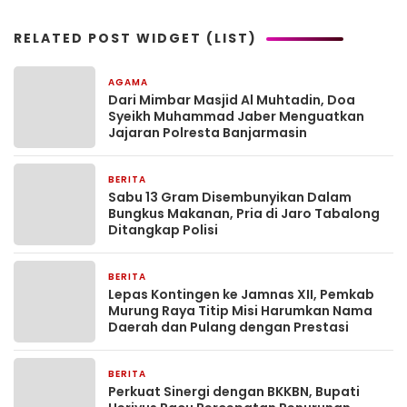
RELATED POST WIDGET (LIST)
AGAMA
2 jam yang lalu
Dari Mimbar Masjid Al Muhtadin, Doa
Syeikh Muhammad Jaber Menguatkan
Jajaran Polresta Banjarmasin
BERITA
23 jam yang lalu
Sabu 13 Gram Disembunyikan Dalam
Bungkus Makanan, Pria di Jaro Tabalong
Ditangkap Polisi
BERITA
23 jam yang lalu
Lepas Kontingen ke Jamnas XII, Pemkab
Murung Raya Titip Misi Harumkan Nama
Daerah dan Pulang dengan Prestasi
BERITA
24 jam yang lalu
Perkuat Sinergi dengan BKKBN, Bupati