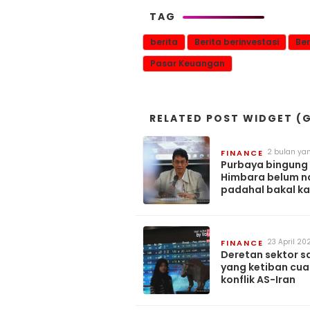
TAG
berita
Berita berinvestasi
Ber
Pasar Keuangan
RELATED POST WIDGET (G
2 bulan yan
FINANCE
Purbaya bingung
Himbara belum n
padahal bakal k
DHE SDA
23 April 20
FINANCE
Deretan sektor 
yang ketiban cua
konflik AS-Iran