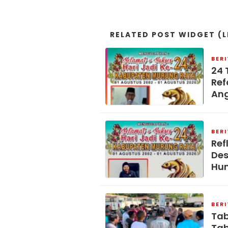
RELATED POST WIDGET (L
BER
24 
Ref
An
BER
Ref
Des
Hu
BER
Tab
Ta