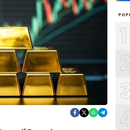
POP
1