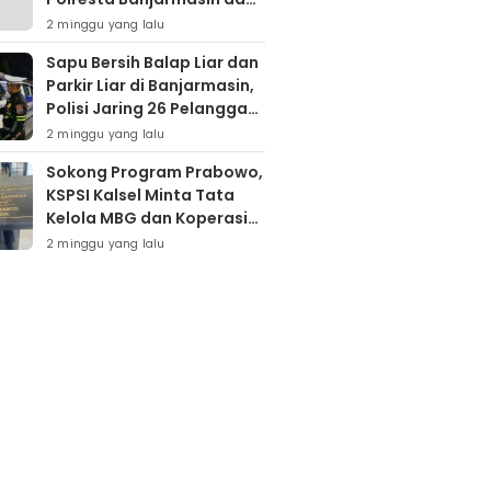
Warga Sapu Bersih
2 minggu yang lalu
Tumpukan Sampah
Sapu Bersih Balap Liar dan
Parkir Liar di Banjarmasin,
Polisi Jaring 26 Pelanggar
dalam Semalam
2 minggu yang lalu
Sokong Program Prabowo,
KSPSI Kalsel Minta Tata
Kelola MBG dan Koperasi
Desa Dievaluasi
2 minggu yang lalu