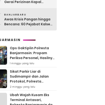
Gerai Perizinan Kapal
Perikanan, 189 Kapal
0
Nelayan Terlayani di
BANJARBARU
Kotabaru
Awas Krisis Pangan hingga
Bencana: 60 Pejabat Kalsel-
Kalteng Dikarantina,
Dituntut Lahirkan Inovasi
Radikal!
JARMASIN
Ops Gaktiplin Polresta
Banjarmasin: Propam
Periksa Personel, Hasilnya
Nihil Pelanggaran
1 minggu yang lalu
Sikat Parkir Liar di
Sudimampir dan Jalan
Protokol, Polresta
Banjarmasin Mobilisasi
2 minggu yang lalu
Tim Gabungan
Ubah Wajah Kusam Eks
Terminal Antasari,
Polresta Banjarmasin dan