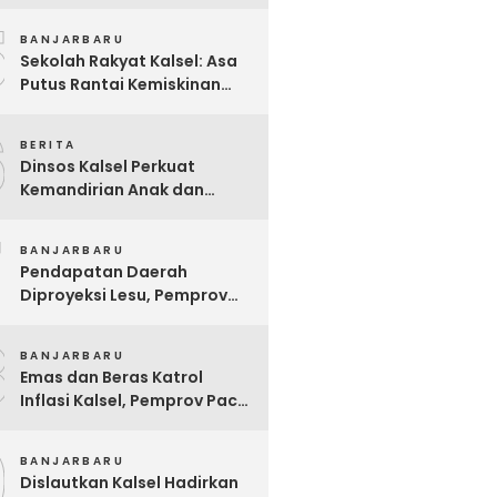
Pelsart Tambang Kencana
5
BANJARBARU
Sekolah Rakyat Kalsel: Asa
Putus Rantai Kemiskinan
Ekstrem yang Terganjal
6
Sengketa Lahan
BERITA
Dinsos Kalsel Perkuat
Kemandirian Anak dan
Remaja Lewat Program
7
Rehabilitasi Sosial PPRSAR
BANJARBARU
Mulia Satria
Pendapatan Daerah
Diproyeksi Lesu, Pemprov
Kalsel Mulai Sisir Anggaran
8
2027
BANJARBARU
Emas dan Beras Katrol
Inflasi Kalsel, Pemprov Pacu
SPHP Sebelum Kemarau
9
Menyengat
BANJARBARU
Dislautkan Kalsel Hadirkan