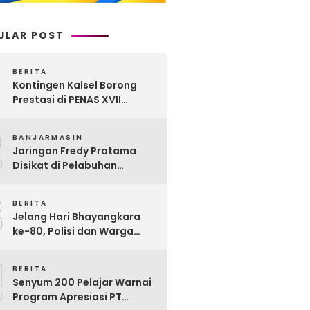
ULAR POST
BERITA
Kontingen Kalsel Borong
Prestasi di PENAS XVII
Gorontalo, Produk
2
Perkebunan Banua Raih
BANJARMASIN
Juara Nasional
Jaringan Fredy Pratama
Disikat di Pelabuhan
Trisakti, Polda Kalsel Sita
3
Sabu Rp 22 Miliar!
BERITA
Jelang Hari Bhayangkara
ke-80, Polisi dan Warga
Garagata Gotong Royong
4
Renovasi Jembatan Vital
BERITA
Penghubung Desa
Senyum 200 Pelajar Warnai
Program Apresiasi PT