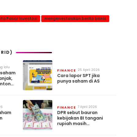
ita Pasar Investasi
menginvestasikan berita bisnis
RID)
g lalu
25 April 2026
FINANCE
 saham
Cara lapor SPT jika
anjak,
punya saham di AS
antongi
26
7 April 2026
FINANCE
saham
DPR sebut bauran
n
kebijakan BI tangani
rupiah masih
konvensional