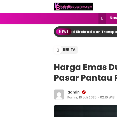
kalselbabusalam.com
Menyuarakan Kalsel, Menginspirasi
Nas
ung Raya: DPRD Desak Reformasi Birokrasi dan Transparansi A
NEWS
BERITA
Harga Emas Dun
Pasar Pantau
admin
Kamis, 10 Juli 2025 - 02:16 WIB