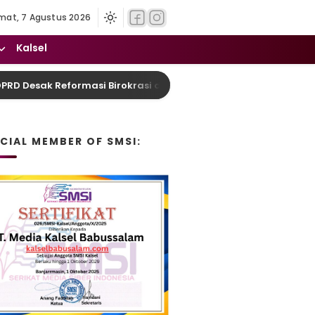
mat, 7 Agustus 2026
Kalsel
sak Reformasi Birokrasi dan Pelayanan Humanis
T
ICIAL MEMBER OF SMSI: