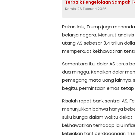
Terbaik Pengelolaan Sampah T
Kamis, 26 Februari 2026
Pekan lalu, Trump juga menand
belanja negara. Menurut analisi
utang AS sebesar 3,4 triliun doll
memperkuat kekhawatiran tentang
Sementara itu, dolar AS terus be
dua minggu. Kenaikan dolar me
pemegang mata uang lainnya, 
begitu, permintaan emas tetap st
Risalah rapat bank sentral AS, F
menunjukkan bahwa hanya beb
suku bunga dalam waktu dekat.
kekhawatiran terhadap laju infla
kebijakan tarif perdagangan Tr