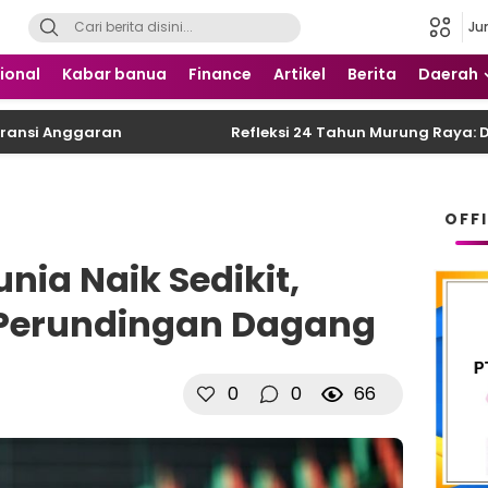
Ju
 Nusantara
ional
Kabar banua
Finance
Artikel
Berita
Daerah
nggaran
Refleksi 24 Tahun Murung Raya: DPRD De
OFF
ia Naik Sedikit,
 Perundingan Dagang
0
0
66