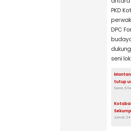
antara 
PKD Ko
perwak
DPC For
budaya
dukung
seni lok
Mantan
tutup u
Senin, 9 F
Kotabar
Sekumpu
Jumat, 24