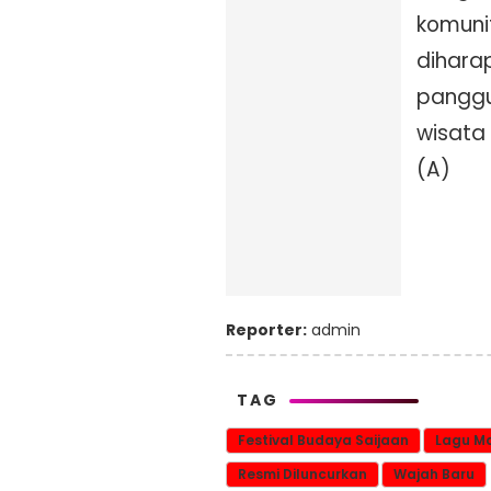
komunit
dihara
panggu
wisata
(A)
Reporter:
admin
TAG
Festival Budaya Saijaan
Lagu M
Resmi Diluncurkan
Wajah Baru