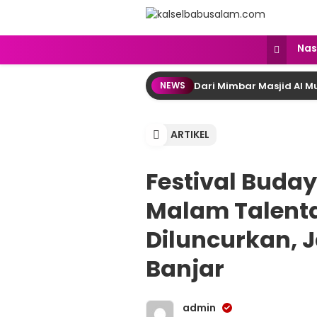
kalselbabusalam.com
Menyuarakan Kalsel, Menginspirasi
Nas
Dari Mimbar Masjid Al 
NEWS
ARTIKEL
Festival Buday
Malam Talent
Diluncurkan, 
Banjar
admin