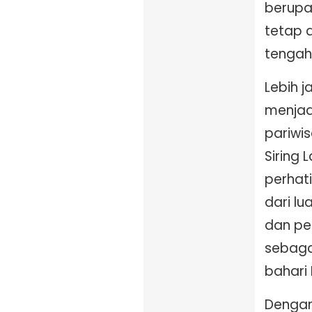
berupa
tetap 
tengah
Lebih j
menjad
pariwis
Siring 
perhat
dari lu
dan pe
sebaga
bahari
Dengan