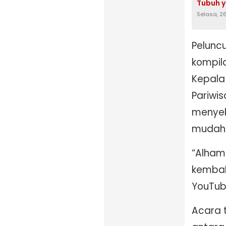
Tubuh 
Selasa, 2
Peluncu
kompil
Kepala 
Pariwis
menyeb
mudah 
“Alhamd
kembali
YouTube
Acara t