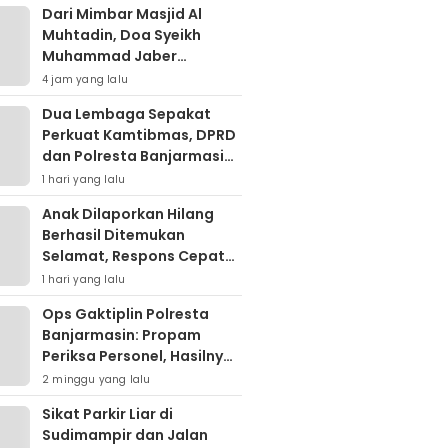
Dari Mimbar Masjid Al
Muhtadin, Doa Syeikh
Muhammad Jaber
Menguatkan Jajaran
4 jam yang lalu
Polresta Banjarmasin
Dua Lembaga Sepakat
Perkuat Kamtibmas, DPRD
dan Polresta Banjarmasin
Pertajam Sinergi “Kayuh
1 hari yang lalu
Baimbai”
Anak Dilaporkan Hilang
Berhasil Ditemukan
Selamat, Respons Cepat
Polresta Banjarmasin Tuai
1 hari yang lalu
Apresiasi Orang Tua
Ops Gaktiplin Polresta
Banjarmasin: Propam
Periksa Personel, Hasilnya
Nihil Pelanggaran
2 minggu yang lalu
Sikat Parkir Liar di
Sudimampir dan Jalan