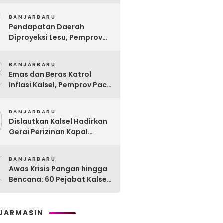
Remaja Lewat Program
7
Rehabilitasi Sosial PPRSAR
BANJARBARU
Mulia Satria
Pendapatan Daerah
Diproyeksi Lesu, Pemprov
Kalsel Mulai Sisir Anggaran
8
2027
BANJARBARU
Emas dan Beras Katrol
Inflasi Kalsel, Pemprov Pacu
SPHP Sebelum Kemarau
9
Menyengat
BANJARBARU
Dislautkan Kalsel Hadirkan
Gerai Perizinan Kapal
Perikanan, 189 Kapal
0
Nelayan Terlayani di
BANJARBARU
Kotabaru
Awas Krisis Pangan hingga
Bencana: 60 Pejabat Kalsel-
Kalteng Dikarantina,
Dituntut Lahirkan Inovasi
Radikal!
JARMASIN