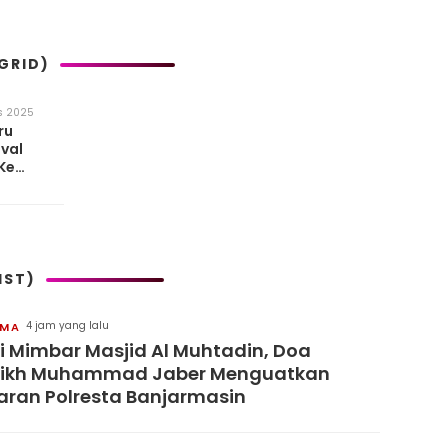
GRID)
s 2025
ru
ival
Ke
IST)
4 jam yang lalu
MA
i Mimbar Masjid Al Muhtadin, Doa
eikh Muhammad Jaber Menguatkan
aran Polresta Banjarmasin