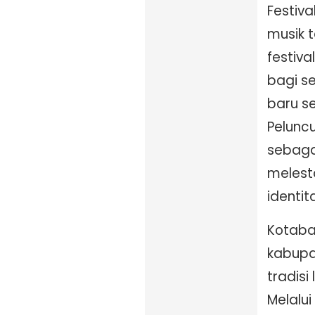
Festiv
musik t
festiva
bagi s
baru se
Pelunc
sebaga
melest
identit
Kotabar
kabupa
tradisi
Melalui