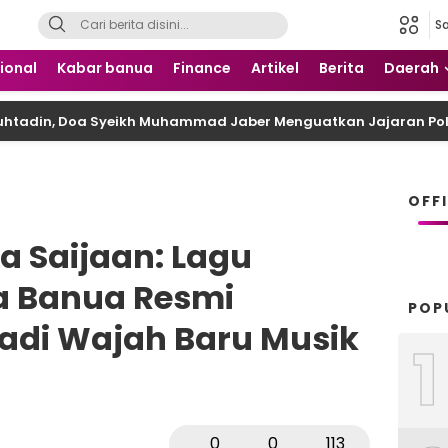
S
 Nusantara
ional
Kabar banua
Finance
Artikel
Berita
Daerah
Muhtadin, Doa Syeikh Muhammad Jaber Menguatkan Jajaran Pol
OFF
a Saijaan: Lagu
a Banua Resmi
POP
Jadi Wajah Baru Musik
1
0
0
113