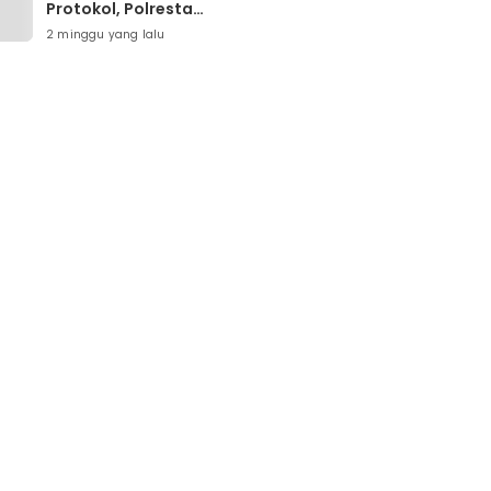
Protokol, Polresta
Banjarmasin Mobilisasi
2 minggu yang lalu
Tim Gabungan