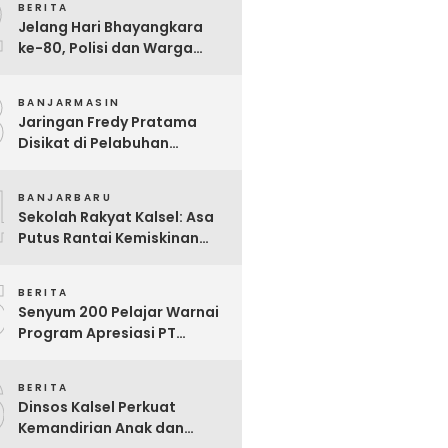
2
BERITA
Juara Nasional
Jelang Hari Bhayangkara
ke-80, Polisi dan Warga
Garagata Gotong Royong
3
Renovasi Jembatan Vital
BANJARMASIN
Penghubung Desa
Jaringan Fredy Pratama
Disikat di Pelabuhan
Trisakti, Polda Kalsel Sita
4
Sabu Rp 22 Miliar!
BANJARBARU
Sekolah Rakyat Kalsel: Asa
Putus Rantai Kemiskinan
Ekstrem yang Terganjal
5
Sengketa Lahan
BERITA
Senyum 200 Pelajar Warnai
Program Apresiasi PT
Pelsart Tambang Kencana
6
BERITA
Dinsos Kalsel Perkuat
Kemandirian Anak dan