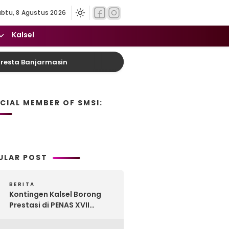
abtu, 8 Agustus 2026
Kalsel
resta Banjarmasin
Sabu 13 Gram Disembunyikan D
ICIAL MEMBER OF SMSI:
ULAR POST
BERITA
Kontingen Kalsel Borong
Prestasi di PENAS XVII
Gorontalo, Produk
Perkebunan Banua Raih