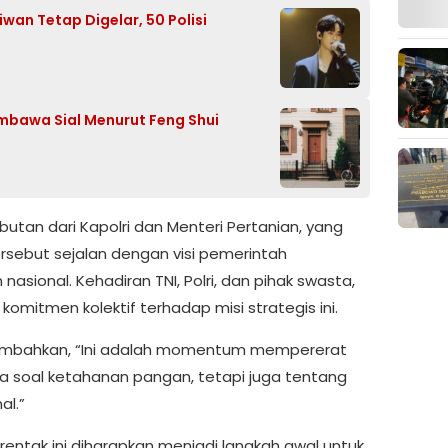
wan Tetap Digelar, 50 Polisi
mbawa Sial Menurut Feng Shui
butan dari Kapolri dan Menteri Pertanian, yang
ebut sejalan dengan visi pemerintah
ional. Kehadiran TNI, Polri, dan pihak swasta,
komitmen kolektif terhadap misi strategis ini.
nambahkan, “Ini adalah momentum mempererat
nya soal ketahanan pangan, tetapi juga tentang
l.”
ntak ini diharapkan menjadi langkah awal untuk