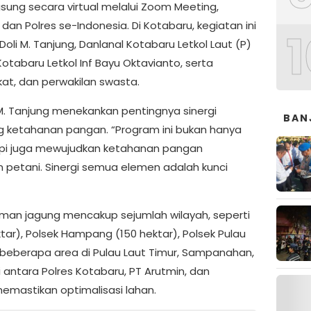
gsung secara virtual melalui Zoom Meeting,
 dan Polres se-Indonesia. Di Kotabaru, kegiatan ini
1
Doli M. Tanjung, Danlanal Kotabaru Letkol Laut (P)
Kotabaru Letkol Inf Bayu Oktavianto, serta
at, dan perwakilan swasta.
. Tanjung menekankan pentingnya sinergi
BAN
g ketahanan pangan. “Program ini bukan hanya
pi juga mewujudkan ketahanan pangan
n petani. Sinergi semua elemen adalah kunci
man jagung mencakup sejumlah wilayah, seperti
tar), Polsek Hampang (150 hektar), Polsek Pulau
a beberapa area di Pulau Laut Timur, Sampanahan,
antara Polres Kotabaru, PT Arutmin, dan
emastikan optimalisasi lahan.