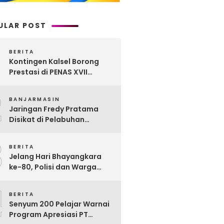
ULAR POST
BERITA
Kontingen Kalsel Borong
Prestasi di PENAS XVII
Gorontalo, Produk
2
Perkebunan Banua Raih
BANJARMASIN
Juara Nasional
Jaringan Fredy Pratama
Disikat di Pelabuhan
Trisakti, Polda Kalsel Sita
3
Sabu Rp 22 Miliar!
BERITA
Jelang Hari Bhayangkara
ke-80, Polisi dan Warga
Garagata Gotong Royong
4
Renovasi Jembatan Vital
BERITA
Penghubung Desa
Senyum 200 Pelajar Warnai
Program Apresiasi PT