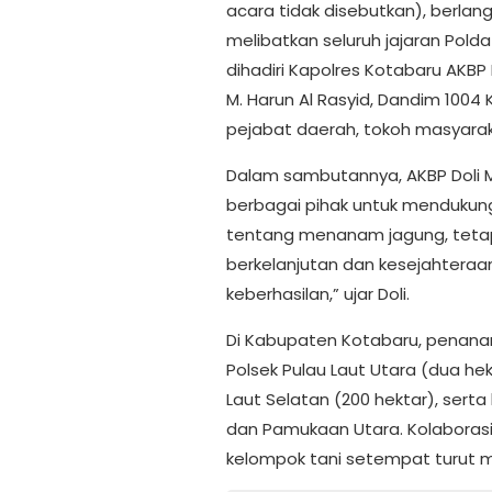
acara tidak disebutkan), berlan
melibatkan seluruh jajaran Polda
dihadiri Kapolres Kotabaru AKBP 
M. Harun Al Rasyid, Dandim 1004 
pejabat daerah, tokoh masyarak
Dalam sambutannya, AKBP Doli M
berbagai pihak untuk mendukun
tentang menanam jagung, teta
berkelanjutan dan kesejahteraa
keberhasilan,” ujar Doli.
Di Kabupaten Kotabaru, penana
Polsek Pulau Laut Utara (dua hek
Laut Selatan (200 hektar), sert
dan Pamukaan Utara. Kolaborasi 
kelompok tani setempat turut m