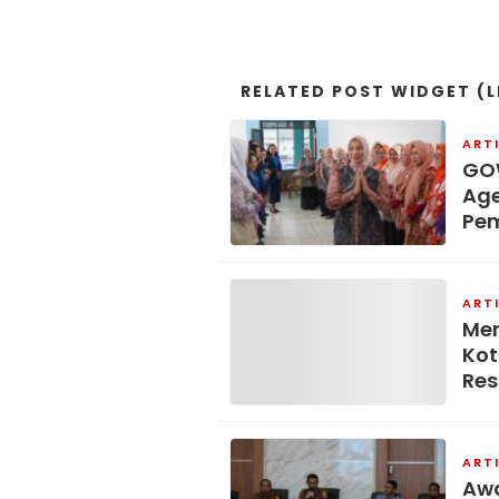
RELATED POST WIDGET (L
ART
GOW
Age
Pe
ART
Mer
Kot
Res
ART
Awa