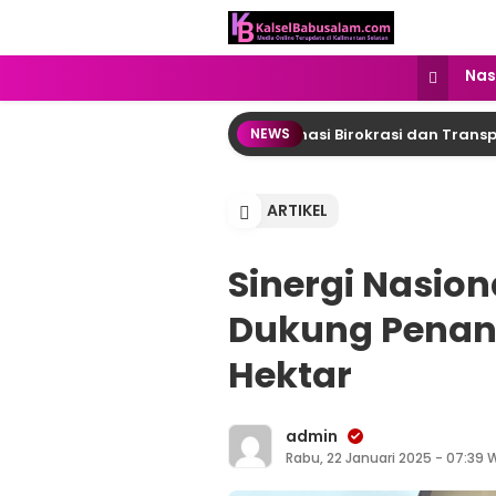
kalselbabusalam.com
Menyuarakan Kalsel, Menginspirasi
Nas
urung Raya: DPRD Desak Reformasi Birokrasi dan Transparans
NEWS
ARTIKEL
Sinergi Nasion
Dukung Penan
Hektar
admin
Rabu, 22 Januari 2025 - 07:39 