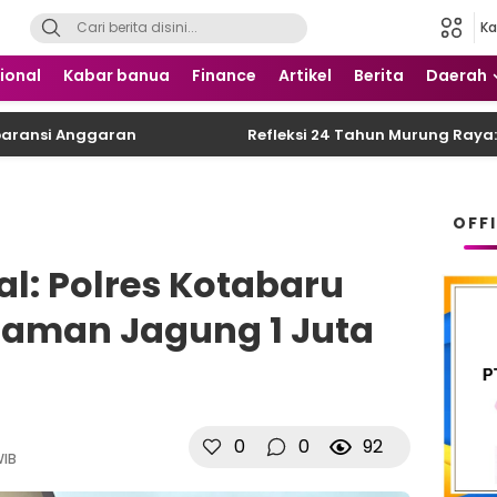
Ka
 Nusantara
ional
Kabar banua
Finance
Artikel
Berita
Daerah
i Anggaran
Refleksi 24 Tahun Murung Raya: DPRD 
OFF
al: Polres Kotabaru
aman Jagung 1 Juta
0
0
92
WIB