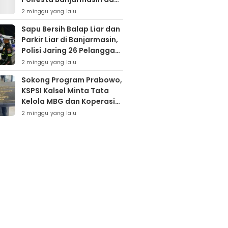
Warga Sapu Bersih
2 minggu yang lalu
Tumpukan Sampah
Sapu Bersih Balap Liar dan
Parkir Liar di Banjarmasin,
Polisi Jaring 26 Pelanggar
dalam Semalam
2 minggu yang lalu
Sokong Program Prabowo,
KSPSI Kalsel Minta Tata
Kelola MBG dan Koperasi
Desa Dievaluasi
2 minggu yang lalu