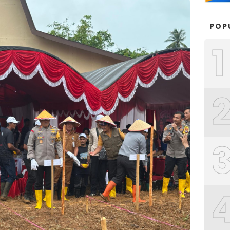
POP
1