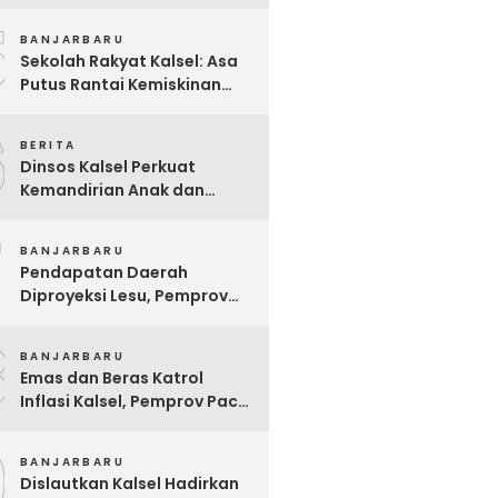
Pelsart Tambang Kencana
5
BANJARBARU
Sekolah Rakyat Kalsel: Asa
Putus Rantai Kemiskinan
Ekstrem yang Terganjal
6
Sengketa Lahan
BERITA
Dinsos Kalsel Perkuat
Kemandirian Anak dan
Remaja Lewat Program
7
Rehabilitasi Sosial PPRSAR
BANJARBARU
Mulia Satria
Pendapatan Daerah
Diproyeksi Lesu, Pemprov
Kalsel Mulai Sisir Anggaran
8
2027
BANJARBARU
Emas dan Beras Katrol
Inflasi Kalsel, Pemprov Pacu
SPHP Sebelum Kemarau
9
Menyengat
BANJARBARU
Dislautkan Kalsel Hadirkan