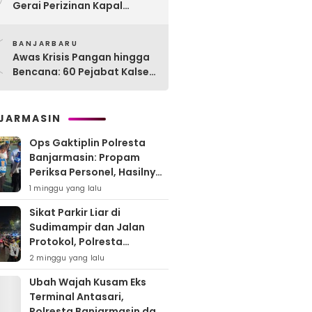
Gerai Perizinan Kapal
Perikanan, 189 Kapal
0
Nelayan Terlayani di
BANJARBARU
Kotabaru
Awas Krisis Pangan hingga
Bencana: 60 Pejabat Kalsel-
Kalteng Dikarantina,
Dituntut Lahirkan Inovasi
Radikal!
JARMASIN
Ops Gaktiplin Polresta
Banjarmasin: Propam
Periksa Personel, Hasilnya
Nihil Pelanggaran
1 minggu yang lalu
Sikat Parkir Liar di
Sudimampir dan Jalan
Protokol, Polresta
Banjarmasin Mobilisasi
2 minggu yang lalu
Tim Gabungan
Ubah Wajah Kusam Eks
Terminal Antasari,
Polresta Banjarmasin dan