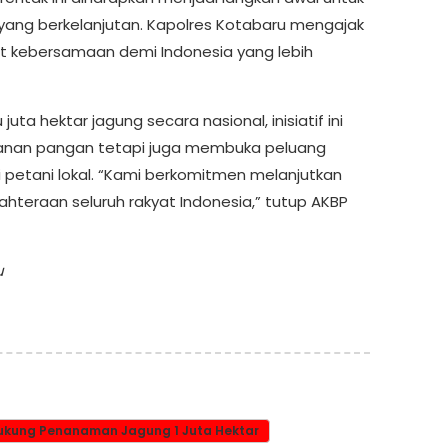
ng berkelanjutan. Kapolres Kotabaru mengajak
 kebersamaan demi Indonesia yang lebih
a hektar jagung secara nasional, inisiatif ini
anan pangan tetapi juga membuka peluang
 petani lokal. “Kami berkomitmen melanjutkan
jahteraan seluruh rakyat Indonesia,” tutup AKBP
u
 Dukung Penanaman Jagung 1 Juta Hektar