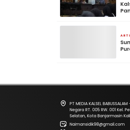
Kal
Pa
ART
Sun
Pur
PT MEDIA KALSEL BABUSSALAM -
Negara RT. 005 RW. 001 Kel. 
Selatan, Kota Banjarmasin Ka
Naimansidik98@gmail.com