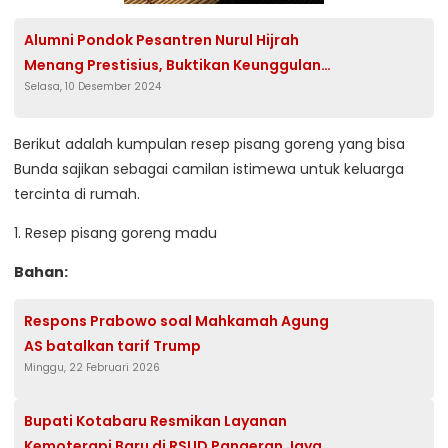
Alumni Pondok Pesantren Nurul Hijrah
Menang Prestisius, Buktikan Keunggulan
Selasa, 10 Desember 2024
Akademik dan Spiritualitas
Berikut adalah kumpulan resep pisang goreng yang bisa
Bunda sajikan sebagai camilan istimewa untuk keluarga
tercinta di rumah.
1. Resep pisang goreng madu
Bahan:
Respons Prabowo soal Mahkamah Agung
AS batalkan tarif Trump
Minggu, 22 Februari 2026
Bupati Kotabaru Resmikan Layanan
Kemoterapi Baru di RSUD Pangeran Jaya