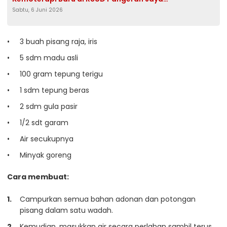
Sabtu, 6 Juni 2026
Sumitra, Tingkatkan Akses Pengobatan
Kanker
3 buah pisang raja, iris
5 sdm madu asli
100 gram tepung terigu
1 sdm tepung beras
2 sdm gula pasir
1/2 sdt garam
Air secukupnya
Minyak goreng
Cara membuat:
Campurkan semua bahan adonan dan potongan
pisang dalam satu wadah.
Kemudian, masukkan air secara perlahan sambil terus