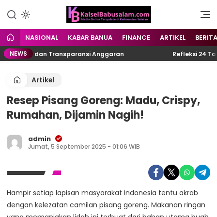
Menyuarakan Kalsel,
kalselbabusalam.com
Menginspirasi Nusantara
NASIONAL
KABAR BANUA
FINANCE
ARTIKEL
BERIT
NEWS
krasi dan Transparansi Anggaran
Refleksi 24 Tahun M
Artikel
Resep Pisang Goreng: Madu, Crispy,
Rumahan, Dijamin Nagih!
admin
Jumat, 5 September 2025 - 01:06 WIB
Hampir setiap lapisan masyarakat Indonesia tentu akrab
dengan kelezatan camilan pisang goreng. Makanan ringan