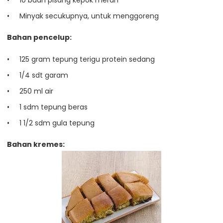
10 buah pisang kepok merah
Minyak secukupnya, untuk menggoreng
Bahan pencelup:
125 gram tepung terigu protein sedang
1/4 sdt garam
250 ml air
1 sdm tepung beras
1 1/2 sdm gula tepung
Bahan kremes: