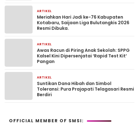
ARTIKEL
1 bulan yang lalu
Meriahkan Hari Jadi ke-76 Kabupaten
Kotabaru, Saijaan Liga Bulutangkis 2026
Resmi Dibuka.
ARTIKEL
2 bulan yang lalu
Awas Racun di Piring Anak Sekolah: SPPG
Kalsel Kini Dipersenjatai ‘Rapid Test Kit’
Pangan
ARTIKEL
2 bulan yang lalu
Suntikan Dana Hibah dan Simbol
Toleransi: Pura Prajapati Telagasari Resmi
Berdiri
OFFICIAL MEMBER OF SMSI: