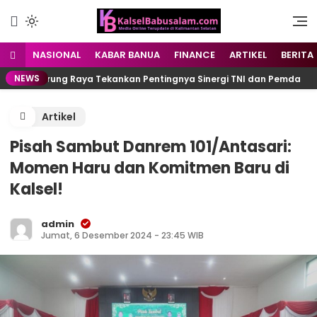
Menyuarakan Kalsel,
kalselbabusalam.com
Menginspirasi Nusantara
NASIONAL
KABAR BANUA
FINANCE
ARTIKEL
BERITA
NEWS
ti Murung Raya Tekankan Pentingnya Sinergi TNI dan Pemda
Artikel
Pisah Sambut Danrem 101/Antasari:
Momen Haru dan Komitmen Baru di
Kalsel!
admin
Jumat, 6 Desember 2024 - 23:45 WIB