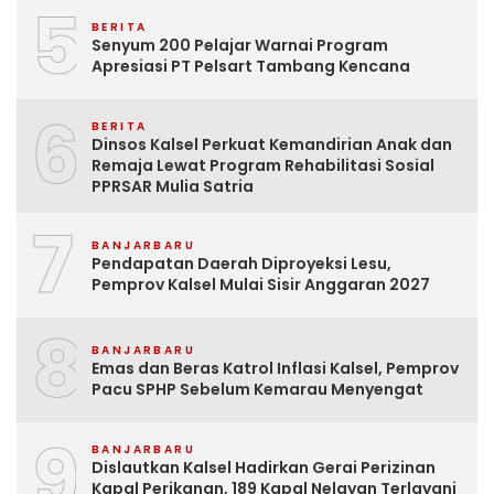
5
BERITA
Senyum 200 Pelajar Warnai Program
Apresiasi PT Pelsart Tambang Kencana
6
BERITA
Dinsos Kalsel Perkuat Kemandirian Anak dan
Remaja Lewat Program Rehabilitasi Sosial
PPRSAR Mulia Satria
7
BANJARBARU
Pendapatan Daerah Diproyeksi Lesu,
Pemprov Kalsel Mulai Sisir Anggaran 2027
8
BANJARBARU
Emas dan Beras Katrol Inflasi Kalsel, Pemprov
Pacu SPHP Sebelum Kemarau Menyengat
9
BANJARBARU
Dislautkan Kalsel Hadirkan Gerai Perizinan
Kapal Perikanan, 189 Kapal Nelayan Terlayani