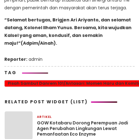
dengan pemerintah dan masyarakat akan terus terjaga.
“Selamat bertugas, Brigjen Ari Ariyanto, dan selamat
datang, Kolonel Ilham Yunus. Bersama, kita wujudkan
Kalsel yang aman, kondusif, dan semakin
maju!”(Adpim/Ainah).
Reporter:
admin
TAG
Pisah Sambut Danrem 101/Antasari: Momen Haru dan Komitm
RELATED POST WIDGET (LIST)
ARTIKEL
1 bulan yang lalu
GOW Kotabaru Dorong Perempuan Jadi
Agen Perubahan Lingkungan Lewat
Pemanfaatan Eco Enzyme