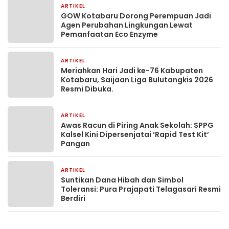
ARTIKEL
1 bulan yang lalu
GOW Kotabaru Dorong Perempuan Jadi
Agen Perubahan Lingkungan Lewat
Pemanfaatan Eco Enzyme
ARTIKEL
1 bulan yang lalu
Meriahkan Hari Jadi ke-76 Kabupaten
Kotabaru, Saijaan Liga Bulutangkis 2026
Resmi Dibuka.
ARTIKEL
2 bulan yang lalu
Awas Racun di Piring Anak Sekolah: SPPG
Kalsel Kini Dipersenjatai ‘Rapid Test Kit’
Pangan
ARTIKEL
2 bulan yang lalu
Suntikan Dana Hibah dan Simbol
Toleransi: Pura Prajapati Telagasari Resmi
Berdiri