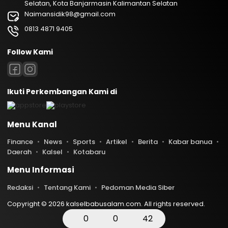
Selatan, Kota Banjarmasin Kalimantan Selatan
Naimansidik98@gmail.com
0813 4871 9405
Follow Kami
Ikuti Perkembangan Kami di
Menu Kanal
Finance
News
Sports
Artikel
Berita
Kabar banua
Daerah
Kalsel
Kotabaru
Menu Informasi
Redaksi
Tentang Kami
Pedoman Media Siber
Copyright © 2026 kalselbabusalam.com. All rights reserved.
0
0
42