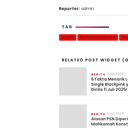
Reporter:
admin
TAG
berita
Berita berinvestasi
Pas
RELATED POST WIDGET (G
11 Juli 2025
BERITA
6 Fakta Menarik 
Single Blackpink 
Dirilis 11 Juli 2025!
11 Juli 2025
BERITA
Alasan PSN Diper
Mahkamah Konsti