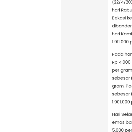
(22/4/20
hari Rab
Bekasi k
dibander
hari Kami
1.911.000
Pada har
Rp 4.000 
per gram.
sebesar 
gram. Pa
sebesar 
1.901.000
Hari Sela
emas bat
5.000 pe