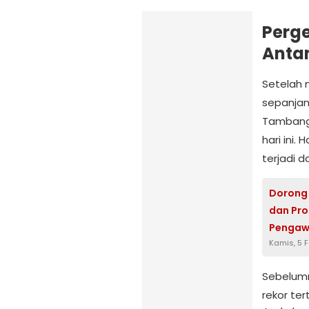
Perg
Antam
Setelah 
sepanjan
Tambang 
hari ini.
terjadi d
Dorong 
dan Pro
Pengaw
Kamis, 5 
Sebelum
rekor te