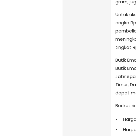
gram, ju
Untuk uk
angka Rp 
pembeli
meningka
tingkat R
Butik Em
Butik Em
Jatinega
Timur, Da
dapat me
Berikut r
Harga
Harga