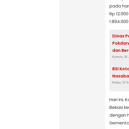
pada har
Rp 12.00
1.894.000
Dinas P
Pokdarw
dan Ber
Kamis, 18
BSI Kot
Nasaba
Rabu, 10 
Hari ini
Bekasi k
dengan h
Sementara