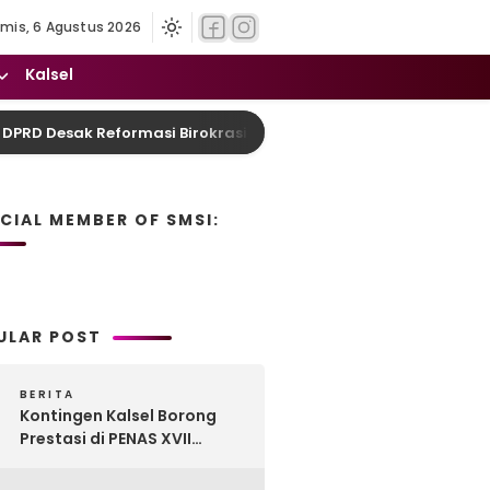
mis, 6 Agustus 2026
Kalsel
 Desak Reformasi Birokrasi dan Pelayanan Humanis
ICIAL MEMBER OF SMSI:
ULAR POST
BERITA
Kontingen Kalsel Borong
Prestasi di PENAS XVII
Gorontalo, Produk
Perkebunan Banua Raih