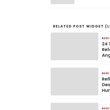
RELATED POST WIDGET (L
BER
24 
Ref
An
BER
Ref
Des
Hu
BER