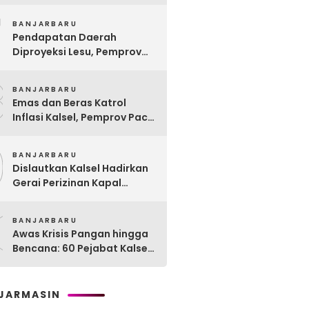
Remaja Lewat Program
7
Rehabilitasi Sosial PPRSAR
BANJARBARU
Mulia Satria
Pendapatan Daerah
Diproyeksi Lesu, Pemprov
Kalsel Mulai Sisir Anggaran
8
2027
BANJARBARU
Emas dan Beras Katrol
Inflasi Kalsel, Pemprov Pacu
SPHP Sebelum Kemarau
9
Menyengat
BANJARBARU
Dislautkan Kalsel Hadirkan
Gerai Perizinan Kapal
Perikanan, 189 Kapal
0
Nelayan Terlayani di
BANJARBARU
Kotabaru
Awas Krisis Pangan hingga
Bencana: 60 Pejabat Kalsel-
Kalteng Dikarantina,
Dituntut Lahirkan Inovasi
Radikal!
JARMASIN