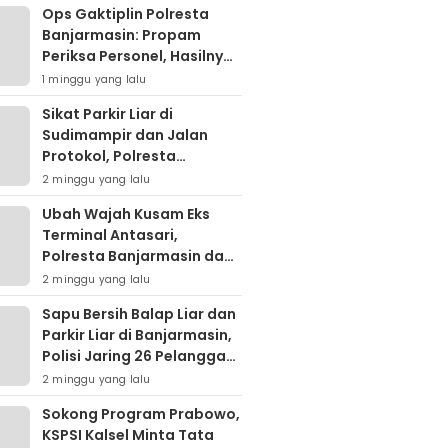
Ops Gaktiplin Polresta
Banjarmasin: Propam
Periksa Personel, Hasilnya
Nihil Pelanggaran
1 minggu yang lalu
Sikat Parkir Liar di
Sudimampir dan Jalan
Protokol, Polresta
Banjarmasin Mobilisasi
2 minggu yang lalu
Tim Gabungan
Ubah Wajah Kusam Eks
Terminal Antasari,
Polresta Banjarmasin dan
Warga Sapu Bersih
2 minggu yang lalu
Tumpukan Sampah
Sapu Bersih Balap Liar dan
Parkir Liar di Banjarmasin,
Polisi Jaring 26 Pelanggar
dalam Semalam
2 minggu yang lalu
Sokong Program Prabowo,
KSPSI Kalsel Minta Tata