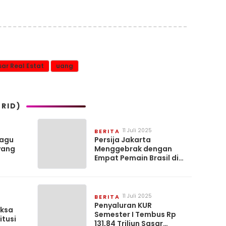
ar Real Estat
uang
RID)
11 Juli 2025
BERITA
Lagu
Persija Jakarta
yang
Menggebrak dengan
Empat Pemain Brasil di
Super League
2025/2026
11 Juli 2025
BERITA
Penyaluran KUR
iksa
Semester I Tembus Rp
tusi
131,84 Triliun Sasar