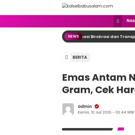
kalselbabusalam.com
Menyuarakan Kalsel, Menginspirasi
Nas
urung Raya: DPRD Desak Reformasi Birokrasi dan Transparans
NEWS
BERITA
Emas Antam Na
Gram, Cek Harg
admin
Kamis, 10 Juli 2025 - 03:44 WIB