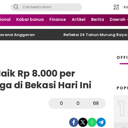
Ka
 Nusantara
ional
Kabar banua
Finance
Artikel
Berita
Daerah
i Anggaran
Refleksi 24 Tahun Murung Raya: DPRD
OFF
ik Rp 8.000 per
a di Bekasi Hari Ini
POP
1
0
0
69