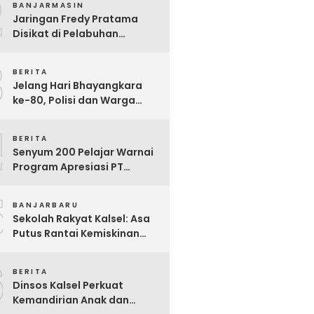
2
BANJARMASIN
Juara Nasional
Jaringan Fredy Pratama
Disikat di Pelabuhan
Trisakti, Polda Kalsel Sita
3
Sabu Rp 22 Miliar!
BERITA
Jelang Hari Bhayangkara
ke-80, Polisi dan Warga
Garagata Gotong Royong
4
Renovasi Jembatan Vital
BERITA
Penghubung Desa
Senyum 200 Pelajar Warnai
Program Apresiasi PT
Pelsart Tambang Kencana
5
BANJARBARU
Sekolah Rakyat Kalsel: Asa
Putus Rantai Kemiskinan
Ekstrem yang Terganjal
6
Sengketa Lahan
BERITA
Dinsos Kalsel Perkuat
Kemandirian Anak dan