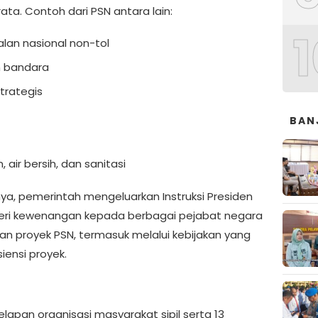
ta. Contoh dari PSN antara lain:
1
lan nasional non-tol
n bandara
rategis
BAN
, air bersih, dan sanitasi
a, pemerintah mengeluarkan Instruksi Presiden
eri kewenangan kepada berbagai pejabat negara
 proyek PSN, termasuk melalui kebijakan yang
ensi proyek.
delapan organisasi masyarakat sipil serta 13