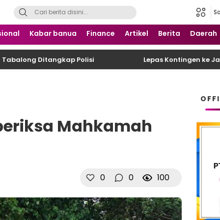
S
 Nusantara
ional
Kabar banua
Finance
Artikel
Berita
Daerah
ng Ditangkap Polisi
Lepas Kontingen ke Jamnas X
OFF
iperiksa Mahkamah
0
0
100