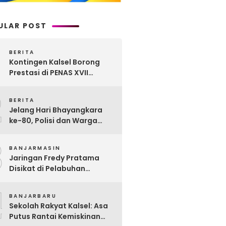
ULAR POST
BERITA
Kontingen Kalsel Borong
Prestasi di PENAS XVII
Gorontalo, Produk
2
Perkebunan Banua Raih
BERITA
Juara Nasional
Jelang Hari Bhayangkara
ke-80, Polisi dan Warga
Garagata Gotong Royong
3
Renovasi Jembatan Vital
BANJARMASIN
Penghubung Desa
Jaringan Fredy Pratama
Disikat di Pelabuhan
Trisakti, Polda Kalsel Sita
4
Sabu Rp 22 Miliar!
BANJARBARU
Sekolah Rakyat Kalsel: Asa
Putus Rantai Kemiskinan