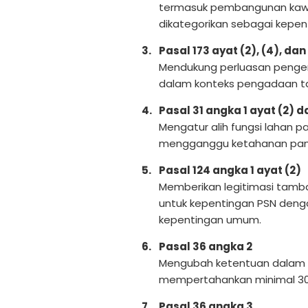
termasuk pembangunan kawas
dikategorikan sebagai kepe
Pasal 173 ayat (2), (4), dan
Mendukung perluasan penge
dalam konteks pengadaan t
Pasal 31 angka 1 ayat (2) d
Mengatur alih fungsi lahan p
mengganggu ketahanan pan
Pasal 124 angka 1 ayat (2)
Memberikan legitimasi tamb
untuk kepentingan PSN den
kepentingan umum.
Pasal 36 angka 2
Mengubah ketentuan dalam 
mempertahankan minimal 30 
Pasal 36 angka 3