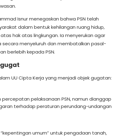
wasan.
hammad Isnur menegaskan bahwa PSN telah
rakat dalam bentuk kehilangan ruang hidup,
n atas hak atas lingkungan. Ia menyerukan agar
a secara menyeluruh dan membatalkan pasal-
an berlebih kepada PSN.
igugat
alam UU Cipta Kerja yang menjadi objek gugatan:
percepatan pelaksanaan PSN, namun dianggap
garan terhadap peraturan perundang-undangan
“kepentingan umum” untuk pengadaan tanah,