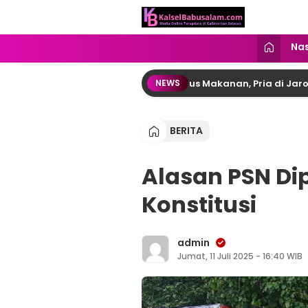
kalselbabusalam.com
Menyuarakan Kalsel, Menginspirasi
Nas
m Disembunyikan Dalam Bungkus Makanan, Pria di Jaro Tabalo
NEWS
BERITA
Alasan PSN D
Konstitusi
admin
Jumat, 11 Juli 2025 - 16:40 WIB