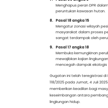
Menghapus peran DPR dalam
peruntukan kawasan hutan.
Pasal 18 angka 15
Mengatur zonasi wilayah pesi
masyarakat dalam proses pe
sangat terdampak oleh peru
Pasal 17 angka 18
Membuka kemungkinan perub
mewajibkan kajian lingkungan
mencegah dampak ekologis se
Gugatan ini telah teregistrasi 
118/2025 pada Jumat, 4 Juli 202
memberikan keadilan bagi mas
keseimbangan antara pembangun
lingkungan hidup.