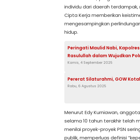
individu dari daerah terdampa
Cipta Kerja memberikan keisti
mengesampingkan perlindungan 
hidup.
Peringati Maulid Nabi, Kapolr
Rasulullah dalam Wujudkan Polri
Kamis, 4 September 2025
Pererat Silaturahmi, GOW Kota
Rabu, 6 Agustus 2025
Menurut Edy Kurniawan, anggot
selama 10 tahun terakhir telah m
menilai proyek-proyek PSN serin
publik, memperluas definisi “ke