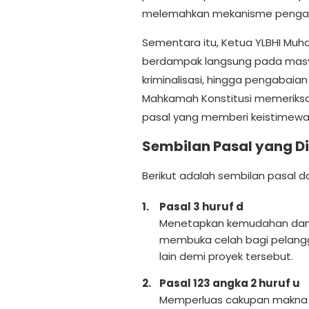
melemahkan mekanisme penga
Sementara itu, Ketua YLBHI Mu
berdampak langsung pada masya
kriminalisasi, hingga pengabaia
Mahkamah Konstitusi memeriks
pasal yang memberi keistimewa
Sembilan Pasal yang D
Berikut adalah sembilan pasal d
Pasal 3 huruf d
Menetapkan kemudahan dan 
membuka celah bagi pelang
lain demi proyek tersebut.
Pasal 123 angka 2 huruf u
Memperluas cakupan makna 