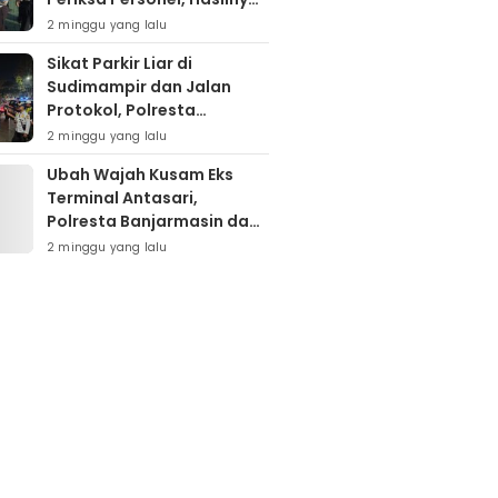
Nihil Pelanggaran
2 minggu yang lalu
Sikat Parkir Liar di
Sudimampir dan Jalan
Protokol, Polresta
Banjarmasin Mobilisasi
2 minggu yang lalu
Tim Gabungan
Ubah Wajah Kusam Eks
Terminal Antasari,
Polresta Banjarmasin dan
Warga Sapu Bersih
2 minggu yang lalu
Tumpukan Sampah