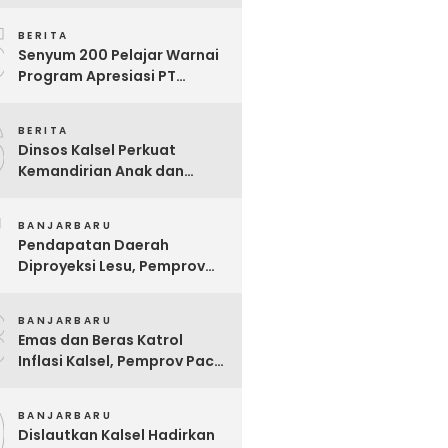
Ekstrem yang Terganjal
5
Sengketa Lahan
BERITA
Senyum 200 Pelajar Warnai
Program Apresiasi PT
Pelsart Tambang Kencana
6
BERITA
Dinsos Kalsel Perkuat
Kemandirian Anak dan
Remaja Lewat Program
7
Rehabilitasi Sosial PPRSAR
BANJARBARU
Mulia Satria
Pendapatan Daerah
Diproyeksi Lesu, Pemprov
Kalsel Mulai Sisir Anggaran
8
2027
BANJARBARU
Emas dan Beras Katrol
Inflasi Kalsel, Pemprov Pacu
SPHP Sebelum Kemarau
9
Menyengat
BANJARBARU
Dislautkan Kalsel Hadirkan