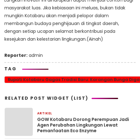
Langkah inovatif ini diharapkan dapat menjadi contoh bagi
masyarakat luas. Jika kebiasaan ini meluas, bukan tidak
mungkin Kotabaru akan menjadi pelopor dalam
membangun budaya penghijauan di tingkat daerah,
dengan setiap ucapan selamat berkontribusi pada
kesejukan dan kelestarian lingkungan.(Ainah)
Reporter:
admin
TAG
Bupati Kotabaru Gagas Tradisi Baru: Karangan Bunga Diga
RELATED POST WIDGET (LIST)
ARTIKEL
1 bulan yang lalu
GOW Kotabaru Dorong Perempuan Jadi
Agen Perubahan Lingkungan Lewat
Pemanfaatan Eco Enzyme