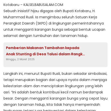
Kotabaru – KALSELBABUSALAM.COM
Sebuah inisiatif hijau digagas oleh Bupati Kotabaru, H.
Muhammad Rusli. Ia mengimbau seluruh Satuan Kerja
Perangkat Daerah (SKPD) di lingkungan pemerintahannya
untuk mengganti karangan bunga sebagai bentuk ucapan
selamat dengan tumbuhan dan tanaman hidup.
Pemberian Makanan Tambahan kepada
Anak Stunting di Desa Talusi dalam Rangka
Minggu, 2 Maret 2025
TMMD Ke-123
Langkah ini, menurut Bupati Rusli, bukan sekadar simbolisasi,
tetapi merupakan bagian dari upaya nyata dalam menjaga
kelestarian alam dan menciptakan lingkungan yang lebih
asri. “Ini adalah bentuk kontribusi kecil namun berdampak
besar. Dengan mengganti karangan bunga yang cepat layu
dengan tanaman hidup, kita tidak hanya memperindah
lingkungan tetapi juga berinvestasi dalam kelestarian