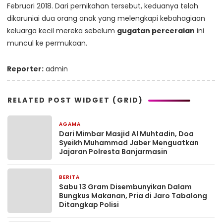
Februari 2018. Dari pernikahan tersebut, keduanya telah
dikaruniai dua orang anak yang melengkapi kebahagiaan
keluarga kecil mereka sebelum
gugatan perceraian
ini
muncul ke permukaan.
Reporter:
admin
RELATED POST WIDGET (GRID)
AGAMA
13 jam yang lalu
Dari Mimbar Masjid Al Muhtadin, Doa
Syeikh Muhammad Jaber Menguatkan
Jajaran Polresta Banjarmasin
BERITA
1 hari yang lalu
Sabu 13 Gram Disembunyikan Dalam
Bungkus Makanan, Pria di Jaro Tabalong
Ditangkap Polisi