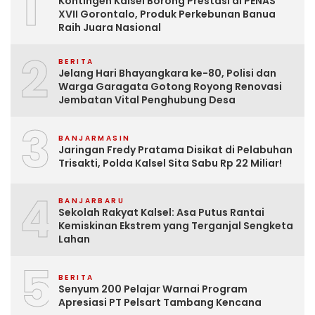
1
Kontingen Kalsel Borong Prestasi di PENAS
XVII Gorontalo, Produk Perkebunan Banua
Raih Juara Nasional
2
BERITA
Jelang Hari Bhayangkara ke-80, Polisi dan
Warga Garagata Gotong Royong Renovasi
Jembatan Vital Penghubung Desa
3
BANJARMASIN
Jaringan Fredy Pratama Disikat di Pelabuhan
Trisakti, Polda Kalsel Sita Sabu Rp 22 Miliar!
4
BANJARBARU
Sekolah Rakyat Kalsel: Asa Putus Rantai
Kemiskinan Ekstrem yang Terganjal Sengketa
Lahan
5
BERITA
Senyum 200 Pelajar Warnai Program
Apresiasi PT Pelsart Tambang Kencana