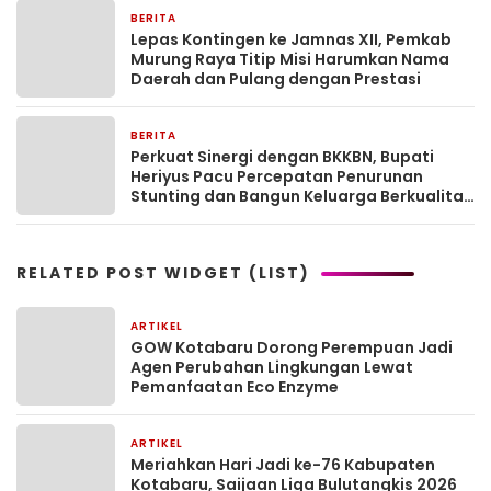
BERITA
1 hari yang lalu
Lepas Kontingen ke Jamnas XII, Pemkab
Murung Raya Titip Misi Harumkan Nama
Daerah dan Pulang dengan Prestasi
BERITA
1 hari yang lalu
Perkuat Sinergi dengan BKKBN, Bupati
Heriyus Pacu Percepatan Penurunan
Stunting dan Bangun Keluarga Berkualitas
di Murung Raya
RELATED POST WIDGET (LIST)
ARTIKEL
1 bulan yang lalu
GOW Kotabaru Dorong Perempuan Jadi
Agen Perubahan Lingkungan Lewat
Pemanfaatan Eco Enzyme
ARTIKEL
1 bulan yang lalu
Meriahkan Hari Jadi ke-76 Kabupaten
Kotabaru, Saijaan Liga Bulutangkis 2026