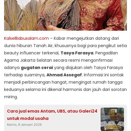
KalselBabusalam.com
– Kabar mengejutkan datang dari
dunia hiburan Tanah Air, khususnya bagi para pengikut setia
beauty influencer terkenal,
Tasya Farasya
. Pengadilan
Agama Jakarta Selatan secara resmi mengonfirmasi
adanya
gugatan cerai
yang diajukan oleh Tasya Farasya
terhadap suaminya,
Ahmad Assegaf
. Informasi ini sontak
menjadi perbincangan hangat, mengingat rumah tangga
keduanya selama ini dikenal harmonis dan jauh dari sorotan
miring.
Cara jual emas Antam, UBS, atau Galeri24
untuk modal usaha
Kamis, 8 Januari 2026