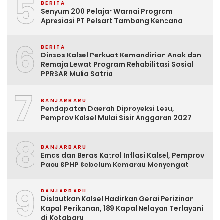
5
BERITA
Senyum 200 Pelajar Warnai Program
Apresiasi PT Pelsart Tambang Kencana
6
BERITA
Dinsos Kalsel Perkuat Kemandirian Anak dan
Remaja Lewat Program Rehabilitasi Sosial
PPRSAR Mulia Satria
7
BANJARBARU
Pendapatan Daerah Diproyeksi Lesu,
Pemprov Kalsel Mulai Sisir Anggaran 2027
8
BANJARBARU
Emas dan Beras Katrol Inflasi Kalsel, Pemprov
Pacu SPHP Sebelum Kemarau Menyengat
9
BANJARBARU
Dislautkan Kalsel Hadirkan Gerai Perizinan
Kapal Perikanan, 189 Kapal Nelayan Terlayani
di Kotabaru