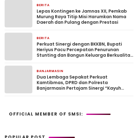
BERITA
6 jam yang lalu
Lepas Kontingen ke Jamnas XII, Pemkab
Murung Raya Titip Misi Harumkan Nama
Daerah dan Pulang dengan Prestasi
BERITA
7 jam yang lalu
Perkuat Sinergi dengan BKKBN, Bupati
Heriyus Pacu Percepatan Penurunan
Stunting dan Bangun Keluarga Berkualitas
di Murung Raya
BANJARMASIN
7 jam yang lalu
Dua Lembaga Sepakat Perkuat
Kamtibmas, DPRD dan Polresta
Banjarmasin Pertajam Sinergi “Kayuh
Baimbai”
OFFICIAL MEMBER OF SMSI:
POPULAR POST