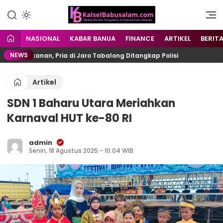
Menyuarakan Kalsel,
kalselbabusalam.com
Menginspirasi Nusantara
NASIONAL
KABAR BANUA
FINANCE
ARTIKEL
BERIT
NEWS
Makanan, Pria di Jaro Tabalong Ditangkap Polisi
Lep
Artikel
SDN 1 Baharu Utara Meriahkan
Karnaval HUT ke-80 RI
admin
Senin, 18 Agustus 2025 - 10:04 WIB