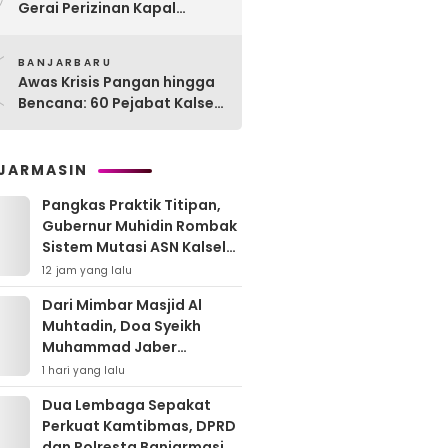
Gerai Perizinan Kapal
Perikanan, 189 Kapal
0
Nelayan Terlayani di
BANJARBARU
Kotabaru
Awas Krisis Pangan hingga
Bencana: 60 Pejabat Kalsel-
Kalteng Dikarantina,
Dituntut Lahirkan Inovasi
Radikal!
JARMASIN
Pangkas Praktik Titipan,
Gubernur Muhidin Rombak
Sistem Mutasi ASN Kalsel
Berbasis Manajemen
12 jam yang lalu
Talenta
Dari Mimbar Masjid Al
Muhtadin, Doa Syeikh
Muhammad Jaber
Menguatkan Jajaran
1 hari yang lalu
Polresta Banjarmasin
Dua Lembaga Sepakat
Perkuat Kamtibmas, DPRD
dan Polresta Banjarmasin