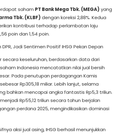
terdapat saham
PT Bank Mega Tbk. (MEGA)
yang
arma Tbk. (KLBF)
dengan koreksi 2,88%. Kedua
rikan kontribusi terhadap perlambatan laju
56 poin dan 1,54 poin.
DPR, Jadi Sentimen Positif IHSG Pekan Depan
 secara keseluruhan, berdasarkan data dari
r saham Indonesia mencatatkan nilai jual bersih
besar. Pada penutupan perdagangan Kamis
sebesar Rp305,18 miliar. Lebih lanjut, selama
ng bahkan mencapai angka fantastis Rp5,3 triliun.
njadi Rp55,12 triliun secara tahun berjalan
gangan perdana 2025, mengindikasikan dominasi
fnya aksi jual asing, IHSG berhasil menunjukkan