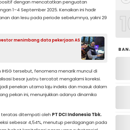
positif dengan mencatatkan penguatan
ngan 1–4 September 2025. Kenaikan ini hadir
1
nan dan lesu pada periode sebelumnya, yakni 29
nvestor menimbang data pekerjaan AS
BAN
n IHSG tersebut, fenomena menarik muncul di
sasi besar justru tercatat mengalami koreksi.
adi penekan utama laju indeks dan masuk dalam
ang pekan ini, menunjukkan adanya dinamika
si teratas ditempati oleh
PT DCI Indonesia Tbk.
oreksi sebesar 4,54%, menutup perdagangan pada