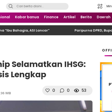
Min
 Nusantara
ional
Kabar banua
Finance
Artikel
Berita
Daerah
Bahagia, ASI Lancar”
Paripurna DPRD, Bupati Ko
OFF
ip Selamatkan IHSG:
sis Lengkap
0
0
53
:36 WIB