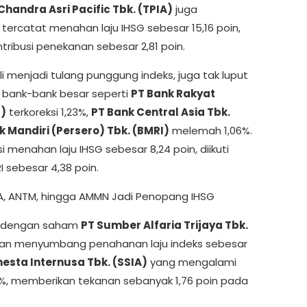
Chandra Asri Pacific Tbk. (TPIA)
juga
 tercatat menahan laju IHSG sebesar 15,16 poin,
ribusi penekanan sebesar 2,81 poin.
i menjadi tulang punggung indeks, juga tak luput
 bank-bank besar seperti
PT Bank Rakyat
I)
terkoreksi 1,23%,
PT Bank Central Asia Tbk.
k Mandiri (Persero) Tbk. (BMRI)
melemah 1,06%.
si menahan laju IHSG sebesar 8,24 poin, diikuti
 sebesar 4,38 poin.
A, ANTM, hingga AMMN Jadi Penopang IHSG
ut dengan saham
PT Sumber Alfaria Trijaya Tbk.
dan menyumbang penahanan laju indeks sebesar
esta Internusa Tbk. (SSIA)
yang mengalami
7%, memberikan tekanan sebanyak 1,76 poin pada