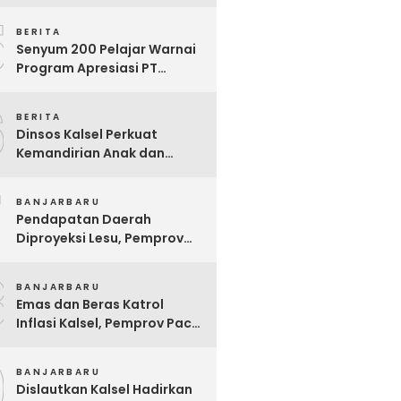
Ekstrem yang Terganjal
5
Sengketa Lahan
BERITA
Senyum 200 Pelajar Warnai
Program Apresiasi PT
Pelsart Tambang Kencana
6
BERITA
Dinsos Kalsel Perkuat
Kemandirian Anak dan
Remaja Lewat Program
7
Rehabilitasi Sosial PPRSAR
BANJARBARU
Mulia Satria
Pendapatan Daerah
Diproyeksi Lesu, Pemprov
Kalsel Mulai Sisir Anggaran
8
2027
BANJARBARU
Emas dan Beras Katrol
Inflasi Kalsel, Pemprov Pacu
SPHP Sebelum Kemarau
9
Menyengat
BANJARBARU
Dislautkan Kalsel Hadirkan