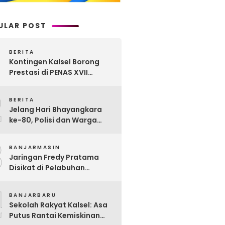
ULAR POST
BERITA
Kontingen Kalsel Borong
Prestasi di PENAS XVII
Gorontalo, Produk
2
Perkebunan Banua Raih
BERITA
Juara Nasional
Jelang Hari Bhayangkara
ke-80, Polisi dan Warga
Garagata Gotong Royong
3
Renovasi Jembatan Vital
BANJARMASIN
Penghubung Desa
Jaringan Fredy Pratama
Disikat di Pelabuhan
Trisakti, Polda Kalsel Sita
4
Sabu Rp 22 Miliar!
BANJARBARU
Sekolah Rakyat Kalsel: Asa
Putus Rantai Kemiskinan