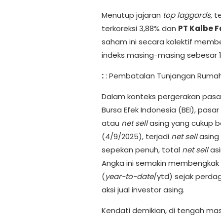
Menutup jajaran
top laggards
, 
terkoreksi 3,88% dan
PT Kalbe F
saham ini secara kolektif membe
indeks masing-masing sebesar 1,
:
: Pembatalan Tunjangan Rumah 
Dalam konteks pergerakan pasar
Bursa Efek Indonesia (BEI), pasa
atau
net sell
asing yang cukup 
(4/9/2025), terjadi
net sell
asing 
sepekan penuh, total
net sell
asi
Angka ini semakin membengkak me
(
year-to-date
/ytd) sejak perda
aksi jual investor asing.
Kendati demikian, di tengah masi