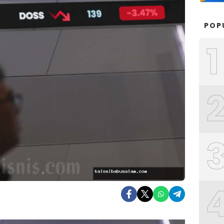
POP
1