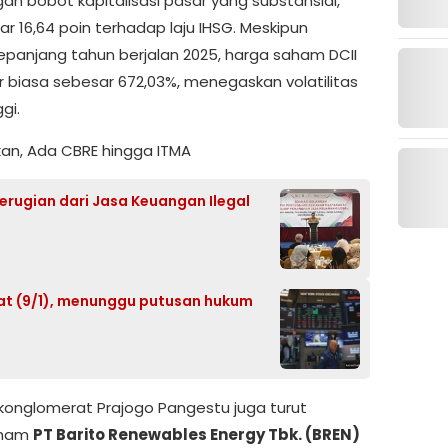
an bobot kapitalisasi pasar yang substansial,
 16,64 poin terhadap laju IHSG. Meskipun
epanjang tahun berjalan 2025, harga saham DCII
 biasa sebesar 672,03%, menegaskan volatilitas
gi.
an, Ada CBRE hingga ITMA
rugian dari Jasa Keuangan Ilegal
mat (9/1), menunggu putusan hukum
 konglomerat Prajogo Pangestu juga turut
Saham
PT Barito Renewables Energy Tbk. (BREN)