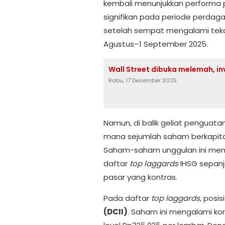
kembali menunjukkan performa 
signifikan pada periode perdaga
setelah sempat mengalami teka
Agustus–1 September 2025.
Wall Street dibuka melemah, i
Rabu, 17 Desember 2025
Namun, di balik geliat penguata
mana sejumlah saham berkapitali
Saham-saham unggulan ini menj
daftar
top laggards
IHSG sepanj
pasar yang kontras.
Pada daftar
top laggards
, posi
(DCII)
. Saham ini mengalami k