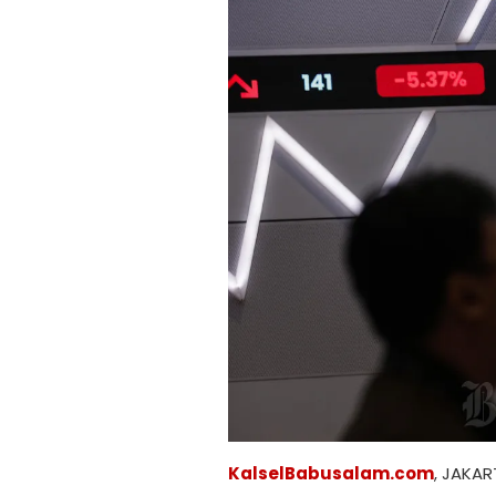
KalselBabusalam.com
, JAKA