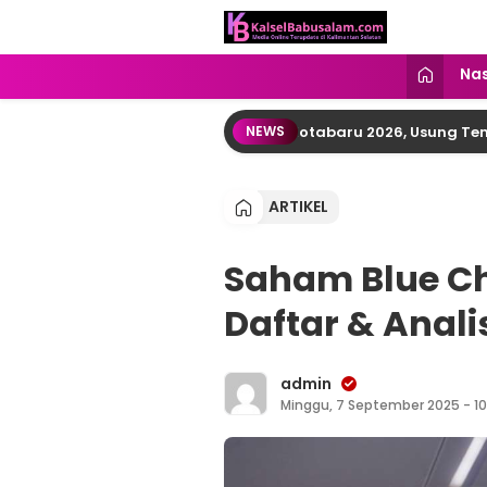
kalselbabusalam.com
Menyuarakan Kalsel, Menginspirasi
Nas
ment Gelar Pekan ASI Sedunia Kotabaru 2026, Usung Tema “Ibu 
NEWS
ARTIKEL
Saham Blue Ch
Daftar & Anali
admin
Minggu, 7 September 2025 - 10