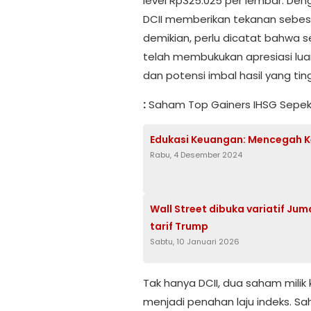
level Rp325.025 per lembar. Deng
DCII memberikan tekanan sebesar
demikian, perlu dicatat bahwa s
telah membukukan apresiasi luar
dan potensi imbal hasil yang ting
:
Saham Top Gainers IHSG Sepek
Edukasi Keuangan: Mencegah Ke
Rabu, 4 Desember 2024
Wall Street dibuka variatif Ju
tarif Trump
Sabtu, 10 Januari 2026
Tak hanya DCII, dua saham milik
menjadi penahan laju indeks. 