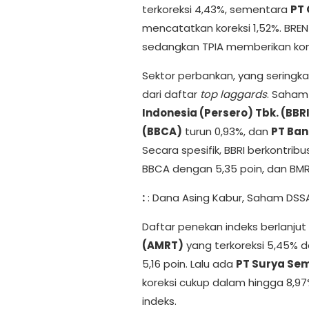
terkoreksi 4,43%, sementara
PT 
mencatatkan koreksi 1,52%. BREN
sedangkan TPIA memberikan kont
Sektor perbankan, yang seringkal
dari daftar
top laggards
. Saham
Indonesia (Persero) Tbk. (BBR
(BBCA)
turun 0,93%, dan
PT Ban
Secara spesifik, BBRI berkontribu
BBCA dengan 5,35 poin, dan BMRI
:
: Dana Asing Kabur, Saham DSS
Daftar penekan indeks berlanj
(AMRT)
yang terkoreksi 5,45% 
5,16 poin. Lalu ada
PT Surya Sem
koreksi cukup dalam hingga 8,9
indeks.