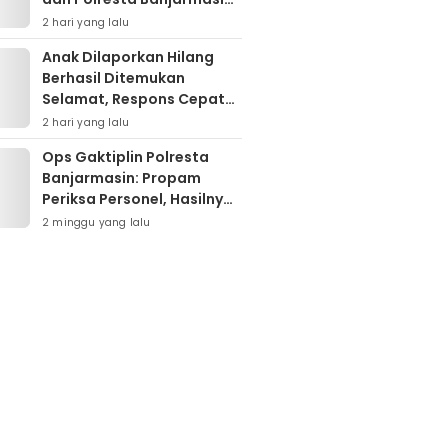
Pertajam Sinergi “Kayuh
2 hari yang lalu
Baimbai”
Anak Dilaporkan Hilang
Berhasil Ditemukan
Selamat, Respons Cepat
Polresta Banjarmasin Tuai
2 hari yang lalu
Apresiasi Orang Tua
Ops Gaktiplin Polresta
Banjarmasin: Propam
Periksa Personel, Hasilnya
Nihil Pelanggaran
2 minggu yang lalu