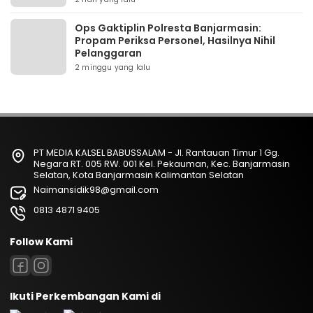
Ops Gaktiplin Polresta Banjarmasin:
Propam Periksa Personel, Hasilnya Nihil
Pelanggaran
2 minggu yang lalu
PT MEDIA KALSEL BABUSSALAM - Jl. Rantauan Timur 1 Gg.
Negara RT. 005 RW. 001 Kel. Pekauman, Kec. Banjarmasin
Selatan, Kota Banjarmasin Kalimantan Selatan
Naimansidik98@gmail.com
0813 4871 9405
Follow Kami
Ikuti Perkembangan Kami di