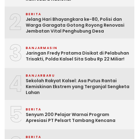
2
BERITA
Jelang Hari Bhayangkara ke-80, Polisi dan
Warga Garagata Gotong Royong Renovasi
Jembatan Vital Penghubung Desa
3
BANJARMASIN
Jaringan Fredy Pratama Disikat di Pelabuhan
Trisakti, Polda Kalsel Sita Sabu Rp 22 Miliar!
4
BANJARBARU
Sekolah Rakyat Kalsel: Asa Putus Rantai
Kemiskinan Ekstrem yang Terganjal Sengketa
Lahan
5
BERITA
Senyum 200 Pelajar Warnai Program
Apresiasi PT Pelsart Tambang Kencana
BERITA