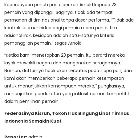
Kepercayaan penuh pun diberikan Arnold kepada 23
pemain yang dipanggil. Baginya, tidak ada tempat
permanen di tim nasional tanpa dasar performa. “Tidak ada
kontrak seumur hidup bagi pemain mana pun di tim
nasional Irak, kesiapan adalah satu-satunya kriteria
pemanggilan pemain,” tegas Arnold.
“Ketika kami menetapkan 23 pemain, itu berarti mereka
layak mewakili negara dan mengenakan seragamnya.
Namun, daftarnya tidak akan terbatas pada siapa pun, dan
kami akan memberikan beberapa pemain kesempatan
untuk menunjukkan kemampuan mereka,” pungkasnya,
menunjukkan pendekatan yang inklusif namun kompetitif
dalam pemilihan pemain.
Federasinya Kisruh, Tokoh Irak Bingung Lihat Timnas
Indonesia Semakin Kuat
Reporter:
admin