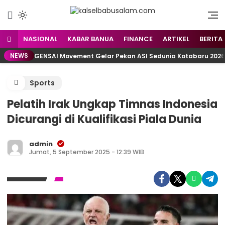
Menyuarakan Kalsel,
kalselbabusalam.com
Menginspirasi Nusantara
NASIONAL
KABAR BANUA
FINANCE
ARTIKEL
BERITA
NEWS
GENSAI Movement Gelar Pekan ASI Sedunia Kotabaru 2026,
Sports
Pelatih Irak Ungkap Timnas Indonesia
Dicurangi di Kualifikasi Piala Dunia
admin
Jumat, 5 September 2025 - 12:39 WIB