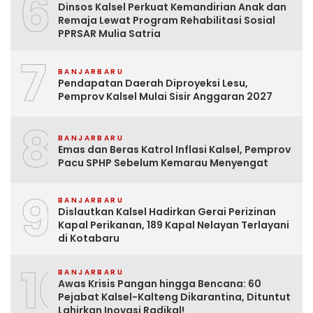
6
Dinsos Kalsel Perkuat Kemandirian Anak dan
Remaja Lewat Program Rehabilitasi Sosial
PPRSAR Mulia Satria
7
BANJARBARU
Pendapatan Daerah Diproyeksi Lesu,
Pemprov Kalsel Mulai Sisir Anggaran 2027
8
BANJARBARU
Emas dan Beras Katrol Inflasi Kalsel, Pemprov
Pacu SPHP Sebelum Kemarau Menyengat
9
BANJARBARU
Dislautkan Kalsel Hadirkan Gerai Perizinan
Kapal Perikanan, 189 Kapal Nelayan Terlayani
di Kotabaru
10
BANJARBARU
Awas Krisis Pangan hingga Bencana: 60
Pejabat Kalsel-Kalteng Dikarantina, Dituntut
Lahirkan Inovasi Radikal!