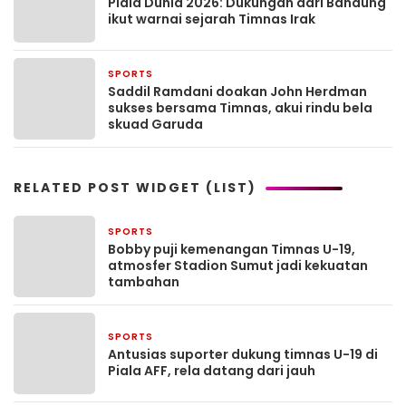
Piala Dunia 2026: Dukungan dari Bandung
ikut warnai sejarah Timnas Irak
SPORTS
18 Januari 2026
Saddil Ramdani doakan John Herdman
sukses bersama Timnas, akui rindu bela
skuad Garuda
RELATED POST WIDGET (LIST)
SPORTS
2 bulan yang lalu
Bobby puji kemenangan Timnas U-19,
atmosfer Stadion Sumut jadi kekuatan
tambahan
SPORTS
2 bulan yang lalu
Antusias suporter dukung timnas U-19 di
Piala AFF, rela datang dari jauh