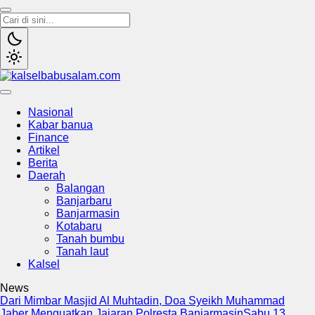
kalselbabusalam.com
Menyuarakan Kalsel, Menginspirasi Nusantara
Nasional
Kabar banua
Finance
Artikel
Berita
Daerah
Balangan
Banjarbaru
Banjarmasin
Kotabaru
Tanah bumbu
Tanah laut
Kalsel
News
Dari Mimbar Masjid Al Muhtadin, Doa Syeikh Muhammad
Jaber Menguatkan Jajaran Polresta Banjarmasin
Sabu 13