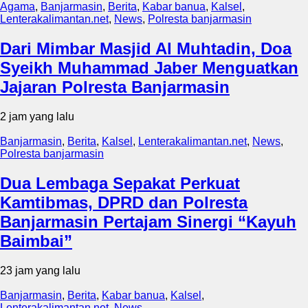
Agama
,
Banjarmasin
,
Berita
,
Kabar banua
,
Kalsel
,
Lenterakalimantan.net
,
News
,
Polresta banjarmasin
Dari Mimbar Masjid Al Muhtadin, Doa
Syeikh Muhammad Jaber Menguatkan
Jajaran Polresta Banjarmasin
2 jam yang lalu
Banjarmasin
,
Berita
,
Kalsel
,
Lenterakalimantan.net
,
News
,
Polresta banjarmasin
Dua Lembaga Sepakat Perkuat
Kamtibmas, DPRD dan Polresta
Banjarmasin Pertajam Sinergi “Kayuh
Baimbai”
23 jam yang lalu
Banjarmasin
,
Berita
,
Kabar banua
,
Kalsel
,
Lenterakalimantan.net
,
News