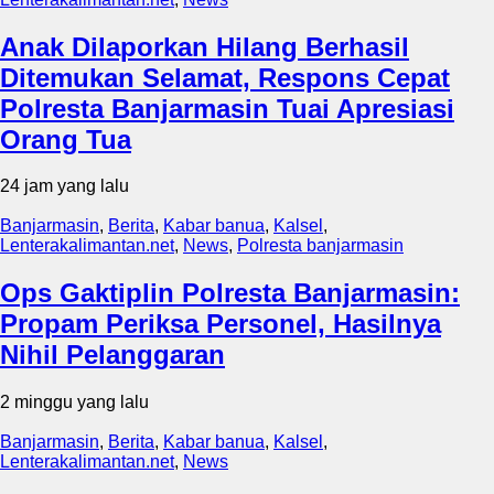
Anak Dilaporkan Hilang Berhasil
Ditemukan Selamat, Respons Cepat
Polresta Banjarmasin Tuai Apresiasi
Orang Tua
24 jam yang lalu
Banjarmasin
,
Berita
,
Kabar banua
,
Kalsel
,
Lenterakalimantan.net
,
News
,
Polresta banjarmasin
Ops Gaktiplin Polresta Banjarmasin:
Propam Periksa Personel, Hasilnya
Nihil Pelanggaran
2 minggu yang lalu
Banjarmasin
,
Berita
,
Kabar banua
,
Kalsel
,
Lenterakalimantan.net
,
News