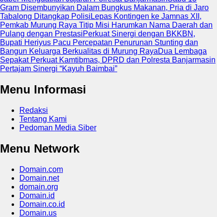
Gram Disembunyikan Dalam Bungkus Makanan, Pria di Jaro
Tabalong Ditangkap Polisi
Lepas Kontingen ke Jamnas XII,
Pemkab Murung Raya Titip Misi Harumkan Nama Daerah dan
Pulang dengan Prestasi
Perkuat Sinergi dengan BKKBN,
Bupati Heriyus Pacu Percepatan Penurunan Stunting dan
Bangun Keluarga Berkualitas di Murung Raya
Dua Lembaga
Sepakat Perkuat Kamtibmas, DPRD dan Polresta Banjarmasin
Pertajam Sinergi “Kayuh Baimbai”
Menu Informasi
Redaksi
Tentang Kami
Pedoman Media Siber
Menu Network
Domain.com
Domain.net
domain.org
Domain.id
Domain.co.id
Domain.us