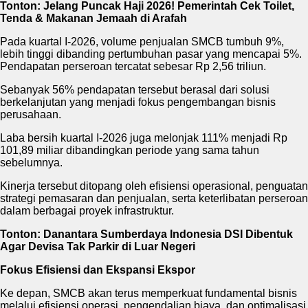
Tonton: Jelang Puncak Haji 2026! Pemerintah Cek Toilet,
Tenda & Makanan Jemaah di Arafah
Pada kuartal I-2026, volume penjualan SMCB tumbuh 9%,
lebih tinggi dibanding pertumbuhan pasar yang mencapai 5%.
Pendapatan perseroan tercatat sebesar Rp 2,56 triliun.
Sebanyak 56% pendapatan tersebut berasal dari solusi
berkelanjutan yang menjadi fokus pengembangan bisnis
perusahaan.
Laba bersih kuartal I-2026 juga melonjak 111% menjadi Rp
101,89 miliar dibandingkan periode yang sama tahun
sebelumnya.
Kinerja tersebut ditopang oleh efisiensi operasional, penguatan
strategi pemasaran dan penjualan, serta keterlibatan perseroan
dalam berbagai proyek infrastruktur.
Tonton: Danantara Sumberdaya Indonesia DSI Dibentuk
Agar Devisa Tak Parkir di Luar Negeri
Fokus Efisiensi dan Ekspansi Ekspor
Ke depan, SMCB akan terus memperkuat fundamental bisnis
melalui efisiensi operasi, pengendalian biaya, dan optimalisasi