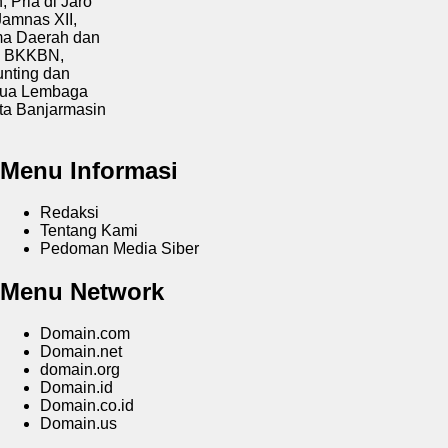
i Jaro
XII,
ah dan
N,
dan
baga
armasin
Menu Informasi
Redaksi
Tentang Kami
Pedoman Media Siber
Menu Network
Domain.com
Domain.net
domain.org
Domain.id
Domain.co.id
Domain.us