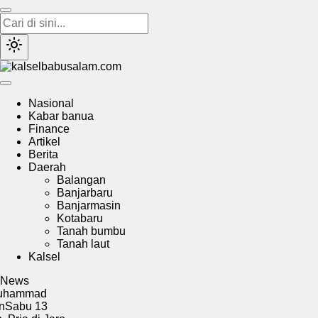
kalselbabusalam.com
Menyuarakan Kalsel, Menginspirasi Nusantara
Nasional
Kabar banua
Finance
Artikel
Berita
Daerah
Balangan
Banjarbaru
Banjarmasin
Kotabaru
Tanah bumbu
Tanah laut
Kalsel
News
ad
13