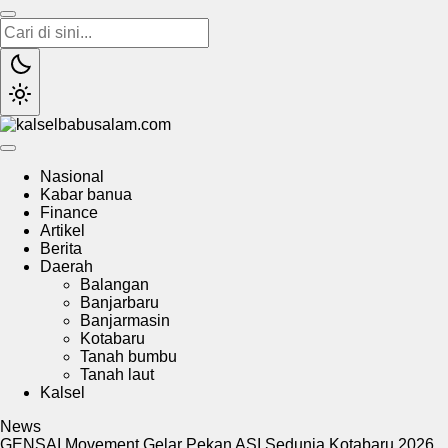
kalselbabusalam.com
Menyuarakan Kalsel, Menginspirasi Nusantara
Nasional
Kabar banua
Finance
Artikel
Berita
Daerah
Balangan
Banjarbaru
Banjarmasin
Kotabaru
Tanah bumbu
Tanah laut
Kalsel
News
GENSAI Movement Gelar Pekan ASI Sedunia Kotabaru 2026,