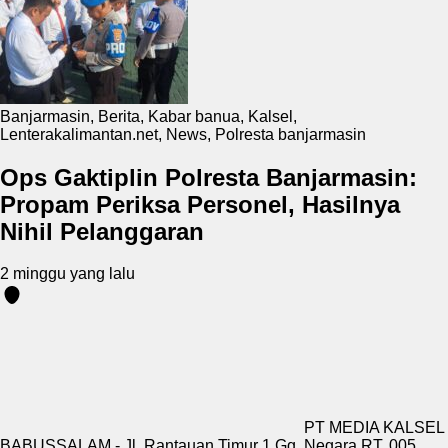
Banjarmasin
,
Berita
,
Kabar banua
,
Kalsel
,
Lenterakalimantan.net
,
News
,
Polresta banjarmasin
Ops Gaktiplin Polresta Banjarmasin:
Propam Periksa Personel, Hasilnya
Nihil Pelanggaran
2 minggu yang lalu
PT MEDIA KALSEL
BABUSSALAM - Jl. Rantauan Timur 1 Gg. Negara RT. 005