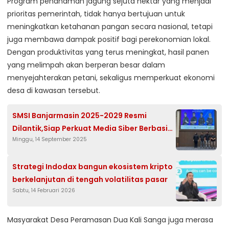
Program penanaman jagung sejuta hektar yang menjadi
prioritas pemerintah, tidak hanya bertujuan untuk
meningkatkan ketahanan pangan secara nasional, tetapi
juga membawa dampak positif bagi perekonomian lokal.
Dengan produktivitas yang terus meningkat, hasil panen
yang melimpah akan berperan besar dalam
menyejahterakan petani, sekaligus memperkuat ekonomi
desa di kawasan tersebut.
SMSI Banjarmasin 2025-2029 Resmi
Dilantik,Siap Perkuat Media Siber Berbasis
Minggu, 14 September 2025
Integritas Dan Kolaborasi
Strategi Indodax bangun ekosistem kripto
berkelanjutan di tengah volatilitas pasar
Sabtu, 14 Februari 2026
Masyarakat Desa Peramasan Dua Kali Sanga juga merasa