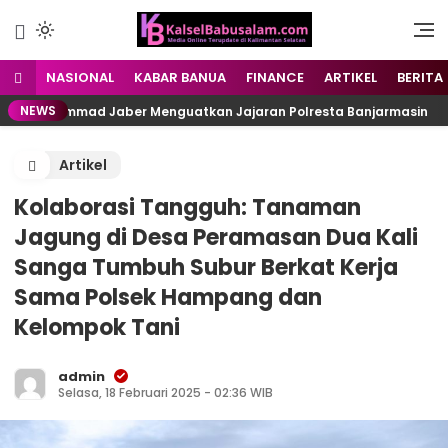
Menyuarakan Kalsel,
kalselbabusalam.com
Menginspirasi Nusantara
NASIONAL
KABAR BANUA
FINANCE
ARTIKEL
BERITA
NEWS
 Muhammad Jaber Menguatkan Jajaran Polresta Banjarmasin
Artikel
Kolaborasi Tangguh: Tanaman
Jagung di Desa Peramasan Dua Kali
Sanga Tumbuh Subur Berkat Kerja
Sama Polsek Hampang dan
Kelompok Tani
admin
Selasa, 18 Februari 2025 - 02:36 WIB