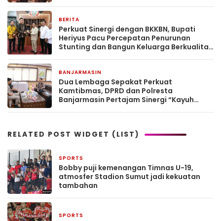
BERITA
9 jam yang lalu
Perkuat Sinergi dengan BKKBN, Bupati
Heriyus Pacu Percepatan Penurunan
Stunting dan Bangun Keluarga Berkualitas
di Murung Raya
BANJARMASIN
9 jam yang lalu
Dua Lembaga Sepakat Perkuat
Kamtibmas, DPRD dan Polresta
Banjarmasin Pertajam Sinergi “Kayuh
Baimbai”
RELATED POST WIDGET (LIST)
SPORTS
2 bulan yang lalu
Bobby puji kemenangan Timnas U-19,
atmosfer Stadion Sumut jadi kekuatan
tambahan
SPORTS
2 bulan yang lalu