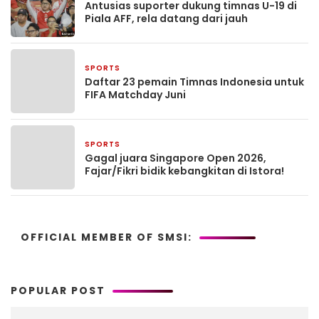
Antusias suporter dukung timnas U-19 di
Piala AFF, rela datang dari jauh
SPORTS
2 bulan yang lalu
Daftar 23 pemain Timnas Indonesia untuk
FIFA Matchday Juni
SPORTS
2 bulan yang lalu
Gagal juara Singapore Open 2026,
Fajar/Fikri bidik kebangkitan di Istora!
OFFICIAL MEMBER OF SMSI:
POPULAR POST