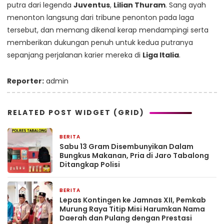
putra dari legenda
Juventus
,
Lilian Thuram
. Sang ayah
menonton langsung dari tribune penonton pada laga
tersebut, dan memang dikenal kerap mendampingi serta
memberikan dukungan penuh untuk kedua putranya
sepanjang perjalanan karier mereka di
Liga Italia
.
Reporter:
admin
RELATED POST WIDGET (GRID)
BERITA
8 jam yang lalu
Sabu 13 Gram Disembunyikan Dalam
Bungkus Makanan, Pria di Jaro Tabalong
Ditangkap Polisi
BERITA
9 jam yang lalu
Lepas Kontingen ke Jamnas XII, Pemkab
Murung Raya Titip Misi Harumkan Nama
Daerah dan Pulang dengan Prestasi