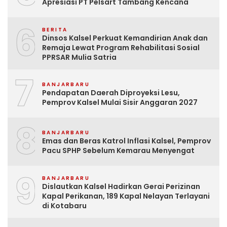
Apresiasi PT Pelsart Tambang Kencana
6
BERITA
Dinsos Kalsel Perkuat Kemandirian Anak dan
Remaja Lewat Program Rehabilitasi Sosial
PPRSAR Mulia Satria
7
BANJARBARU
Pendapatan Daerah Diproyeksi Lesu,
Pemprov Kalsel Mulai Sisir Anggaran 2027
8
BANJARBARU
Emas dan Beras Katrol Inflasi Kalsel, Pemprov
Pacu SPHP Sebelum Kemarau Menyengat
9
BANJARBARU
Dislautkan Kalsel Hadirkan Gerai Perizinan
Kapal Perikanan, 189 Kapal Nelayan Terlayani
di Kotabaru