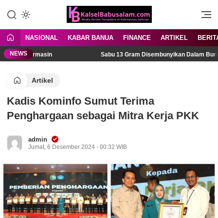
Menyuarakan Kalsel,
kalselbabusalam.com
Menginspirasi Nusantara
NASIONAL
KABAR BANUA
FINANCE
ARTIKEL
BERIT
NEWS
 Banjarmasin
Sabu 13 Gram Disembunyikan Dalam Bungkus Mak
Artikel
Kadis Kominfo Sumut Terima
Penghargaan sebagai Mitra Kerja PKK
admin
Jumat, 6 Desember 2024 - 00:32 WIB