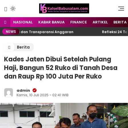
Menyuarakan Kalsel,
kalselbabusalam.com
Menginspirasi Nusantara
NASIONAL
KABAR BANUA
FINANCE
ARTIKEL
BERITA
NEWS
rokrasi dan Transparansi Anggaran
Refleksi 24 Tahun
Berita
Kades Jaten Dibui Setelah Pulang
Haji, Bangun 52 Ruko di Tanah Desa
dan Raup Rp 100 Juta Per Ruko
admin
Kamis, 10 Juli 2025 - 02:41 WIB