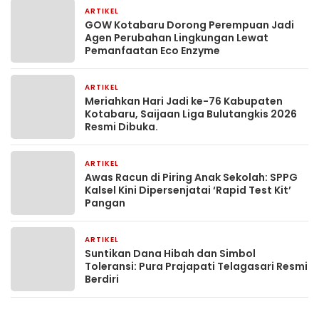
ARTIKEL
1 bulan yang lalu
GOW Kotabaru Dorong Perempuan Jadi
Agen Perubahan Lingkungan Lewat
Pemanfaatan Eco Enzyme
ARTIKEL
1 bulan yang lalu
Meriahkan Hari Jadi ke-76 Kabupaten
Kotabaru, Saijaan Liga Bulutangkis 2026
Resmi Dibuka.
ARTIKEL
2 bulan yang lalu
Awas Racun di Piring Anak Sekolah: SPPG
Kalsel Kini Dipersenjatai ‘Rapid Test Kit’
Pangan
ARTIKEL
2 bulan yang lalu
Suntikan Dana Hibah dan Simbol
Toleransi: Pura Prajapati Telagasari Resmi
Berdiri