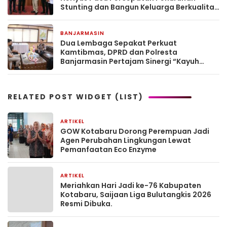
Stunting dan Bangun Keluarga Berkualitas
di Murung Raya
BANJARMASIN
14 jam yang lalu
Dua Lembaga Sepakat Perkuat
Kamtibmas, DPRD dan Polresta
Banjarmasin Pertajam Sinergi “Kayuh
Baimbai”
RELATED POST WIDGET (LIST)
ARTIKEL
1 bulan yang lalu
GOW Kotabaru Dorong Perempuan Jadi
Agen Perubahan Lingkungan Lewat
Pemanfaatan Eco Enzyme
ARTIKEL
1 bulan yang lalu
Meriahkan Hari Jadi ke-76 Kabupaten
Kotabaru, Saijaan Liga Bulutangkis 2026
Resmi Dibuka.