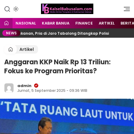
Menyuarakan Kalsel,
kalselbabusalam.com
Menginspirasi Nusantara
NASIONAL
KABAR BANUA
FINANCE
ARTIKEL
BERIT
NEWS
 Makanan, Pria di Jaro Tabalong Ditangkap Polisi
Le
Artikel
Anggaran KKP Naik Rp 13 Triliun:
Fokus ke Program Prioritas?
admin
Jumat, 5 September 2025 - 09:36 WIB