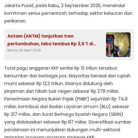
Jakarta Pusat, pada Rabu, 3 September 2025, menandai
komitmen serius pemerintah terhadap sektor kelautan dan
perikanan.
Antam (ANTM) lanjutkan tren
pertumbuhan, laba tembus Rp 3,6 T di
Kamis, 30 April 2026
kuartal I
Total pagu anggaran KKP senilai Rp 13 triliun tersebut
bersumber dari berbagai pos. Mayoritas berasal dari rupiah
murni sebesar Rp 12,3 triliun. Sisanya didukung oleh
pinjaman dan hibah luar negeri sebesar Rp 278 miliar,
Penerimaan Negara Bukan Pajak (PNBP) sejumlah Rp 74,9
miliar, kontribusi dari Badan Layanan Umum (BLU) sebesar
Rp 217 miliar, dan Surat Berharga Syariah Negara (SBSN)
yang dialokasikan sebesar Rp 87 miliar. Diversifikasi sumber
pendanaan ini menunjukkan dukungan multi-sektoral
terhadap program-program strategis KKP.