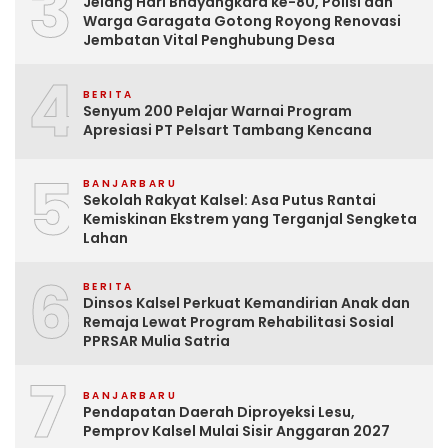
3
Jelang Hari Bhayangkara ke-80, Polisi dan
Warga Garagata Gotong Royong Renovasi
Jembatan Vital Penghubung Desa
4
BERITA
Senyum 200 Pelajar Warnai Program
Apresiasi PT Pelsart Tambang Kencana
5
BANJARBARU
Sekolah Rakyat Kalsel: Asa Putus Rantai
Kemiskinan Ekstrem yang Terganjal Sengketa
Lahan
6
BERITA
Dinsos Kalsel Perkuat Kemandirian Anak dan
Remaja Lewat Program Rehabilitasi Sosial
PPRSAR Mulia Satria
7
BANJARBARU
Pendapatan Daerah Diproyeksi Lesu,
Pemprov Kalsel Mulai Sisir Anggaran 2027