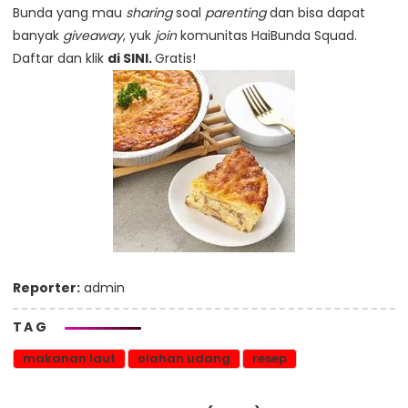
Bunda yang mau
sharing
soal
parenting
dan bisa dapat
banyak
giveaway
, yuk
join
komunitas HaiBunda Squad.
Daftar dan klik
di SINI.
Gratis!
Reporter:
admin
TAG
makanan laut
olahan udang
resep