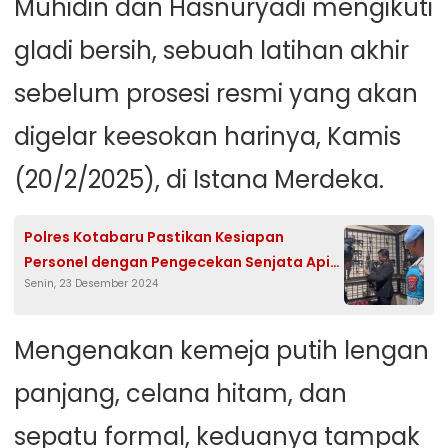
Muhidin dan Hasnuryadi mengikuti
gladi bersih, sebuah latihan akhir
sebelum prosesi resmi yang akan
digelar keesokan harinya, Kamis
(20/2/2025), di Istana Merdeka.
Polres Kotabaru Pastikan Kesiapan
Personel dengan Pengecekan Senjata Api
Senin, 23 Desember 2024
Jelang Natal dan Tahun Baru
Mengenakan kemeja putih lengan
panjang, celana hitam, dan
sepatu formal, keduanya tampak