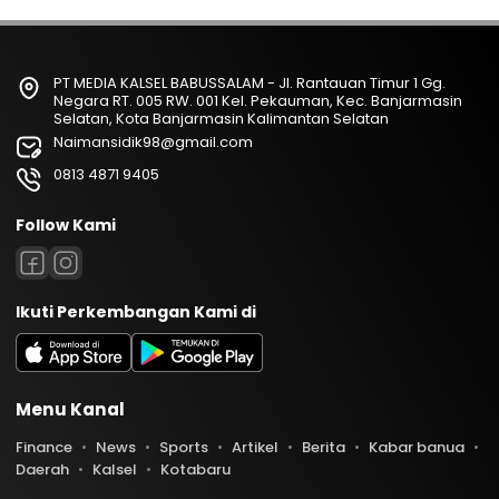
PT MEDIA KALSEL BABUSSALAM - Jl. Rantauan Timur 1 Gg.
Negara RT. 005 RW. 001 Kel. Pekauman, Kec. Banjarmasin
Selatan, Kota Banjarmasin Kalimantan Selatan
Naimansidik98@gmail.com
0813 4871 9405
Follow Kami
Ikuti Perkembangan Kami di
Menu Kanal
Finance
News
Sports
Artikel
Berita
Kabar banua
Daerah
Kalsel
Kotabaru