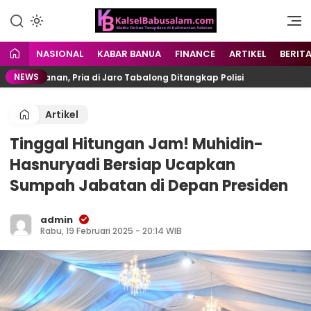
Menyuarakan Kalsel,
kalselbabusalam.com
Menginspirasi Nusantara
NASIONAL
KABAR BANUA
FINANCE
ARTIKEL
BERIT
NEWS
anan, Pria di Jaro Tabalong Ditangkap Polisi
Lepas 
Artikel
Tinggal Hitungan Jam! Muhidin-
Hasnuryadi Bersiap Ucapkan
Sumpah Jabatan di Depan Presiden
admin
Rabu, 19 Februari 2025 - 20:14 WIB