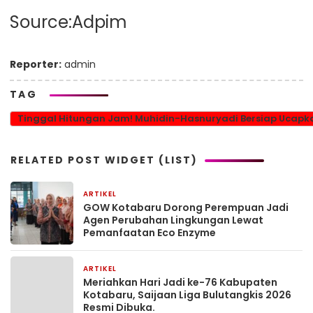
Source:Adpim
Reporter:
admin
TAG
Tinggal Hitungan Jam! Muhidin-Hasnuryadi Bersiap Ucapk
RELATED POST WIDGET (LIST)
ARTIKEL
1 bulan yang lalu
GOW Kotabaru Dorong Perempuan Jadi
Agen Perubahan Lingkungan Lewat
Pemanfaatan Eco Enzyme
ARTIKEL
1 bulan yang lalu
Meriahkan Hari Jadi ke-76 Kabupaten
Kotabaru, Saijaan Liga Bulutangkis 2026
Resmi Dibuka.