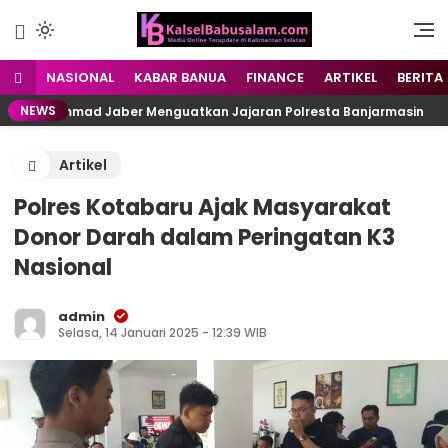
Menyuarakan Kalsel,
kalselbabusalam.com
Menginspirasi Nusantara
NASIONAL
KABAR BANUA
FINANCE
ARTIKEL
BERITA
NEWS
kh Muhammad Jaber Menguatkan Jajaran Polresta Banjarmasin
Artikel
Polres Kotabaru Ajak Masyarakat
Donor Darah dalam Peringatan K3
Nasional
admin
Selasa, 14 Januari 2025 - 12:39 WIB