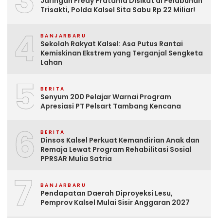
3
Jaringan Fredy Pratama Disikat di Pelabuhan
Trisakti, Polda Kalsel Sita Sabu Rp 22 Miliar!
4
BANJARBARU
Sekolah Rakyat Kalsel: Asa Putus Rantai
Kemiskinan Ekstrem yang Terganjal Sengketa
Lahan
5
BERITA
Senyum 200 Pelajar Warnai Program
Apresiasi PT Pelsart Tambang Kencana
6
BERITA
Dinsos Kalsel Perkuat Kemandirian Anak dan
Remaja Lewat Program Rehabilitasi Sosial
PPRSAR Mulia Satria
7
BANJARBARU
Pendapatan Daerah Diproyeksi Lesu,
Pemprov Kalsel Mulai Sisir Anggaran 2027