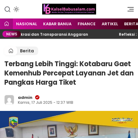
Menyuarakan Kalsel,
kalselbabusalam.com
Menginspirasi Nusantara
NASIONAL
KABAR BANUA
FINANCE
ARTIKEL
BERIT
NEWS
Birokrasi dan Transparansi Anggaran
Refleksi 24 Ta
Berita
Terbang Lebih Tinggi: Kotabaru Gaet
Kemenhub Percepat Layanan Jet dan
Pangkas Harga Tiket
admin
Kamis, 17 Juli 2025 - 12:37 WIB