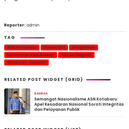
Reporter:
admin
TAG
ASN Kotabaru:
Dalam Diri
Diingatkan
Hambatan Kesuksesan
Pikiran Negatif
Waspada Jebakan
RELATED POST WIDGET (GRID)
DAERAH
17 Juni 2025
Semangat Nasionalisme ASN Kotabaru:
Apel Kesadaran Nasional Soroti Integritas
dan Pelayanan Publik