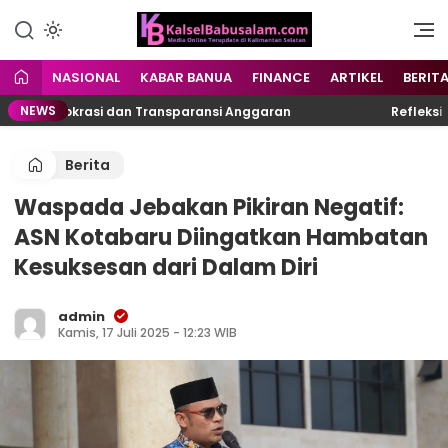
Menyuarakan Kalsel,
kalselbabusalam.com
Menginspirasi Nusantara
NASIONAL
KABAR BANUA
FINANCE
ARTIKEL
BERIT
NEWS
i Birokrasi dan Transparansi Anggaran
Refleksi 24 T
Berita
Waspada Jebakan Pikiran Negatif:
ASN Kotabaru Diingatkan Hambatan
Kesuksesan dari Dalam Diri
admin
Kamis, 17 Juli 2025 - 12:23 WIB