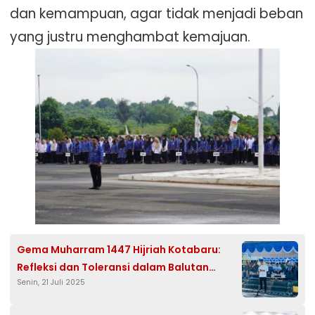
dan kemampuan, agar tidak menjadi beban
yang justru menghambat kemajuan.
Gema Muharram 1447 Hijriah Kotabaru:
Refleksi dan Toleransi dalam Balutan
Senin, 21 Juli 2025
Budaya Islam