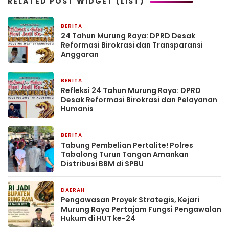
RELATED POST WIDGET (LIST)
BERITA
5 hari yang lalu
24 Tahun Murung Raya: DPRD Desak
Reformasi Birokrasi dan Transparansi
Anggaran
BERITA
5 hari yang lalu
Refleksi 24 Tahun Murung Raya: DPRD
Desak Reformasi Birokrasi dan Pelayanan
Humanis
BERITA
5 hari yang lalu
Tabung Pembelian Pertalite! Polres
Tabalong Turun Tangan Amankan
Distribusi BBM di SPBU
DAERAH
5 hari yang lalu
Pengawasan Proyek Strategis, Kejari
Murung Raya Pertajam Fungsi Pengawalan
Hukum di HUT ke-24