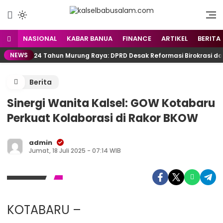
Menyuarakan Kalsel,
kalselbabusalam.com
Menginspirasi Nusantara
NASIONAL
KABAR BANUA
FINANCE
ARTIKEL
BERITA
NEWS
24 Tahun Murung Raya: DPRD Desak Reformasi Birokrasi d
Berita
Sinergi Wanita Kalsel: GOW Kotabaru
Perkuat Kolaborasi di Rakor BKOW
admin
Jumat, 18 Juli 2025 - 07:14 WIB
KOTABARU –