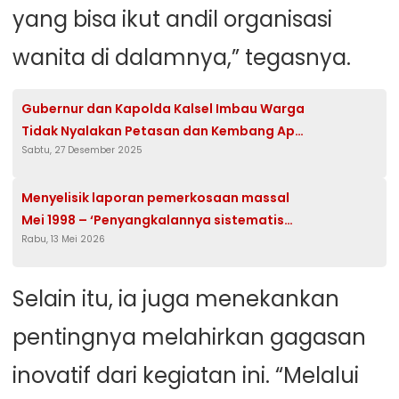
yang bisa ikut andil organisasi
wanita di dalamnya,” tegasnya.
Gubernur dan Kapolda Kalsel Imbau Warga
Tidak Nyalakan Petasan dan Kembang Api
Sabtu, 27 Desember 2025
pada Malam Tahun Baru
Menyelisik laporan pemerkosaan massal
Mei 1998 – ‘Penyangkalannya sistematis
Rabu, 13 Mei 2026
sejak dulu’
Selain itu, ia juga menekankan
pentingnya melahirkan gagasan
inovatif dari kegiatan ini. “Melalui