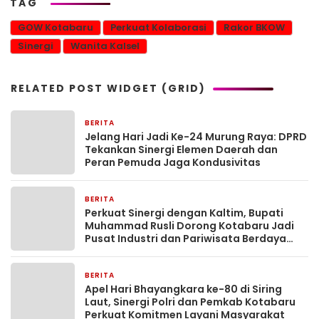
TAG
GOW Kotabaru
Perkuat Kolaborasi
Rakor BKOW
Sinergi
Wanita Kalsel
RELATED POST WIDGET (GRID)
BERITA
1 minggu yang lalu
Jelang Hari Jadi Ke-24 Murung Raya: DPRD
Tekankan Sinergi Elemen Daerah dan
Peran Pemuda Jaga Kondusivitas
BERITA
4 minggu yang lalu
Perkuat Sinergi dengan Kaltim, Bupati
Muhammad Rusli Dorong Kotabaru Jadi
Pusat Industri dan Pariwisata Berdaya
Saing
BERITA
1 bulan yang lalu
Apel Hari Bhayangkara ke-80 di Siring
Laut, Sinergi Polri dan Pemkab Kotabaru
Perkuat Komitmen Layani Masyarakat