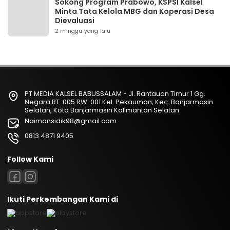
Sokong Program Prabowo, KSPSI Kalsel
Minta Tata Kelola MBG dan Koperasi Desa
Dievaluasi
2 minggu yang lalu
PT MEDIA KALSEL BABUSSALAM - Jl. Rantauan Timur 1 Gg.
Negara RT. 005 RW. 001 Kel. Pekauman, Kec. Banjarmasin
Selatan, Kota Banjarmasin Kalimantan Selatan
Naimansidik98@gmail.com
0813 4871 9405
Follow Kami
Ikuti Perkembangan Kami di