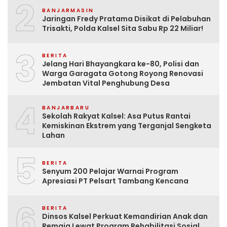
2
BANJARMASIN
Jaringan Fredy Pratama Disikat di Pelabuhan
Trisakti, Polda Kalsel Sita Sabu Rp 22 Miliar!
3
BERITA
Jelang Hari Bhayangkara ke-80, Polisi dan
Warga Garagata Gotong Royong Renovasi
Jembatan Vital Penghubung Desa
4
BANJARBARU
Sekolah Rakyat Kalsel: Asa Putus Rantai
Kemiskinan Ekstrem yang Terganjal Sengketa
Lahan
5
BERITA
Senyum 200 Pelajar Warnai Program
Apresiasi PT Pelsart Tambang Kencana
6
BERITA
Dinsos Kalsel Perkuat Kemandirian Anak dan
Remaja Lewat Program Rehabilitasi Sosial