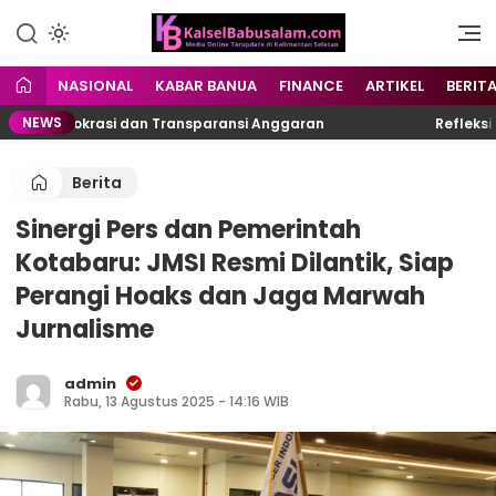
Menyuarakan Kalsel,
kalselbabusalam.com
Menginspirasi Nusantara
NASIONAL
KABAR BANUA
FINANCE
ARTIKEL
BERIT
NEWS
si Birokrasi dan Transparansi Anggaran
Refleksi 24 
Berita
Sinergi Pers dan Pemerintah
Kotabaru: JMSI Resmi Dilantik, Siap
Perangi Hoaks dan Jaga Marwah
Jurnalisme
admin
Rabu, 13 Agustus 2025 - 14:16 WIB