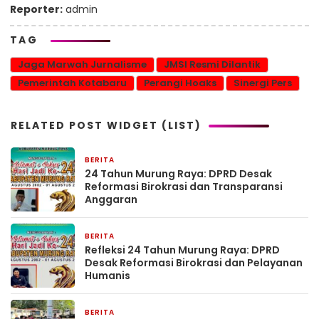
Reporter:
admin
TAG
Jaga Marwah Jurnalisme
JMSI Resmi Dilantik
Pemerintah Kotabaru
Perangi Hoaks
Sinergi Pers
RELATED POST WIDGET (LIST)
BERITA
6 hari yang lalu
24 Tahun Murung Raya: DPRD Desak
Reformasi Birokrasi dan Transparansi
Anggaran
BERITA
6 hari yang lalu
Refleksi 24 Tahun Murung Raya: DPRD
Desak Reformasi Birokrasi dan Pelayanan
Humanis
BERITA
6 hari yang lalu