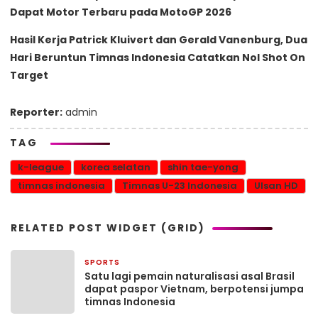
Dapat Motor Terbaru pada MotoGP 2026
Hasil Kerja Patrick Kluivert dan Gerald Vanenburg, Dua
Hari Beruntun Timnas Indonesia Catatkan Nol Shot On
Target
Reporter:
admin
TAG
k-league
korea selatan
shin tae-yong
timnas indonesia
Timnas U-23 Indonesia
Ulsan HD
RELATED POST WIDGET (GRID)
SPORTS
30 April 2026
Satu lagi pemain naturalisasi asal Brasil
dapat paspor Vietnam, berpotensi jumpa
timnas Indonesia