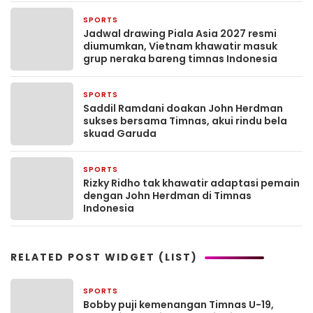
SPORTS
16 April 2026
Jadwal drawing Piala Asia 2027 resmi
diumumkan, Vietnam khawatir masuk
grup neraka bareng timnas Indonesia
SPORTS
18 Januari 2026
Saddil Ramdani doakan John Herdman
sukses bersama Timnas, akui rindu bela
skuad Garuda
SPORTS
17 Januari 2026
Rizky Ridho tak khawatir adaptasi pemain
dengan John Herdman di Timnas
Indonesia
RELATED POST WIDGET (LIST)
SPORTS
2 bulan yang lalu
Bobby puji kemenangan Timnas U-19,