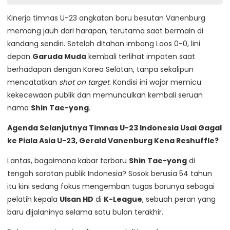
Kinerja timnas U-23 angkatan baru besutan Vanenburg
memang jauh dari harapan, terutama saat bermain di
kandang sendiri. Setelah ditahan imbang Laos 0-0, lini
depan
Garuda Muda
kembali terlihat impoten saat
berhadapan dengan Korea Selatan, tanpa sekalipun
mencatatkan
shot on target
. Kondisi ini wajar memicu
kekecewaan publik dan memunculkan kembali seruan
nama
Shin Tae-yong
.
Agenda Selanjutnya Timnas U-23 Indonesia Usai Gagal
ke Piala Asia U-23, Gerald Vanenburg Kena Reshuffle?
Lantas, bagaimana kabar terbaru
Shin Tae-yong
di
tengah sorotan publik Indonesia? Sosok berusia 54 tahun
itu kini sedang fokus mengemban tugas barunya sebagai
pelatih kepala
Ulsan HD
di
K-League
, sebuah peran yang
baru dijalaninya selama satu bulan terakhir.