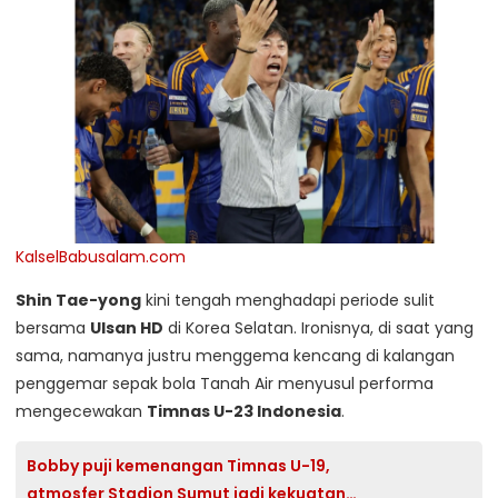
KalselBabusalam.com
Shin Tae-yong
kini tengah menghadapi periode sulit
bersama
Ulsan HD
di Korea Selatan. Ironisnya, di saat yang
sama, namanya justru menggema kencang di kalangan
penggemar sepak bola Tanah Air menyusul performa
mengecewakan
Timnas U-23 Indonesia
.
Bobby puji kemenangan Timnas U-19,
atmosfer Stadion Sumut jadi kekuatan