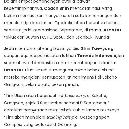
Dalam empat pertandingan awal di bawah
kepemimpinannya,
Coach Shin
mencatat hasil yang
belum memuaskan: hanya meraih satu kemenangan dan
menelan tiga kekalahan. Tiga kekalahan beruntun terjadi
sebelum jeda internasional September, di mana
Ulsan HD
takluk dari Suwon FC, FC Seoul, dan Jeonbuk Hyundai.
Jeda internasional yang biasanya diisi
Shin Tae-yong
dengan agenda pemusatan latihan
Timnas Indonesia
, kini
sepenuhnya didedikasikan untuk membangun kekuatan
Ulsan HD
. Klub tersebut mengumumkan bahwa skuad
mereka menjalani pemusatan latihan intensif di Sokcho,
Gangwon, selama satu pekan penuh.
“Tim Ulsan akan berpindah ke
basecamp
di Sokcho,
Gangwon, sejak 3 September sampai 9 September,”
demikian pernyataan resmi pihak klub di laman resminya.
“Tim akan menjalani
training camp
di Goseong Sport
Complex yang berlokasi di Goseong.”