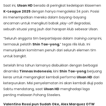
Saat ini,
Ulsan HD
berada di peringkat kedelapan klasemen
K-League 2025
dengan hanya mengoleksi 34 poin. Posisi
ini menempatkan mereka dalam bayang-bayang
ancaman untuk mengikuti babak
play-off
degradasi,
sebuah situasi yang jauh dari harapan klub sebesar Ulsan.
“Seluruh anggota tim berpartisipasi dalam
training camp
ini,
termasuk pelatih
Shin Tae-yong
,” tegas rilis klub. Ini
menunjukkan komitmen penuh dari seluruh elemen tim
untuk bangkit.
Setelah lima tahun lamanya disibukkan dengan berbagai
dinamika
Timnas Indonesia
, kini
Shin Tae-yong
berjuang
keras untuk mengangkat kembali performa
Ulsan HD
dari
keterpurukan. Misi penyelamatan ini akan kembali diuji pada
Sabtu mendatang, saat
Ulsan HD
menghadapi laga
penting melawan Pohang Steelers.
Valentino Rossi pun Sudah Oke, Alex Marquez OTW