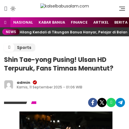
Menyuarakan Kalsel,
kalselbabusalam.com
Menginspirasi Nusantara
NASIONAL
KABAR BANUA
FINANCE
ARTIKEL
BERITA
NEWS
Hilang Kendali di Tikungan Banua Hanyar, Pelajar di Bal
Sports
Shin Tae-yong Pusing! Ulsan HD
Terpuruk, Fans Timnas Menuntut?
admin
Kamis, 11 September 2025 - 01:06 WIB