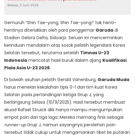
Selasa, 2 Juni 2026
tambahan
Gemuruh “Shin Tae-yong, Shin Tae-yong!” tak henti-
hentinya diteriakkan oleh para penggemar
Garuda
di
Stadion Gelora Delta, Sidoarjo. Seruan ini mencerminkan
kerinduan mendalam atas sosok pelatih legendaris Korea
Selatan tersebut, terutama setelah
Timnas U-23
Indonesia
mencatat hasil buruk dalam ajang
Kualifikasi
Piala Asia U-23 2026
.
Di bawah asuhan pelatih Gerald Vanenburg,
Garuda Muda
harus menelan kekalahan tipis 0-1 dari tim kuat Korea
Selatan pada pertandingan ketiga Grup J, yang
berlangsung Selasa (10/9/2025). Hasil tersebut membuat
skuad Rafael Struick dkk hanya mampu mengumpulkan
empat poin dari tiga laga. Mereka memang finis sebagai
runner-up
Grup J, namun sayangnya perolehan poin
tersebut tidak cukup untuk mengamankan tiket ke putaran