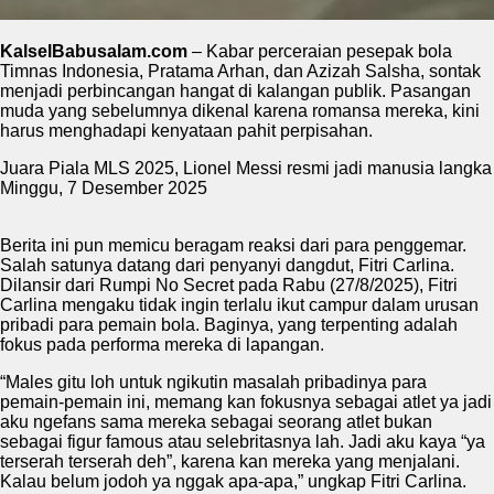
KalselBabusalam.com
– Kabar perceraian pesepak bola
Timnas Indonesia, Pratama Arhan, dan Azizah Salsha, sontak
menjadi perbincangan hangat di kalangan publik. Pasangan
muda yang sebelumnya dikenal karena romansa mereka, kini
harus menghadapi kenyataan pahit perpisahan.
Juara Piala MLS 2025, Lionel Messi resmi jadi manusia langka
Minggu, 7 Desember 2025
Berita ini pun memicu beragam reaksi dari para penggemar.
Salah satunya datang dari penyanyi dangdut, Fitri Carlina.
Dilansir dari Rumpi No Secret pada Rabu (27/8/2025), Fitri
Carlina mengaku tidak ingin terlalu ikut campur dalam urusan
pribadi para pemain bola. Baginya, yang terpenting adalah
fokus pada performa mereka di lapangan.
“Males gitu loh untuk ngikutin masalah pribadinya para
pemain-pemain ini, memang kan fokusnya sebagai atlet ya jadi
aku ngefans sama mereka sebagai seorang atlet bukan
sebagai figur famous atau selebritasnya lah. Jadi aku kaya “ya
terserah terserah deh”, karena kan mereka yang menjalani.
Kalau belum jodoh ya nggak apa-apa,” ungkap Fitri Carlina.