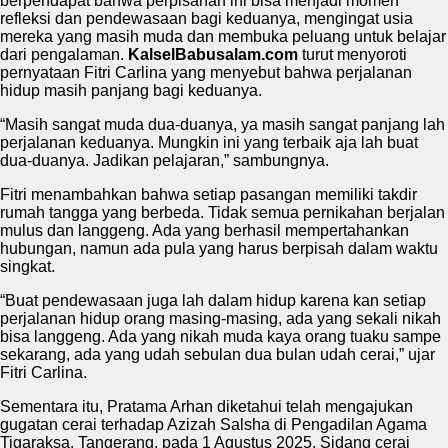
berpendapat bahwa perpisahan ini bisa menjadi momen
refleksi dan pendewasaan bagi keduanya, mengingat usia
mereka yang masih muda dan membuka peluang untuk belajar
dari pengalaman.
KalselBabusalam.com
turut menyoroti
pernyataan Fitri Carlina yang menyebut bahwa perjalanan
hidup masih panjang bagi keduanya.
“Masih sangat muda dua-duanya, ya masih sangat panjang lah
perjalanan keduanya. Mungkin ini yang terbaik aja lah buat
dua-duanya. Jadikan pelajaran,” sambungnya.
Fitri menambahkan bahwa setiap pasangan memiliki takdir
rumah tangga yang berbeda. Tidak semua pernikahan berjalan
mulus dan langgeng. Ada yang berhasil mempertahankan
hubungan, namun ada pula yang harus berpisah dalam waktu
singkat.
“Buat pendewasaan juga lah dalam hidup karena kan setiap
perjalanan hidup orang masing-masing, ada yang sekali nikah
bisa langgeng. Ada yang nikah muda kaya orang tuaku sampe
sekarang, ada yang udah sebulan dua bulan udah cerai,” ujar
Fitri Carlina.
Sementara itu, Pratama Arhan diketahui telah mengajukan
gugatan cerai terhadap Azizah Salsha di Pengadilan Agama
Tigaraksa, Tangerang, pada 1 Agustus 2025. Sidang cerai