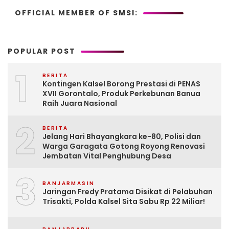
OFFICIAL MEMBER OF SMSI:
POPULAR POST
1
BERITA
Kontingen Kalsel Borong Prestasi di PENAS
XVII Gorontalo, Produk Perkebunan Banua
Raih Juara Nasional
2
BERITA
Jelang Hari Bhayangkara ke-80, Polisi dan
Warga Garagata Gotong Royong Renovasi
Jembatan Vital Penghubung Desa
3
BANJARMASIN
Jaringan Fredy Pratama Disikat di Pelabuhan
Trisakti, Polda Kalsel Sita Sabu Rp 22 Miliar!