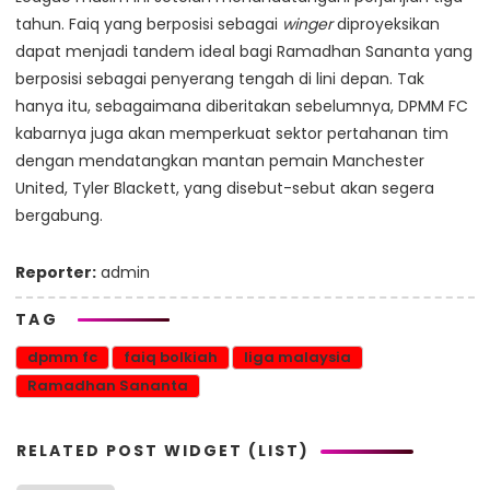
tahun. Faiq yang berposisi sebagai
winger
diproyeksikan
dapat menjadi tandem ideal bagi Ramadhan Sananta yang
berposisi sebagai penyerang tengah di lini depan. Tak
hanya itu, sebagaimana diberitakan sebelumnya, DPMM FC
kabarnya juga akan memperkuat sektor pertahanan tim
dengan mendatangkan mantan pemain Manchester
United, Tyler Blackett, yang disebut-sebut akan segera
bergabung.
Reporter:
admin
TAG
dpmm fc
faiq bolkiah
liga malaysia
Ramadhan Sananta
RELATED POST WIDGET (LIST)