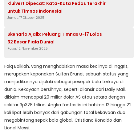
Kluivert Dipecat: Kata-Kata Pedas Terakhir
untuk Timnas Indonesia!
Jumat, 17 Oktober 2025
Skenario Ajaib: Peluang Timnas U-17 Lolos
32 Besar Piala Dunia!
Rabu, 12 November 2025
Faiq Bolkiah, yang menghabiskan masa kecilnya di Inggris,
merupakan keponakan Sultan Brunei, sebuah status yang
menjadikannya dijuluki sebagai pesepak bola terkaya di
dunia. Kekayaan bersihnya, seperti dilansir dari Daily Mail,
diklaim mencapai 20 miliar dolar AS atau setara dengan
sekitar Rp328 triliun. Angka fantastis ini bahkan 12 hingga 22
kali lipat lebih banyak dari gabungan total kekayaan dua
megabintang sepak bola global, Cristiano Ronaldo dan
Lionel Messi.