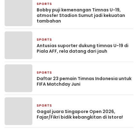
SPORTS
2 bulan yang lalu
Bobby puji kemenangan Timnas U-19,
atmosfer Stadion Sumut jadi kekuatan
tambahan
SPORTS
2 bulan yang lalu
Antusias suporter dukung timnas U-19 di
Piala AFF, rela datang dari jauh
SPORTS
2 bulan yang lalu
Daftar 23 pemain Timnas Indonesia untuk
FIFA Matchday Juni
SPORTS
2 bulan yang lalu
Gagal juara Singapore Open 2026,
Fajar/Fikri bidik kebangkitan di Istora!