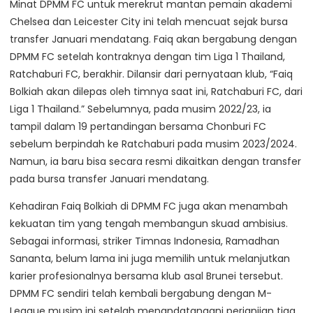
Minat DPMM FC untuk merekrut mantan pemain akademi
Chelsea dan Leicester City ini telah mencuat sejak bursa
transfer Januari mendatang. Faiq akan bergabung dengan
DPMM FC setelah kontraknya dengan tim Liga 1 Thailand,
Ratchaburi FC, berakhir. Dilansir dari pernyataan klub, “Faiq
Bolkiah akan dilepas oleh timnya saat ini, Ratchaburi FC, dari
Liga 1 Thailand.” Sebelumnya, pada musim 2022/23, ia
tampil dalam 19 pertandingan bersama Chonburi FC
sebelum berpindah ke Ratchaburi pada musim 2023/2024.
Namun, ia baru bisa secara resmi dikaitkan dengan transfer
pada bursa transfer Januari mendatang.
Kehadiran Faiq Bolkiah di DPMM FC juga akan menambah
kekuatan tim yang tengah membangun skuad ambisius.
Sebagai informasi, striker Timnas Indonesia, Ramadhan
Sananta, belum lama ini juga memilih untuk melanjutkan
karier profesionalnya bersama klub asal Brunei tersebut.
DPMM FC sendiri telah kembali bergabung dengan M-
League musim ini setelah menandatangani perjanjian tiga