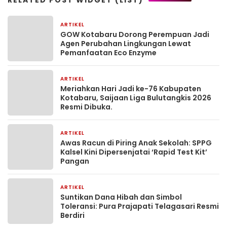
RELATED POST WIDGET (LIST)
ARTIKEL
1 bulan yang lalu
GOW Kotabaru Dorong Perempuan Jadi
Agen Perubahan Lingkungan Lewat
Pemanfaatan Eco Enzyme
ARTIKEL
1 bulan yang lalu
Meriahkan Hari Jadi ke-76 Kabupaten
Kotabaru, Saijaan Liga Bulutangkis 2026
Resmi Dibuka.
ARTIKEL
2 bulan yang lalu
Awas Racun di Piring Anak Sekolah: SPPG
Kalsel Kini Dipersenjatai ‘Rapid Test Kit’
Pangan
ARTIKEL
2 bulan yang lalu
Suntikan Dana Hibah dan Simbol
Toleransi: Pura Prajapati Telagasari Resmi
Berdiri