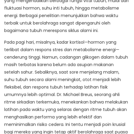
yang mengendalikan berbagai fungsi vital tubuh, mulai dari
fluktuasi hormon, suhu inti tubuh, hingga metabolisme
energi. Berbagai penelitian menunjukkan bahwa waktu
terbaik untuk berolahraga sangat dipengaruhi oleh
bagaimana tubuh merespons siklus alami ini.
Pada pagi hari, misalnya, kadar kortisol—hormon yang
terlibat dalam respons stres dan metabolisme energi—
cenderung tinggi. Namun, cadangan glikogen dalam tubuh
masih terbatas karena belum ada asupan makanan
setelah sahur. Sebaliknya, saat sore menjelang malam,
suhu tubuh secara alami meningkat, otot menjadi lebih
fleksibel, dan respons tubuh terhadap latihan fisik
umumnya lebih optimal. Dr. Michael Breus, seorang ahli
ritme sirkadian terkemuka, menekankan bahwa melakukan
latihan pada waktu yang selaras dengan ritme tubuh akan
menghasilkan performa yang lebih efektif dan
meminimalkan risiko cedera. Ini tentu menjadi poin krusial
bagi mereka yang ingin tetap aktif berolahraga saat puasa