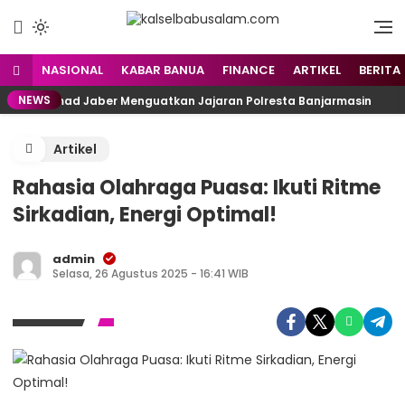
Menyuarakan Kalsel,
kalselbabusalam.com
Menginspirasi Nusantara
NASIONAL
KABAR BANUA
FINANCE
ARTIKEL
BERITA
NEWS
h Muhammad Jaber Menguatkan Jajaran Polresta Banjarmasin
Artikel
Rahasia Olahraga Puasa: Ikuti Ritme
Sirkadian, Energi Optimal!
admin
Selasa, 26 Agustus 2025 - 16:41 WIB