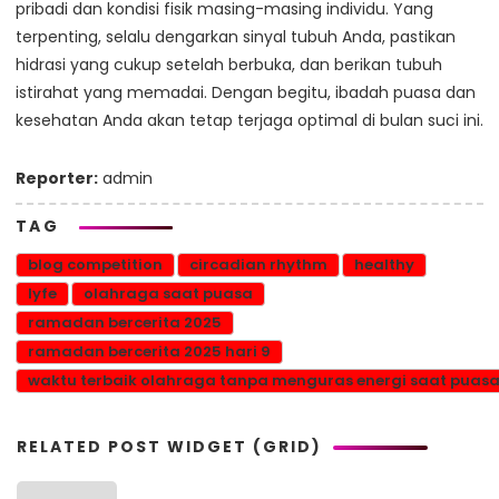
pribadi dan kondisi fisik masing-masing individu. Yang
terpenting, selalu dengarkan sinyal tubuh Anda, pastikan
hidrasi yang cukup setelah berbuka, dan berikan tubuh
istirahat yang memadai. Dengan begitu, ibadah puasa dan
kesehatan Anda akan tetap terjaga optimal di bulan suci ini.
Reporter:
admin
TAG
blog competition
circadian rhythm
healthy
lyfe
olahraga saat puasa
ramadan bercerita 2025
ramadan bercerita 2025 hari 9
waktu terbaik olahraga tanpa menguras energi saat puas
RELATED POST WIDGET (GRID)