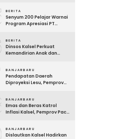
Ekstrem yang Terganjal
5
Sengketa Lahan
BERITA
Senyum 200 Pelajar Warnai
Program Apresiasi PT
Pelsart Tambang Kencana
6
BERITA
Dinsos Kalsel Perkuat
Kemandirian Anak dan
Remaja Lewat Program
7
Rehabilitasi Sosial PPRSAR
BANJARBARU
Mulia Satria
Pendapatan Daerah
Diproyeksi Lesu, Pemprov
Kalsel Mulai Sisir Anggaran
8
2027
BANJARBARU
Emas dan Beras Katrol
Inflasi Kalsel, Pemprov Pacu
SPHP Sebelum Kemarau
9
Menyengat
BANJARBARU
Dislautkan Kalsel Hadirkan