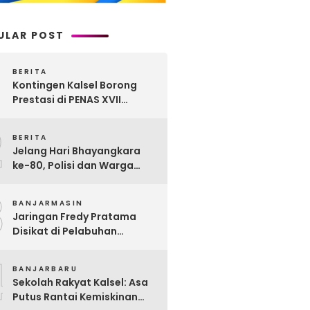
ULAR POST
BERITA
Kontingen Kalsel Borong
Prestasi di PENAS XVII
Gorontalo, Produk
2
Perkebunan Banua Raih
BERITA
Juara Nasional
Jelang Hari Bhayangkara
ke-80, Polisi dan Warga
Garagata Gotong Royong
3
Renovasi Jembatan Vital
BANJARMASIN
Penghubung Desa
Jaringan Fredy Pratama
Disikat di Pelabuhan
Trisakti, Polda Kalsel Sita
4
Sabu Rp 22 Miliar!
BANJARBARU
Sekolah Rakyat Kalsel: Asa
Putus Rantai Kemiskinan