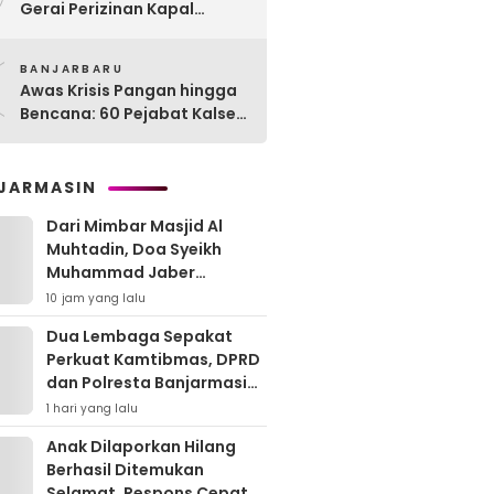
Gerai Perizinan Kapal
Perikanan, 189 Kapal
0
Nelayan Terlayani di
BANJARBARU
Kotabaru
Awas Krisis Pangan hingga
Bencana: 60 Pejabat Kalsel-
Kalteng Dikarantina,
Dituntut Lahirkan Inovasi
Radikal!
JARMASIN
Dari Mimbar Masjid Al
Muhtadin, Doa Syeikh
Muhammad Jaber
Menguatkan Jajaran
10 jam yang lalu
Polresta Banjarmasin
Dua Lembaga Sepakat
Perkuat Kamtibmas, DPRD
dan Polresta Banjarmasin
Pertajam Sinergi “Kayuh
1 hari yang lalu
Baimbai”
Anak Dilaporkan Hilang
Berhasil Ditemukan
Selamat, Respons Cepat