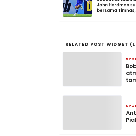
John Herdman su
bersama Timnas,
rindu bela skuad
RELATED POST WIDGET (L
SPO
Bob
atm
ta
SPO
Ant
Pia