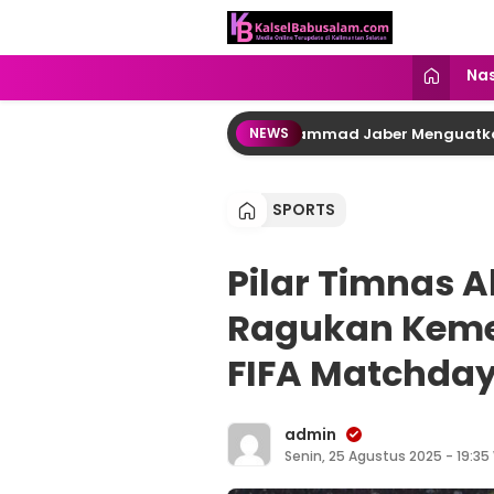
kalselbabusalam.com
Menyuarakan Kalsel, Menginspirasi
Nas
d Al Muhtadin, Doa Syeikh Muhammad Jaber Menguatkan Jajara
NEWS
SPORTS
Pilar Timnas 
Ragukan Keme
FIFA Matchda
admin
Senin, 25 Agustus 2025 - 19:35