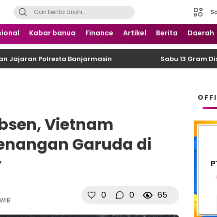
S
 Nusantara
ional
Kabar banua
Finance
Artikel
Berita
Daerah
n Polresta Banjarmasin
Sabu 13 Gram Disembunyi
OFF
Absen, Vietnam
nangan Garuda di
y
0
0
65
 WIB