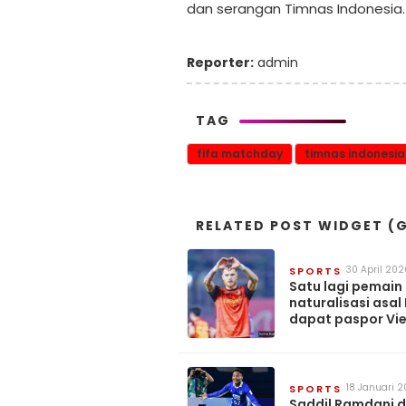
dan serangan Timnas Indonesia.
Reporter:
admin
TAG
fifa matchday
timnas indonesia
RELATED POST WIDGET (G
30 April 202
SPORTS
Satu lagi pemain
naturalisasi asal 
dapat paspor Vi
berpotensi jump
timnas Indonesia
18 Januari 
SPORTS
Saddil Ramdani 