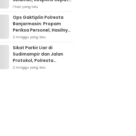
Polresta Banjarmasin Tuai
1 hari yang lalu
Apresiasi Orang Tua
Ops Gaktiplin Polresta
Banjarmasin: Propam
Periksa Personel, Hasilnya
Nihil Pelanggaran
2 minggu yang lalu
Sikat Parkir Liar di
Sudimampir dan Jalan
Protokol, Polresta
Banjarmasin Mobilisasi
2 minggu yang lalu
Tim Gabungan