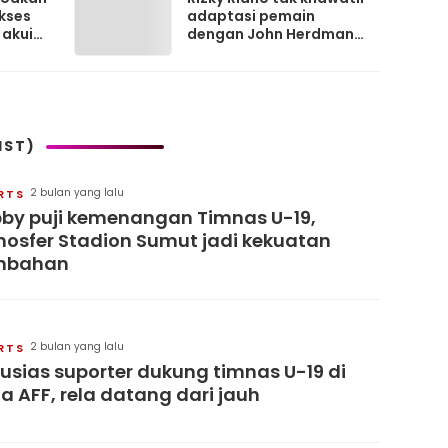
kses
adaptasi pemain
 akui
dengan John Herdman
 Garuda
di Timnas Indonesia
IST)
2 bulan yang lalu
RTS
by puji kemenangan Timnas U-19,
osfer Stadion Sumut jadi kekuatan
mbahan
2 bulan yang lalu
RTS
usias suporter dukung timnas U-19 di
la AFF, rela datang dari jauh