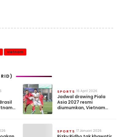
vietnam
RID)
6
16 April 2026
SPORTS
Jadwal drawing Piala
Brasil
Asia 2027 resmi
etnam,
diumumkan, Vietnam
a
khawatir masuk grup
neraka bareng timnas
Indonesia
2026
17 Januari 2026
SPORTS
doakan
Rizky Ridho tak khawatir