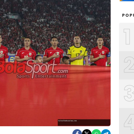
POP
1