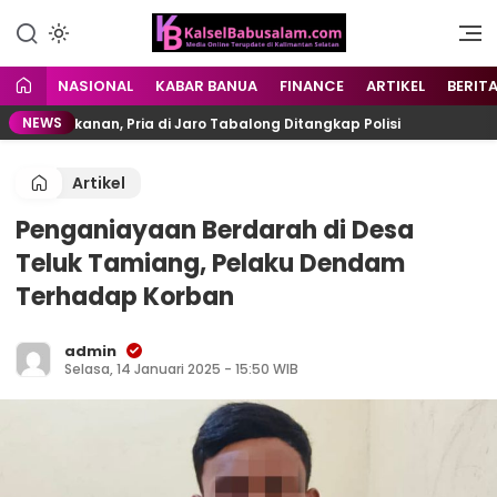
Menyuarakan Kalsel,
kalselbabusalam.com
Menginspirasi Nusantara
NASIONAL
KABAR BANUA
FINANCE
ARTIKEL
BERIT
NEWS
s Makanan, Pria di Jaro Tabalong Ditangkap Polisi
L
Artikel
Penganiayaan Berdarah di Desa
Teluk Tamiang, Pelaku Dendam
Terhadap Korban
admin
Selasa, 14 Januari 2025 - 15:50 WIB