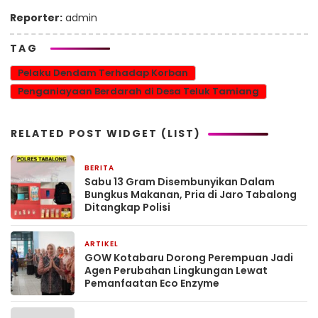
Reporter:
admin
TAG
Pelaku Dendam Terhadap Korban
Penganiayaan Berdarah di Desa Teluk Tamiang
RELATED POST WIDGET (LIST)
BERITA
15 jam yang lalu
Sabu 13 Gram Disembunyikan Dalam
Bungkus Makanan, Pria di Jaro Tabalong
Ditangkap Polisi
ARTIKEL
1 bulan yang lalu
GOW Kotabaru Dorong Perempuan Jadi
Agen Perubahan Lingkungan Lewat
Pemanfaatan Eco Enzyme