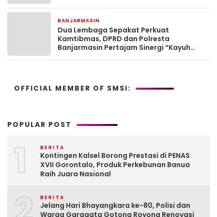
di Murung Raya
BANJARMASIN
13 jam yang lalu
Dua Lembaga Sepakat Perkuat
Kamtibmas, DPRD dan Polresta
Banjarmasin Pertajam Sinergi “Kayuh
Baimbai”
OFFICIAL MEMBER OF SMSI:
POPULAR POST
1
BERITA
Kontingen Kalsel Borong Prestasi di PENAS
XVII Gorontalo, Produk Perkebunan Banua
Raih Juara Nasional
2
BERITA
Jelang Hari Bhayangkara ke-80, Polisi dan
Warga Garagata Gotong Royong Renovasi