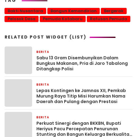
TAG
Bakti Nusantara
Bangun Kemandirian
Bergerak
Pelosok Desa
Pemuda Kotabaru
Ratusan Pemuda
RELATED POST WIDGET (LIST)
BERITA
13 jam yang lalu
Sabu 13 Gram Disembunyikan Dalam
Bungkus Makanan, Pria di Jaro Tabalong
Ditangkap Polisi
BERITA
13 jam yang lalu
Lepas Kontingen ke Jamnas XII, Pemkab
Murung Raya Titip Misi Harumkan Nama
Daerah dan Pulang dengan Prestasi
BERITA
13 jam yang lalu
Perkuat Sinergi dengan BKKBN, Bupati
Heriyus Pacu Percepatan Penurunan
Stunting dan Bangun Keluarga Berkualitas