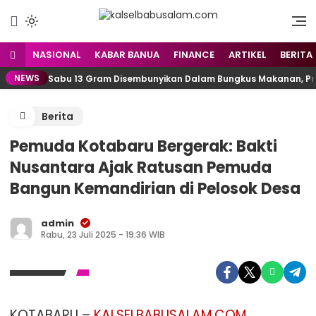
Menyuarakan Kalsel,
kalselbabusalam.com
Menginspirasi Nusantara
NASIONAL
KABAR BANUA
FINANCE
ARTIKEL
BERITA
NEWS
Sabu 13 Gram Disembunyikan Dalam Bungkus Makanan, Pria
Berita
Pemuda Kotabaru Bergerak: Bakti
Nusantara Ajak Ratusan Pemuda
Bangun Kemandirian di Pelosok Desa
admin
Rabu, 23 Juli 2025 - 19:36 WIB
KOTABARU –
KALSELBABUSALAM.COM