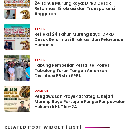
24 Tahun Murung Raya: DPRD Desak
Reformasi Birokrasi dan Transparansi
Anggaran
BERITA
6 hari yang lalu
Refleksi 24 Tahun Murung Raya: DPRD
Desak Reformasi Birokrasi dan Pelayanan
Humanis
BERITA
6 hari yang lalu
Tabung Pembelian Pertalite! Polres
Tabalong Turun Tangan Amankan
Distribusi BBM di SPBU
DAERAH
6 hari yang lalu
Pengawasan Proyek Strategis, Kejari
Murung Raya Pertajam Fungsi Pengawalan
Hukum di HUT ke-24
RELATED POST WIDGET (LIST)