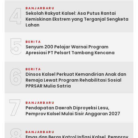
4
BANJARBARU
Sekolah Rakyat Kalsel: Asa Putus Rantai
Kemiskinan Ekstrem yang Terganjal Sengketa
Lahan
5
BERITA
Senyum 200 Pelajar Warnai Program
Apresiasi PT Pelsart Tambang Kencana
6
BERITA
Dinsos Kalsel Perkuat Kemandirian Anak dan
Remaja Lewat Program Rehabilitasi Sosial
PPRSAR Mulia Satria
7
BANJARBARU
Pendapatan Daerah Diproyeksi Lesu,
Pemprov Kalsel Mulai Sisir Anggaran 2027
8
BANJARBARU
Emas dan Beras Katrol Inflasi Kalsel, Pemprov