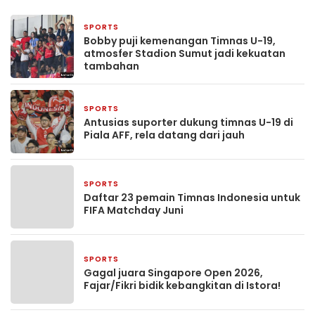
SPORTS
2 bulan yang lalu
Bobby puji kemenangan Timnas U-19,
atmosfer Stadion Sumut jadi kekuatan
tambahan
SPORTS
2 bulan yang lalu
Antusias suporter dukung timnas U-19 di
Piala AFF, rela datang dari jauh
SPORTS
2 bulan yang lalu
Daftar 23 pemain Timnas Indonesia untuk
FIFA Matchday Juni
SPORTS
2 bulan yang lalu
Gagal juara Singapore Open 2026,
Fajar/Fikri bidik kebangkitan di Istora!