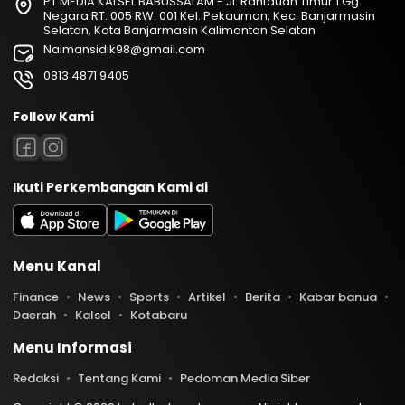
PT MEDIA KALSEL BABUSSALAM - Jl. Rantauan Timur 1 Gg.
Negara RT. 005 RW. 001 Kel. Pekauman, Kec. Banjarmasin
Selatan, Kota Banjarmasin Kalimantan Selatan
Naimansidik98@gmail.com
0813 4871 9405
Follow Kami
Ikuti Perkembangan Kami di
Menu Kanal
Finance
News
Sports
Artikel
Berita
Kabar banua
Daerah
Kalsel
Kotabaru
Menu Informasi
Redaksi
Tentang Kami
Pedoman Media Siber