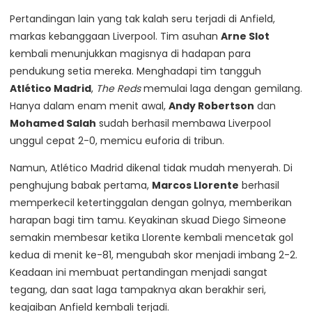
Pertandingan lain yang tak kalah seru terjadi di Anfield,
markas kebanggaan Liverpool. Tim asuhan
Arne Slot
kembali menunjukkan magisnya di hadapan para
pendukung setia mereka. Menghadapi tim tangguh
Atlético Madrid
,
The Reds
memulai laga dengan gemilang.
Hanya dalam enam menit awal,
Andy Robertson
dan
Mohamed Salah
sudah berhasil membawa Liverpool
unggul cepat 2-0, memicu euforia di tribun.
Namun, Atlético Madrid dikenal tidak mudah menyerah. Di
penghujung babak pertama,
Marcos Llorente
berhasil
memperkecil ketertinggalan dengan golnya, memberikan
harapan bagi tim tamu. Keyakinan skuad Diego Simeone
semakin membesar ketika Llorente kembali mencetak gol
kedua di menit ke-81, mengubah skor menjadi imbang 2-2.
Keadaan ini membuat pertandingan menjadi sangat
tegang, dan saat laga tampaknya akan berakhir seri,
keajaiban Anfield kembali terjadi.