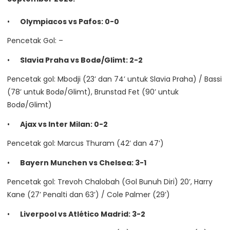
Olympiacos vs Pafos: 0-0
Pencetak Gol: –
Slavia Praha vs Bodø/Glimt: 2-2
Pencetak gol: Mbodji (23’ dan 74’ untuk Slavia Praha) / Bassi
(78’ untuk Bodø/Glimt), Brunstad Fet (90’ untuk
Bodø/Glimt)
Ajax vs Inter Milan: 0-2
Pencetak gol: Marcus Thuram (42’ dan 47’)
Bayern Munchen vs Chelsea: 3-1
Pencetak gol: Trevoh Chalobah (Gol Bunuh Diri) 20’, Harry
Kane (27’ Penalti dan 63’) / Cole Palmer (29’)
Liverpool vs Atlético Madrid: 3-2