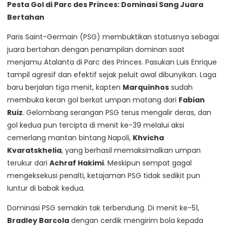
Pesta Gol di Parc des Princes: Dominasi Sang Juara
Bertahan
Paris Saint-Germain (PSG) membuktikan statusnya sebagai
juara bertahan dengan penampilan dominan saat
menjamu Atalanta di Parc des Princes. Pasukan Luis Enrique
tampil agresif dan efektif sejak peluit awal dibunyikan. Laga
baru berjalan tiga menit, kapten
Marquinhos
sudah
membuka keran gol berkat umpan matang dari
Fabian
Ruiz
. Gelombang serangan PSG terus mengalir deras, dan
gol kedua pun tercipta di menit ke-39 melalui aksi
cemerlang mantan bintang Napoli,
Khvicha
Kvaratskhelia
, yang berhasil memaksimalkan umpan
terukur dari
Achraf Hakimi
. Meskipun sempat gagal
mengeksekusi penalti, ketajaman PSG tidak sedikit pun
luntur di babak kedua.
Dominasi PSG semakin tak terbendung. Di menit ke-51,
Bradley Barcola
dengan cerdik mengirim bola kepada