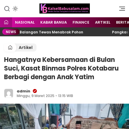
Menyuarakan Kalsel,
kalselbabusalam.com
Menginspirasi Nusantara
NASIONAL
KABAR BANUA
FINANCE
ARTIKEL
BERIT
NEWS
jar di Balangan Tewas Menabrak Pohon
Pangkas Prakti
Artikel
Hangatnya Kebersamaan di Bulan
Suci, Kasat Binmas Polres Kotabaru
Berbagi dengan Anak Yatim
admin
Minggu, 9 Maret 2025 - 13:15 WIB