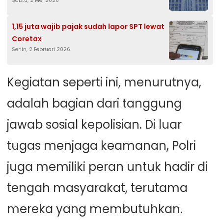
Sabtu, 2 Mei 2026
peluang
1,15 juta wajib pajak sudah lapor SPT lewat
Coretax
Senin, 2 Februari 2026
Kegiatan seperti ini, menurutnya,
adalah bagian dari tanggung
jawab sosial kepolisian. Di luar
tugas menjaga keamanan, Polri
juga memiliki peran untuk hadir di
tengah masyarakat, terutama
mereka yang membutuhkan.