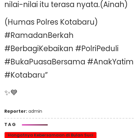
nilai-nilai itu terasa nyata.(Ainah)
(Humas Polres Kotabaru)
#RamadanBerkah
#BerbagiKebaikan #PolriPeduli
#BukaPuasaBersama #AnakYatim
#Kotabaru”
✨💙
Reporter:
admin
TAG
Hangatnya Kebersamaan di Bulan Suci