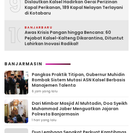
9
Dislautkan Kalsel Hadirkan Gerai Perizinan
Kapal Perikanan, 189 Kapal Nelayan Terlayani
di Kotabaru
10
BANJARBARU
Awas Krisis Pangan hingga Bencana: 60
Pejabat Kalsel-Kalteng Dikarantina, Dituntut
Lahirkan Inovasi Radikal!
BANJARMASIN
Pangkas Praktik Titipan, Gubernur Muhidin
Rombak Sistem Mutasi ASN Kalsel Berbasis
Manajemen Talenta
6 jam yang lalu
Dari Mimbar Masjid Al Muhtadin, Doa Syeikh
Muhammad Jaber Menguatkan Jajaran
Polresta Banjarmasin
1 hari yang lalu
Dua Lembaga Sepakat Perkuat Kamtibmas,