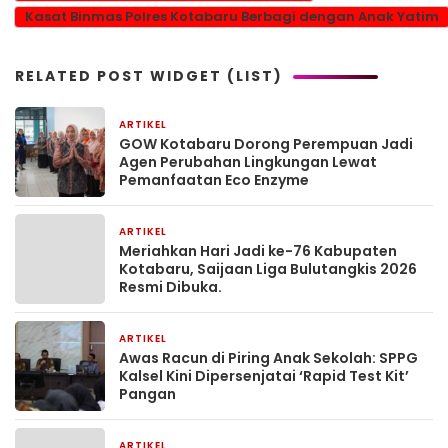
Kasat Binmas Polres Kotabaru Berbagi dengan Anak Yatim
RELATED POST WIDGET (LIST)
ARTIKEL
1 bulan yang lalu
GOW Kotabaru Dorong Perempuan Jadi
Agen Perubahan Lingkungan Lewat
Pemanfaatan Eco Enzyme
ARTIKEL
1 bulan yang lalu
Meriahkan Hari Jadi ke-76 Kabupaten
Kotabaru, Saijaan Liga Bulutangkis 2026
Resmi Dibuka.
ARTIKEL
2 bulan yang lalu
Awas Racun di Piring Anak Sekolah: SPPG
Kalsel Kini Dipersenjatai ‘Rapid Test Kit’
Pangan
ARTIKEL
2 bulan yang lalu