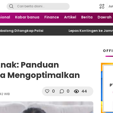
Ju
 Nusantara
ional
Kabar banua
Finance
Artikel
Berita
Daerah
tangkap Polisi
Lepas Kontingen ke Jamnas XII, 
OFF
Anak: Panduan
ra Mengoptimalkan
0
0
44
42 WIB