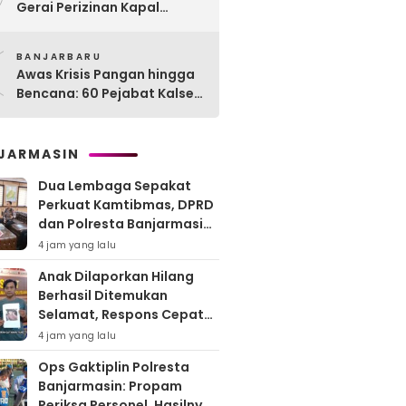
Gerai Perizinan Kapal
Perikanan, 189 Kapal
0
Nelayan Terlayani di
BANJARBARU
Kotabaru
Awas Krisis Pangan hingga
Bencana: 60 Pejabat Kalsel-
Kalteng Dikarantina,
Dituntut Lahirkan Inovasi
Radikal!
JARMASIN
Dua Lembaga Sepakat
Perkuat Kamtibmas, DPRD
dan Polresta Banjarmasin
Pertajam Sinergi “Kayuh
4 jam yang lalu
Baimbai”
Anak Dilaporkan Hilang
Berhasil Ditemukan
Selamat, Respons Cepat
Polresta Banjarmasin Tuai
4 jam yang lalu
Apresiasi Orang Tua
Ops Gaktiplin Polresta
Banjarmasin: Propam
Periksa Personel, Hasilnya