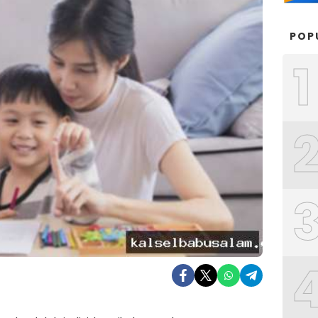
POP
1