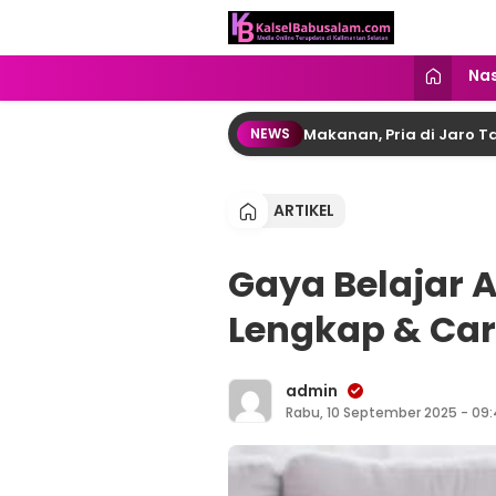
kalselbabusalam.com
Menyuarakan Kalsel, Menginspirasi
Nas
sembunyikan Dalam Bungkus Makanan, Pria di Jaro Tabalong Di
NEWS
ARTIKEL
Gaya Belajar 
Lengkap & Ca
admin
Rabu, 10 September 2025 - 09: