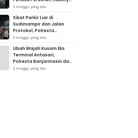
Nihil Pelanggaran
2 minggu yang lalu
Sikat Parkir Liar di
Sudimampir dan Jalan
Protokol, Polresta
Banjarmasin Mobilisasi
2 minggu yang lalu
Tim Gabungan
Ubah Wajah Kusam Eks
Terminal Antasari,
Polresta Banjarmasin dan
Warga Sapu Bersih
2 minggu yang lalu
Tumpukan Sampah