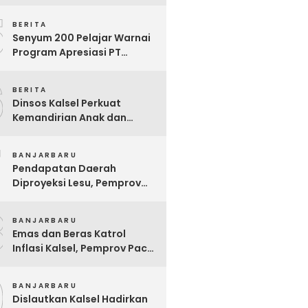
Ekstrem yang Terganjal
5
Sengketa Lahan
BERITA
Senyum 200 Pelajar Warnai
Program Apresiasi PT
Pelsart Tambang Kencana
6
BERITA
Dinsos Kalsel Perkuat
Kemandirian Anak dan
Remaja Lewat Program
7
Rehabilitasi Sosial PPRSAR
BANJARBARU
Mulia Satria
Pendapatan Daerah
Diproyeksi Lesu, Pemprov
Kalsel Mulai Sisir Anggaran
8
2027
BANJARBARU
Emas dan Beras Katrol
Inflasi Kalsel, Pemprov Pacu
SPHP Sebelum Kemarau
9
Menyengat
BANJARBARU
Dislautkan Kalsel Hadirkan