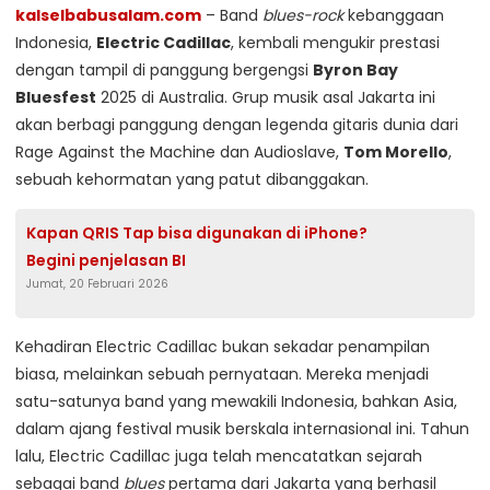
kalselbabusalam.com
– Band
blues-rock
kebanggaan
Indonesia,
Electric Cadillac
, kembali mengukir prestasi
dengan tampil di panggung bergengsi
Byron Bay
Bluesfest
2025 di Australia. Grup musik asal Jakarta ini
akan berbagi panggung dengan legenda gitaris dunia dari
Rage Against the Machine dan Audioslave,
Tom Morello
,
sebuah kehormatan yang patut dibanggakan.
Kapan QRIS Tap bisa digunakan di iPhone?
Begini penjelasan BI
Jumat, 20 Februari 2026
Kehadiran Electric Cadillac bukan sekadar penampilan
biasa, melainkan sebuah pernyataan. Mereka menjadi
satu-satunya band yang mewakili Indonesia, bahkan Asia,
dalam ajang festival musik berskala internasional ini. Tahun
lalu, Electric Cadillac juga telah mencatatkan sejarah
sebagai band
blues
pertama dari Jakarta yang berhasil