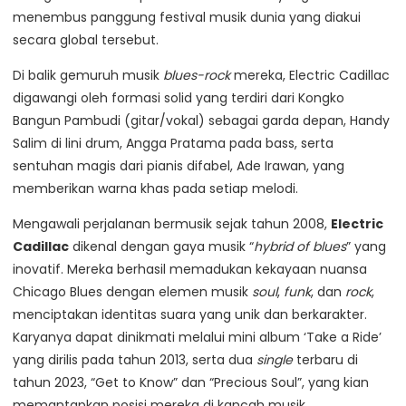
menembus panggung festival musik dunia yang diakui
secara global tersebut.
Di balik gemuruh musik
blues-rock
mereka, Electric Cadillac
digawangi oleh formasi solid yang terdiri dari Kongko
Bangun Pambudi (gitar/vokal) sebagai garda depan, Handy
Salim di lini drum, Angga Pratama pada bass, serta
sentuhan magis dari pianis difabel, Ade Irawan, yang
memberikan warna khas pada setiap melodi.
Mengawali perjalanan bermusik sejak tahun 2008,
Electric
Cadillac
dikenal dengan gaya musik “
hybrid of blues
” yang
inovatif. Mereka berhasil memadukan kekayaan nuansa
Chicago Blues dengan elemen musik
soul
,
funk
, dan
rock
,
menciptakan identitas suara yang unik dan berkarakter.
Karyanya dapat dinikmati melalui mini album ‘Take a Ride’
yang dirilis pada tahun 2013, serta dua
single
terbaru di
tahun 2023, “Get to Know” dan “Precious Soul”, yang kian
memantapkan posisi mereka di kancah musik.