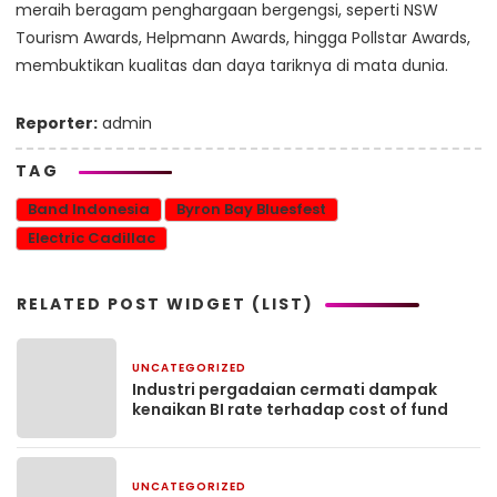
meraih beragam penghargaan bergengsi, seperti NSW
Tourism Awards, Helpmann Awards, hingga Pollstar Awards,
membuktikan kualitas dan daya tariknya di mata dunia.
Reporter:
admin
TAG
Band Indonesia
Byron Bay Bluesfest
Electric Cadillac
RELATED POST WIDGET (LIST)
UNCATEGORIZED
2 bulan yang lalu
Industri pergadaian cermati dampak
kenaikan BI rate terhadap cost of fund
UNCATEGORIZED
2 bulan yang lalu