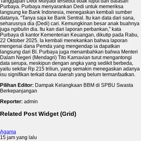
Tanggapan Dedi Mulyadi tersebut tidak luput dari balasan
Purbaya. Purbaya menyarankan Dedi untuk memeriksa
langsung ke Bank Indonesia, menegaskan kembali sumber
datanya. “Tanya saja ke Bank Sentral. Itu kan data dari sana,
seharusnya dia (Dedi) cari. Kemungkinan besar anak buahnya
juga
ngibulin
dia. Itu kan dari laporan perbankan,” kata
Purbaya di kantor Kementerian Keuangan, dikutip pada Rabu,
22 Oktober 2025. Ia kembali menekankan bahwa laporan
mengenai dana Pemda yang mengendap ia dapatkan
langsung dari BI. Purbaya juga menambahkan bahwa Menteri
Dalam Negeri (Mendagri) Tito Karnavian turut mengantongi
data serupa, meskipun dengan angka yang sedikit berbeda,
yaitu sekitar Rp 215 triliun, yang semakin menegaskan adanya
isu signifikan terkait dana daerah yang belum termanfaatkan.
Pilihan Editor:
Dampak Kelangkaan BBM di SPBU Swasta
Berkepanjangan
Reporter:
admin
Related Post Widget (Grid)
Agama
15 jam yang lalu