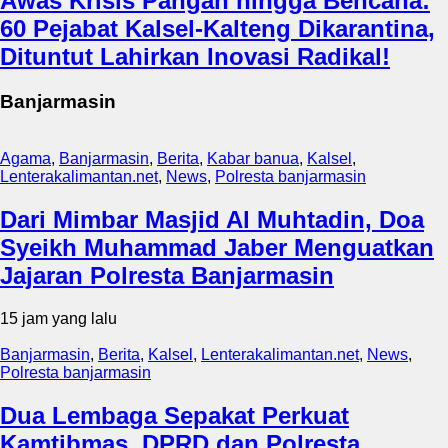
Awas Krisis Pangan hingga Bencana:
60 Pejabat Kalsel-Kalteng Dikarantina,
Dituntut Lahirkan Inovasi Radikal!
Banjarmasin
Agama
,
Banjarmasin
,
Berita
,
Kabar banua
,
Kalsel
,
Lenterakalimantan.net
,
News
,
Polresta banjarmasin
Dari Mimbar Masjid Al Muhtadin, Doa
Syeikh Muhammad Jaber Menguatkan
Jajaran Polresta Banjarmasin
15 jam yang lalu
Banjarmasin
,
Berita
,
Kalsel
,
Lenterakalimantan.net
,
News
,
Polresta banjarmasin
Dua Lembaga Sepakat Perkuat
Kamtibmas, DPRD dan Polresta