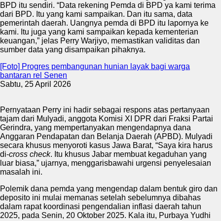
BPD itu sendiri. “Data rekening Pemda di BPD ya kami terima
dari BPD. Itu yang kami sampaikan. Dan itu sama, data
pemerintah daerah. Uangnya pemda di BPD itu lapornya ke
kami. Itu juga yang kami sampaikan kepada kementerian
keuangan,” jelas Perry Warjiyo, memastikan validitas dan
sumber data yang disampaikan pihaknya.
[Foto] Progres pembangunan hunian layak bagi warga
bantaran rel Senen
Sabtu, 25 April 2026
Pernyataan Perry ini hadir sebagai respons atas pertanyaan
tajam dari Mulyadi, anggota Komisi XI DPR dari Fraksi Partai
Gerindra, yang mempertanyakan mengendapnya dana
Anggaran Pendapatan dan Belanja Daerah (APBD). Mulyadi
secara khusus menyoroti kasus Jawa Barat, “Saya kira harus
di-
cross check
. Itu khusus Jabar membuat kegaduhan yang
luar biasa,” ujarnya, menggarisbawahi urgensi penyelesaian
masalah ini.
Polemik dana pemda yang mengendap dalam bentuk giro dan
deposito ini mulai memanas setelah sebelumnya dibahas
dalam rapat koordinasi pengendalian inflasi daerah tahun
2025, pada Senin, 20 Oktober 2025. Kala itu, Purbaya Yudhi