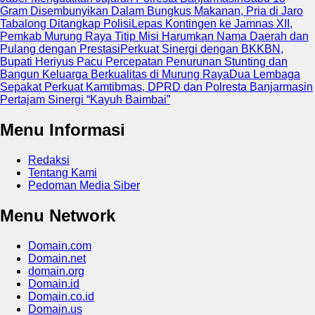
Gram Disembunyikan Dalam Bungkus Makanan, Pria di Jaro
Tabalong Ditangkap Polisi
Lepas Kontingen ke Jamnas XII,
Pemkab Murung Raya Titip Misi Harumkan Nama Daerah dan
Pulang dengan Prestasi
Perkuat Sinergi dengan BKKBN,
Bupati Heriyus Pacu Percepatan Penurunan Stunting dan
Bangun Keluarga Berkualitas di Murung Raya
Dua Lembaga
Sepakat Perkuat Kamtibmas, DPRD dan Polresta Banjarmasin
Pertajam Sinergi “Kayuh Baimbai”
Menu Informasi
Redaksi
Tentang Kami
Pedoman Media Siber
Menu Network
Domain.com
Domain.net
domain.org
Domain.id
Domain.co.id
Domain.us