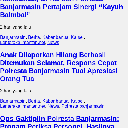
Banjarmasin Pertajam Sinergi “Kayuh
Baimbai”
2 hari yang lalu
Banjarmasin
,
Berita
,
Kabar banua
,
Kalsel
,
Lenterakalimantan.net
,
News
Anak Dilaporkan Hilang Berhasil
Ditemukan Selamat, Respons Cepat
Polresta Banjarmasin Tuai Apresiasi
Orang Tua
2 hari yang lalu
Banjarmasin
,
Berita
,
Kabar banua
,
Kalsel
,
Lenterakalimantan.net
,
News
,
Polresta banjarmasin
Ops Gaktiplin Polresta Banjarmasin:
Propam Periksa Personel, Hasilnya