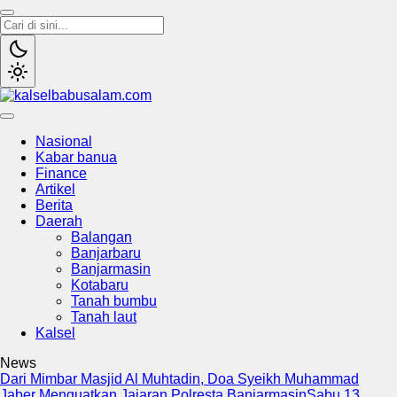
kalselbabusalam.com
Menyuarakan Kalsel, Menginspirasi Nusantara
Nasional
Kabar banua
Finance
Artikel
Berita
Daerah
Balangan
Banjarbaru
Banjarmasin
Kotabaru
Tanah bumbu
Tanah laut
Kalsel
News
Dari Mimbar Masjid Al Muhtadin, Doa Syeikh Muhammad
Jaber Menguatkan Jajaran Polresta Banjarmasin
Sabu 13